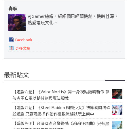
森麻
VJGamer總編，細細個已經蒲機舖，機齡甚深，
熱愛電玩文化。
Facebook
更多文章
最新貼文
【遊戲介紹】《Valor Mortis》第一身視點類魂新作 拿
破崙軍亡靈以槍械劍與魔法殺敵
【遊戲介紹】《Steel Maiden 鋼鐵少女》快節奏肉鴿砍
殺遊戲 只靠兩鍵操作動作極致流暢試玩上架中
【遊戲評測】台灣國產音樂遊戲《莉莉狂想曲》只有黑