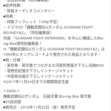
■音声特典：
・新録オーディオコメンタリー
■特典：
・特製ブックレット（100p予定）
・ドラマCD「機動武闘伝Gガンダム GUNDAM FIGHT-
ROUND1&2」〈特別編集版〉
内容 「GUNDAM FIGHT INTERVIEW」を中心に構成したBlu-
ray Box用特別編集版！
※「機動武闘伝Gガンダム GUNDAM FIGHT-ROUND1&2」は
1994年にキングレコードより発売された商品となります。
■他、仕様：
・第壱巻、第弐巻でつながる大河原邦男描き下ろし収納BOX
・菅野宏紀描き下ろしインナージャケット
・中田栄治描き下ろしインナージャケット
※2017年11月24日までの期間限定生産
＜DATA＞
機動武闘伝Gガンダム 石破天驚 Blu-ray Box 第弐巻
■25話収録
■発売日：2016年11月25日（金）発売予定