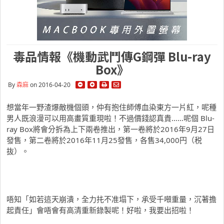
毒品情報《機動武鬥傳G鋼彈 Blu-ray
Box》
By
森麻
on 2016-04-20
想當年一野渣爆敵機個頭，仲有抱住師傅血染東方一片紅，呢種
男人既浪漫可以用高畫質重現啦！不過價錢認真貴……呢個 Blu-
ray Box將會分拆為上下兩卷推出，第一卷將於2016年9月27日
發售，第二卷將於2016年11月25發售，各售34,000円（税
抜）。
唔知「如若這天崩潰，全力扥不准塌下，承受千噸重量，沉著擔
起責任」會唔會有高清重新錄製呢！好啦，我要出招啦！