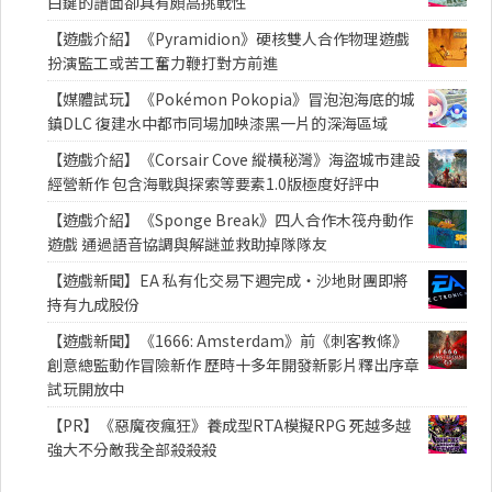
白鍵的譜面卻具有頗高挑戰性
【遊戲介紹】《Pyramidion》硬核雙人合作物理遊戲
扮演監工或苦工奮力鞭打對方前進
【媒體試玩】《Pokémon Pokopia》冒泡泡海底的城
鎮DLC 復建水中都市同場加映漆黑一片的深海區域
【遊戲介紹】《Corsair Cove 縱橫秘灣》海盜城市建設
經營新作 包含海戰與探索等要素1.0版極度好評中
【遊戲介紹】《Sponge Break》四人合作木筏舟動作
遊戲 通過語音協調與解謎並救助掉隊隊友
【遊戲新聞】EA 私有化交易下週完成・沙地財團即將
持有九成股份
【遊戲新聞】《1666: Amsterdam》前《刺客教條》
創意總監動作冒險新作 歷時十多年開發新影片釋出序章
試玩開放中
【PR】《惡魔夜瘋狂》養成型RTA模擬RPG 死越多越
強大不分敵我全部殺殺殺