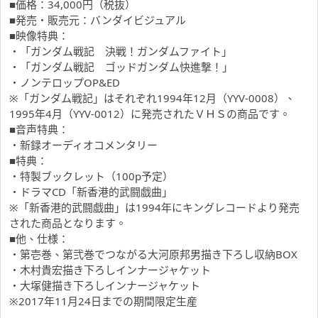
■価格：34,000円（税抜）
■発売・販売元：バンダイビジュアル
■映像特典：
・「ガンダム戦記 決戦！ガンダムファイト」
・「ガンダム戦記 ゴッドガンダム快進撃！」
・ノンテロップOP&ED
※「ガンダム戦記」はそれぞれ1994年12月（YYV-0008）、
1995年4月（YYV-0012）に発売されたＶＨＳの商品です。
■音声特典：
・新録オーディオコメンタリー
■特典：
・特製ブックレット（100p予定）
・ドラマCD「新香港的武闘戯曲」
※「新香港的武闘戯曲」は1994年にキングレコードより発売
された商品となります。
■他、仕様：
・第壱巻、第弐巻でつながる大河原邦男描き下ろし収納BOX
・木村貴宏描き下ろしインナージャケット
・大塚健描き下ろしインナージャケット
※2017年11月24日までの期間限定生産