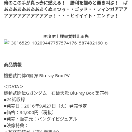
俺のこの手が真っ赤に燃える！ 勝利を掴めと轟き叫ぶ！ ば
あああああああああくぬぇつぅ・・ゴッド・・フィンガアアア
アアアアアアアアアアッ！・・・ヒイイイト・エンドッ！
呢度附上埋畫質對比圖先
商品情報
機動武鬥傳G鋼彈 Blu-ray Box PV
＜DATA＞
機動武闘伝Gガンダム 石破天驚 Blu-ray Box 第壱巻
■24話収録
■発売日：2016年9月27日（火）発売予定
■価格：34,000円（税抜）
■発売・販売元：バンダイビジュアル
■映像特典：
・放送前特番〈特別編集版〉