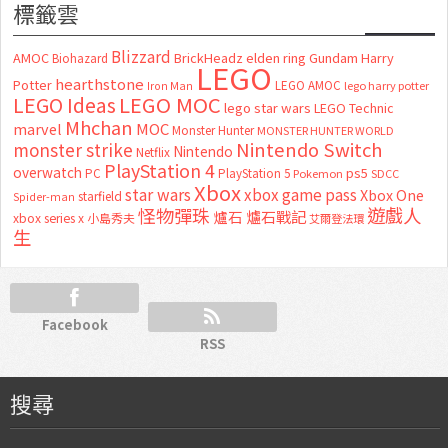
標籤雲
Blizzard
AMOC
BrickHeadz
elden ring
Gundam
Harry
Biohazard
LEGO
hearthstone
Potter
LEGO AMOC
lego harry potter
Iron Man
LEGO MOC
LEGO Ideas
lego star wars
LEGO Technic
Mhchan
marvel
MOC
Monster Hunter
MONSTER HUNTER WORLD
Nintendo Switch
monster strike
Nintendo
Netflix
PlayStation 4
overwatch
ps5
PC
PlayStation 5
Pokemon
SDCC
Xbox
star wars
xbox game pass
Xbox One
starfield
Spider-man
怪物彈珠
遊戲人
爐石
爐石戰記
xbox series x
小島秀夫
艾爾登法環
生
Facebook
RSS
搜尋