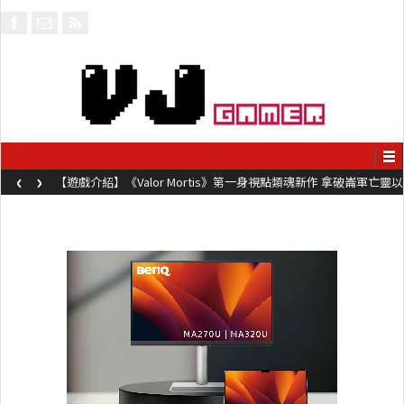
‹
›
【遊戲介紹】《Valor Mortis》第一身視點類魂新作 拿破崙軍亡靈以
槍械劍與魔法殺敵