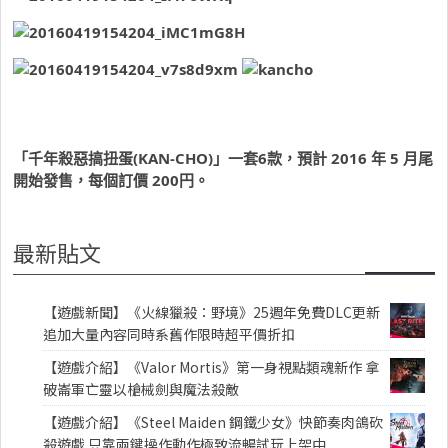
「千年殺惡搞扭蛋(KAN-CHO)」一套6款，預計 2016 年 5 月尾
開始發售，每個訂價 200円。
最新貼文
【遊戲新聞】《火線獵殺：野境》25週年免費DLC更新
追加大量內容同時系舊作限時超平價折扣
【遊戲介紹】《Valor Mortis》第一身視點類魂新作 拿
破崙軍亡靈以槍械劍與魔法殺敵
【遊戲介紹】《Steel Maiden 鋼鐵少女》快節奏肉鴿砍
殺遊戲 只靠兩鍵操作動作極致流暢試玩上架中