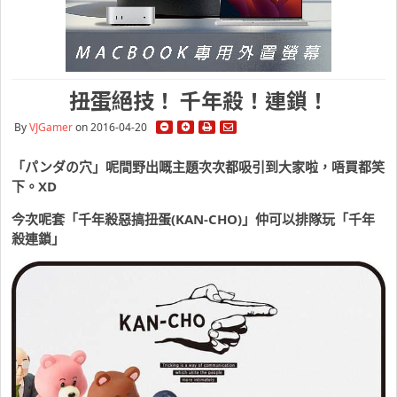
扭蛋絕技！ 千年殺！連鎖！
By
VJGamer
on 2016-04-20
「パンダの穴」呢間野出嘅主題次次都吸引到大家啦，唔買都笑
下。XD
今次呢套「千年殺惡搞扭蛋(KAN-CHO)」仲可以排隊玩「千年
殺連鎖」