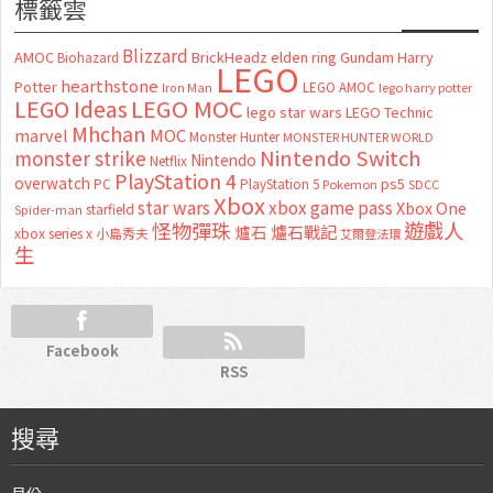
標籤雲
Blizzard
AMOC
BrickHeadz
elden ring
Gundam
Harry
Biohazard
LEGO
hearthstone
Potter
LEGO AMOC
lego harry potter
Iron Man
LEGO MOC
LEGO Ideas
lego star wars
LEGO Technic
Mhchan
marvel
MOC
Monster Hunter
MONSTER HUNTER WORLD
Nintendo Switch
monster strike
Nintendo
Netflix
PlayStation 4
overwatch
ps5
PC
PlayStation 5
Pokemon
SDCC
Xbox
star wars
xbox game pass
Xbox One
starfield
Spider-man
怪物彈珠
遊戲人
爐石
爐石戰記
xbox series x
小島秀夫
艾爾登法環
生
Facebook
RSS
搜尋
月份