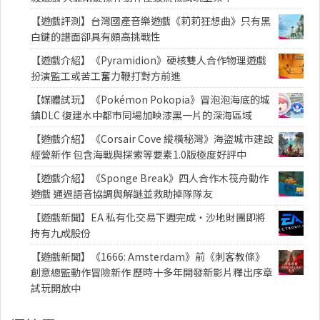
【遊戲評測】台灣國產音樂遊戲《莉莉狂想曲》只有黑
白鍵的譜面卻具有頗高挑戰性
【遊戲介紹】《Pyramidion》硬核雙人合作物理遊戲
扮演監工或苦工奮力鞭打對方前進
【媒體試玩】《Pokémon Pokopia》冒泡泡海底的城
鎮DLC 復建水中都市同場加映漆黑一片的深海區域
【遊戲介紹】《Corsair Cove 縱橫秘灣》海盜城市建設
經營新作 包含海戰與探索等要素1.0版極度好評中
【遊戲介紹】《Sponge Break》四人合作木筏舟動作
遊戲 通過語音協調與解謎並救助掉隊隊友
【遊戲新聞】EA 私有化交易下週完成・沙地財團即將
持有九成股份
【遊戲新聞】《1666: Amsterdam》前《刺客教條》
創意總監動作冒險新作 歷時十多年開發新影片釋出序章
試玩開放中