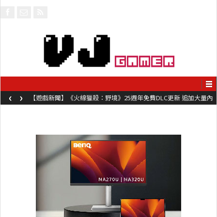
‹
›
【遊戲新聞】《火線獵殺：野境》25週年免費DLC更新 追加大量內
容同時系舊作限時超平價折扣