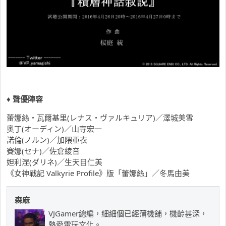
♦ 聲優陣容
蕾娜絲・瓦爾基里(レナス・ヴァルキュリア)／澤城美雪
奧丁(オーディン)／山寺宏一
諾倫(ノルン)／加隈亜衣
賽娜(セナ)／佐倉綾音
妲利涅(ダリネ)／生天目仁美
《女神戰記 Valkyrie Profile》版「蕾娜絲」／冬馬由美
森麻
VJGamer總編，細細個已經蒲機舖，機齡甚深，
熱愛電玩文化。