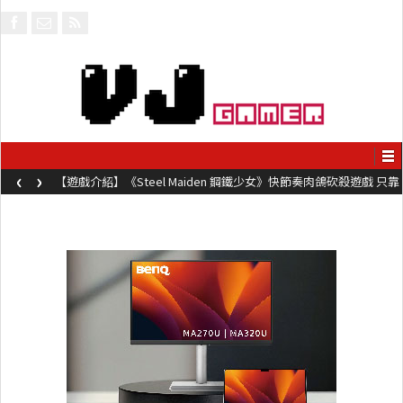
‹
›
【遊戲介紹】《Steel Maiden 鋼鐵少女》快節奏肉鴿砍殺遊戲 只靠
兩鍵操作動作極致流暢試玩上架中