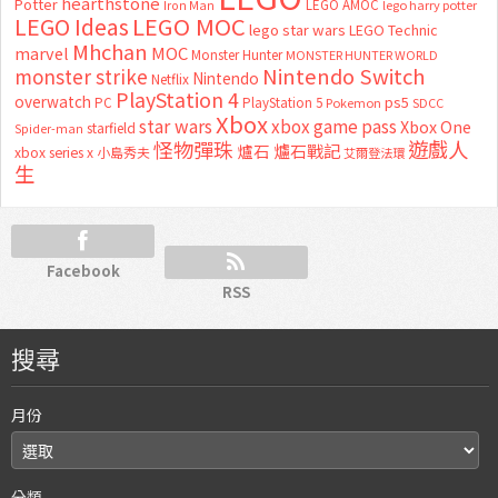
hearthstone
Potter
LEGO AMOC
lego harry potter
Iron Man
LEGO MOC
LEGO Ideas
lego star wars
LEGO Technic
Mhchan
marvel
MOC
Monster Hunter
MONSTER HUNTER WORLD
Nintendo Switch
monster strike
Nintendo
Netflix
PlayStation 4
overwatch
ps5
PC
PlayStation 5
Pokemon
SDCC
Xbox
star wars
xbox game pass
Xbox One
starfield
Spider-man
怪物彈珠
遊戲人
爐石
爐石戰記
xbox series x
小島秀夫
艾爾登法環
生
Facebook
RSS
搜尋
月份
分類