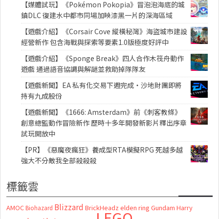
【媒體試玩】《Pokémon Pokopia》冒泡泡海底的城
鎮DLC 復建水中都市同場加映漆黑一片的深海區域
【遊戲介紹】《Corsair Cove 縱橫秘灣》海盜城市建設
經營新作 包含海戰與探索等要素1.0版極度好評中
【遊戲介紹】《Sponge Break》四人合作木筏舟動作
遊戲 通過語音協調與解謎並救助掉隊隊友
【遊戲新聞】EA 私有化交易下週完成・沙地財團即將
持有九成股份
【遊戲新聞】《1666: Amsterdam》前《刺客教條》
創意總監動作冒險新作 歷時十多年開發新影片釋出序章
試玩開放中
【PR】《惡魔夜瘋狂》養成型RTA模擬RPG 死越多越
強大不分敵我全部殺殺殺
標籤雲
Blizzard
AMOC
BrickHeadz
elden ring
Gundam
Harry
Biohazard
LEGO