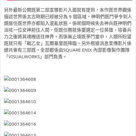
另外最新公開既第二部宣導影片入面就有提到，本作既世界觀係
描述世界係太古時期已經被分為 9 個區域，神明們既鬥爭令到人
類居住既世界亦都陷入混亂狀態。係呢個時候失去神兵既神明們
派咗一位女神前往人間，佢既任務就係要選定一位英雄，培養兵
力之後將其魂魄送往神界。而係無止境既爭鬥當中，人類所盼望
既就只有「戰乙女」瓦爾基里既降臨。另外根據消息宣傳影片係
總共會有三部既，全部都係由SQUARE ENIX 內部影像製作團隊
「VISUALWORKS」部門負責。