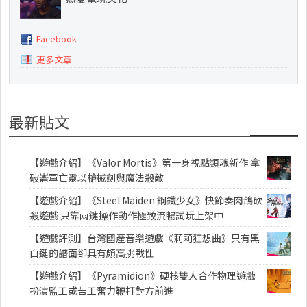
Facebook
更多文章
最新貼文
【遊戲介紹】《Valor Mortis》第一身視點類魂新作 拿
破崙軍亡靈以槍械劍與魔法殺敵
【遊戲介紹】《Steel Maiden 鋼鐵少女》快節奏肉鴿砍
殺遊戲 只靠兩鍵操作動作極致流暢試玩上架中
【遊戲評測】台灣國產音樂遊戲《莉莉狂想曲》只有黑
白鍵的譜面卻具有頗高挑戰性
【遊戲介紹】《Pyramidion》硬核雙人合作物理遊戲
扮演監工或苦工奮力鞭打對方前進