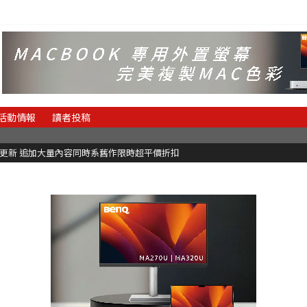
活動情報
讀者投稿
C更新 追加大量內容同時系舊作限時超平價折扣