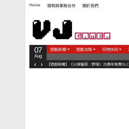
Home
徵稿與業務合作
關於我們
07
遊戲新聞
遊戲攻略
玩物快訊
Aug
‹
›
【遊戲新聞】《火線獵殺：野境》25週年免費DL