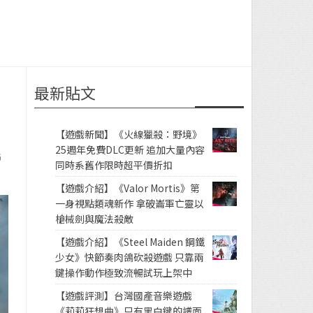
最新貼文
【遊戲新聞】《火線獵殺：野境》
25週年免費DLC更新 追加大量內容
G
同時系舊作限時超平價折扣
【遊戲介紹】《Valor Mortis》第
一身視點類魂新作 拿破崙軍亡靈以
槍械劍與魔法殺敵
【遊戲介紹】《Steel Maiden 鋼鐵
少女》快節奏肉鴿砍殺遊戲 只靠兩
鍵操作動作極致流暢試玩上架中
【遊戲評測】台灣國產音樂遊戲
《莉莉狂想曲》只有黑白鍵的譜面