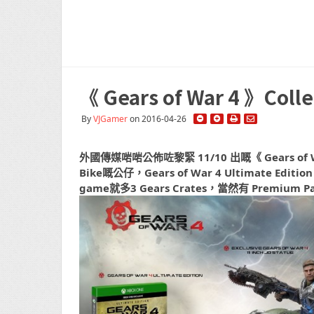
《 Gears of War 4 》Coll
By
VJGamer
on 2016-04-26
外國傳媒啱啱公佈咗黎緊 11/10 出嘅《 Gears of War 
Bike嘅公仔，Gears of War 4 Ultimate Edit
game就多3 Gears Crates，當然有 Premium Pa