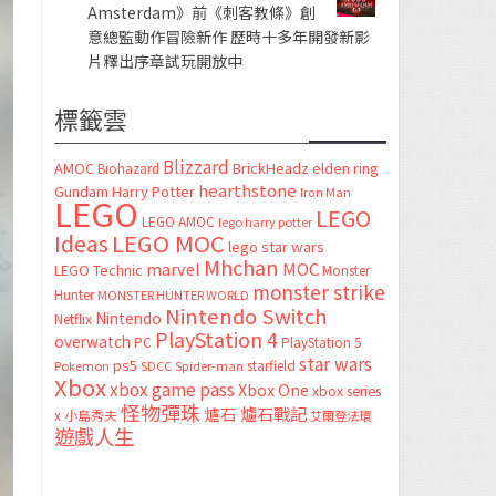
Amsterdam》前《刺客教條》創
意總監動作冒險新作 歷時十多年開發新影
片釋出序章試玩開放中
標籤雲
Blizzard
AMOC
BrickHeadz
elden ring
Biohazard
hearthstone
Gundam
Harry Potter
Iron Man
LEGO
LEGO
LEGO AMOC
lego harry potter
LEGO MOC
Ideas
lego star wars
Mhchan
marvel
MOC
LEGO Technic
Monster
monster strike
Hunter
MONSTER HUNTER WORLD
Nintendo Switch
Nintendo
Netflix
PlayStation 4
overwatch
PC
PlayStation 5
star wars
ps5
starfield
Pokemon
SDCC
Spider-man
Xbox
xbox game pass
Xbox One
xbox series
怪物彈珠
爐石
爐石戰記
x
小島秀夫
艾爾登法環
遊戲人生