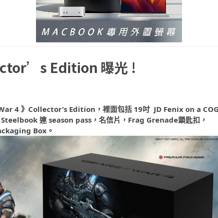
ector’s Edition 曝光 !
4 》Collector’s Edition，裡面包括 19吋 JD Fenix on a CO
ion Steelbook 連 season pass，名信片，Frag Grenade鎖匙扣，
ckaging Box。