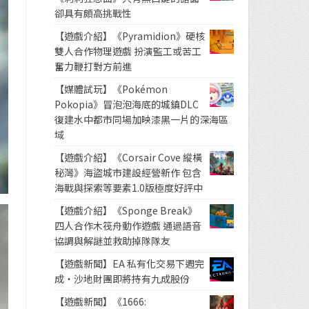
卻具有頗高挑戰性
【遊戲介紹】《Pyramidion》硬核
雙人合作物理遊戲 扮演監工或苦工
奮力鞭打對方前進
【媒體試玩】《Pokémon
Pokopia》冒泡泡海底的城鎮DLC
復建水中都市同場加映漆黑一片的深海區
域
【遊戲介紹】《Corsair Cove 縱橫
秘灣》海盜城市建設經營新作 包含
海戰與探索等要素1.0版極度好評中
【遊戲介紹】《Sponge Break》
四人合作木筏舟動作遊戲 通過語音
協調與解謎並救助掉隊隊友
【遊戲新聞】EA 私有化交易下週完
成・沙地財團即將持有九成股份
【遊戲新聞】《1666: