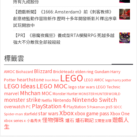
持有九成股份
【遊戲新聞】《1666: Amsterdam》前《刺客教條》
創意總監動作冒險新作 歷時十多年開發新影片釋出序章
試玩開放中
【PR】《惡魔夜瘋狂》養成型RTA模擬RPG 死越多越
強大不分敵我全部殺殺殺
標籤雲
Blizzard
AMOC
BrickHeadz
elden ring
Gundam
Harry
Biohazard
LEGO
hearthstone
Potter
LEGO AMOC
lego harry potter
Iron Man
LEGO MOC
LEGO Ideas
lego star wars
LEGO Technic
Mhchan
marvel
MOC
Monster Hunter
MONSTER HUNTER WORLD
Nintendo Switch
monster strike
Nintendo
Netflix
PlayStation 4
overwatch
ps5
PC
PlayStation 5
Pokemon
SDCC
Xbox
star wars
xbox game pass
Xbox One
starfield
Spider-man
怪物彈珠
遊戲人
爐石
爐石戰記
xbox series x
小島秀夫
艾爾登法環
生