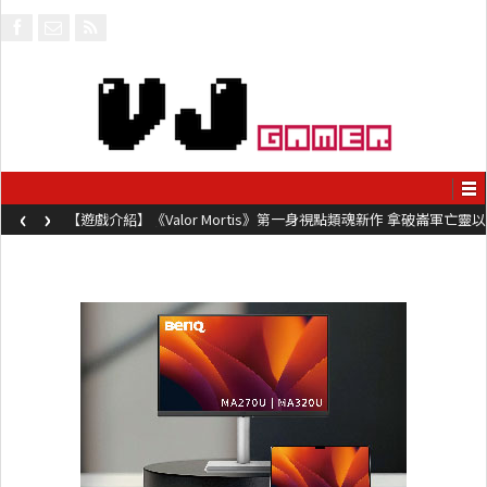
‹
›
【遊戲介紹】《Valor Mortis》第一身視點類魂新作 拿破崙軍亡靈以
槍械劍與魔法殺敵