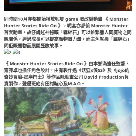
同時間10月亦都開始播放呢隻 game 嘅改編動畫 《 Monster
Hunter Stories Ride On 》，呢套亦都係 Monster Hunter
首套動畫，故仔講述神秘嘅「羈絆石」可以維繫獵人同魔物之間
嘅關係，透過成長可以提高魔物嘅力量，而主角就憑「羈絆石」
同佢嘅魔物而展開歷險故事。
《 Monster Hunter Stories Ride On 》由本鄉滿擔任監督，
齋藤卓也擔任角色設計，由有製作過《妖狐x僕SS》及《jojo的
奇妙冒險-星塵鬥士》等作品嘅動畫公司 David Production負
責製作，聲優班底有田村睦心及M.A.O。