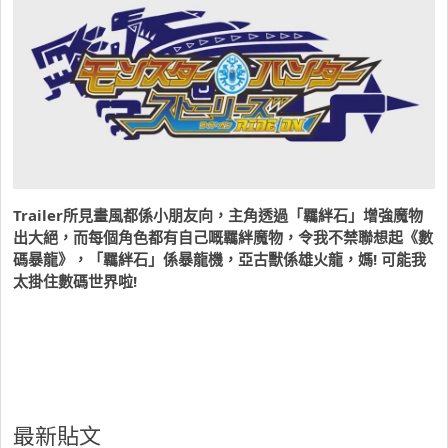
Trailer所見畫風都係小朋友向，主角透過「羈絆石」增強魔物
出大絕，而每個角色都有自己嘅羈絆魔物，令我不禁聯想起《數
碼暴龍》，「羈絆石」係暴龍機，亞古獸係雄火龍，媽! 可能我
太掛住數碼世界啦!
最新貼文