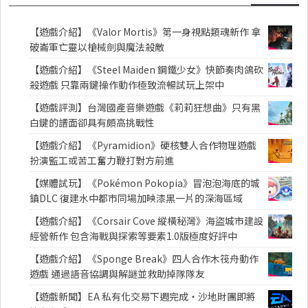
【遊戲介紹】《Valor Mortis》第一身視點類魂新作 拿
破崙軍亡靈以槍械劍與魔法殺敵
【遊戲介紹】《Steel Maiden 鋼鐵少女》快節奏肉鴿砍
殺遊戲 只靠兩鍵操作動作極致流暢試玩上架中
【遊戲評測】台灣國產音樂遊戲《莉莉狂想曲》只有黑
白鍵的譜面卻具有頗高挑戰性
【遊戲介紹】《Pyramidion》硬核雙人合作物理遊戲
扮演監工或苦工奮力鞭打對方前進
【媒體試玩】《Pokémon Pokopia》冒泡泡海底的城
鎮DLC 復建水中都市同場加映漆黑一片的深海區域
【遊戲介紹】《Corsair Cove 縱橫秘灣》海盜城市建設
經營新作 包含海戰與探索等要素1.0版極度好評中
【遊戲介紹】《Sponge Break》四人合作木筏舟動作
遊戲 通過語音協調與解謎並救助掉隊隊友
【遊戲新聞】EA 私有化交易下週完成・沙地財團即將