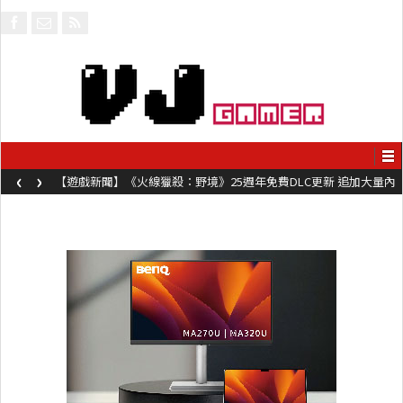
‹
›
【遊戲新聞】《火線獵殺：野境》25週年免費DLC更新 追加大量內
容同時系舊作限時超平價折扣