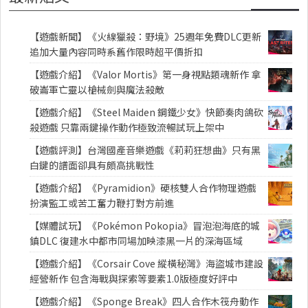
【遊戲新聞】《火線獵殺：野境》25週年免費DLC更新
追加大量內容同時系舊作限時超平價折扣
【遊戲介紹】《Valor Mortis》第一身視點類魂新作 拿
破崙軍亡靈以槍械劍與魔法殺敵
【遊戲介紹】《Steel Maiden 鋼鐵少女》快節奏肉鴿砍
殺遊戲 只靠兩鍵操作動作極致流暢試玩上架中
【遊戲評測】台灣國產音樂遊戲《莉莉狂想曲》只有黑
白鍵的譜面卻具有頗高挑戰性
【遊戲介紹】《Pyramidion》硬核雙人合作物理遊戲
扮演監工或苦工奮力鞭打對方前進
【媒體試玩】《Pokémon Pokopia》冒泡泡海底的城
鎮DLC 復建水中都市同場加映漆黑一片的深海區域
【遊戲介紹】《Corsair Cove 縱橫秘灣》海盜城市建設
經營新作 包含海戰與探索等要素1.0版極度好評中
【遊戲介紹】《Sponge Break》四人合作木筏舟動作