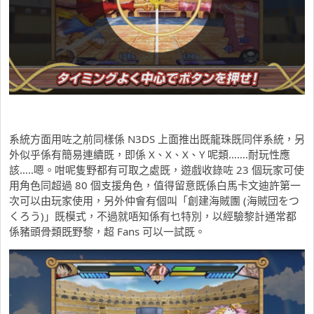
系統方面用咗之前同樣係 N3DS 上面推出既龍珠既同伴系統，另
外似乎係有簡易連續既，即係 X、X、X、Y 呢類…….耐玩性應
該…..嗯。咁呢隻野都有可取之處既，遊戲收錄咗 23 個玩家可使
用角色同超過 80 個支援角色，值得留意既係白馬卡文迪許第一
次可以由玩家使用，另外仲會有個叫「創建海賊團 (海賊団をつ
くろう)」既模式，不過就唔知係有乜特別，以經驗黎計通常都
係豬頭骨類既野黎，超 Fans 可以一試既。