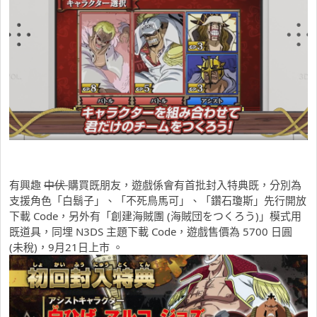
有興趣
中伏
購買既朋友，遊戲係會有首批封入特典既，分別為
支援角色「白鬍子」、「不死鳥馬可」、「鑽石瓊斯」先行開放
下載 Code，另外有「創建海賊團 (海賊団をつくろう)」模式用
既道具，同埋 N3DS 主題下載 Code，遊戲售價為 5700 日圓
(未稅)，9月21日上市 。