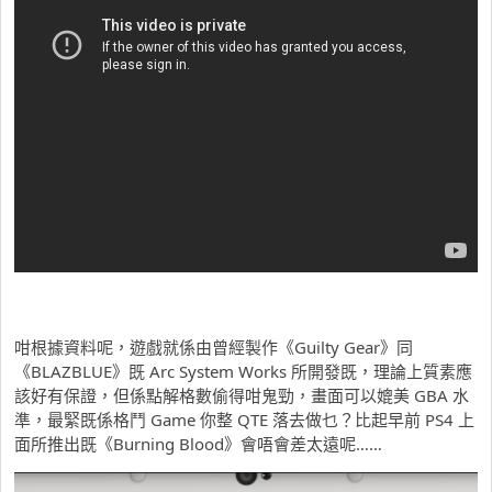
咁根據資料呢，遊戲就係由曾經製作《Guilty Gear》同
《BLAZBLUE》既 Arc System Works 所開發既，理論上質素應
該好有保證，但係點解格數偷得咁鬼勁，畫面可以媲美 GBA 水
準，最緊既係格鬥 Game 你整 QTE 落去做乜？比起早前 PS4 上
面所推出既《Burning Blood》會唔會差太遠呢……