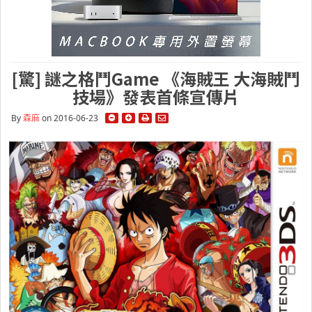
[驚] 謎之格鬥Game 《海賊王 大海賊鬥
技場》發表首條宣傳片
By
森麻
on 2016-06-23