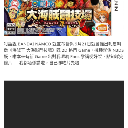
咁話說 BANDAI NAMCO 就宣布會係 9月21日就會推出呢隻叫
做《海賊王 大海賊鬥技場》既 2D 格鬥 Game，機種就係 N3DS
既，咁本來有新 Game 出對我呢啲 Fans 黎講梗好架，點知睇完
條片……我都唔係講啦，自己睇咗片先啦……