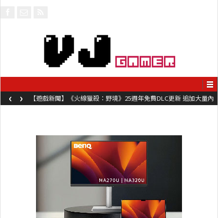
‹
›
【遊戲新聞】《火線獵殺：野境》25週年免費DLC更新 追加大量內
容同時系舊作限時超平價折扣