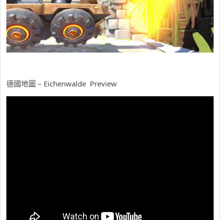
德國地圖 – Eichenwalde Preview