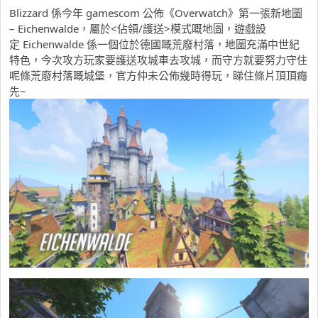
Blizzard 係今年 gamescom 公佈《Overwatch》第一張新地圖
– Eichenwalde，屬於<佔領/護送>模式嘅地圖，遊戲設
定 Eichenwalde 係一個位於德國嘅荒廢村落，地圖充滿中世紀
特色，今次攻方玩家要護送攻城車去攻城，而守方就要努力守住
呢條荒廢村落嘅城堡，官方仲未公佈幾時得玩，睇住條片頂頂癮
先~