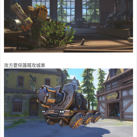
攻方要保䕶嘅攻城車