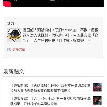
艾力
幪面超人頭號粉絲，玩具figure 無一不歡，極喜
歡玩潛入式遊戲。怎吃也不胖，只因最喜歡「食
字」﹗人生座右銘是「自作樂，很快樂」。
更多文章
最新貼文
【遊戲新聞】《火線獵殺：野境》25週年免費DLC更新
追加大量內容同時系舊作限時超平價折扣
【遊戲介紹】《Valor Mortis》第一身視點類魂新作 拿
破崙軍亡靈以槍械劍與魔法殺敵