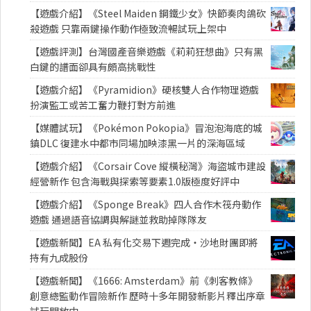
【遊戲介紹】《Steel Maiden 鋼鐵少女》快節奏肉鴿砍
殺遊戲 只靠兩鍵操作動作極致流暢試玩上架中
【遊戲評測】台灣國產音樂遊戲《莉莉狂想曲》只有黑
白鍵的譜面卻具有頗高挑戰性
【遊戲介紹】《Pyramidion》硬核雙人合作物理遊戲
扮演監工或苦工奮力鞭打對方前進
【媒體試玩】《Pokémon Pokopia》冒泡泡海底的城
鎮DLC 復建水中都市同場加映漆黑一片的深海區域
【遊戲介紹】《Corsair Cove 縱橫秘灣》海盜城市建設
經營新作 包含海戰與探索等要素1.0版極度好評中
【遊戲介紹】《Sponge Break》四人合作木筏舟動作
遊戲 通過語音協調與解謎並救助掉隊隊友
【遊戲新聞】EA 私有化交易下週完成・沙地財團即將
持有九成股份
【遊戲新聞】《1666: Amsterdam》前《刺客教條》
創意總監動作冒險新作 歷時十多年開發新影片釋出序章
試玩開放中