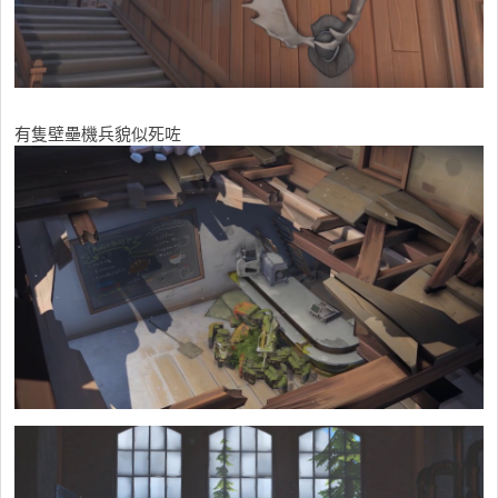
有隻壁壘機兵貌似死咗