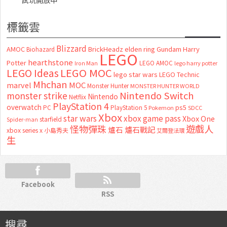
標籤雲
Blizzard
AMOC
BrickHeadz
elden ring
Gundam
Harry
Biohazard
LEGO
hearthstone
Potter
LEGO AMOC
lego harry potter
Iron Man
LEGO MOC
LEGO Ideas
lego star wars
LEGO Technic
Mhchan
marvel
MOC
Monster Hunter
MONSTER HUNTER WORLD
Nintendo Switch
monster strike
Nintendo
Netflix
PlayStation 4
overwatch
ps5
PC
PlayStation 5
Pokemon
SDCC
Xbox
star wars
xbox game pass
Xbox One
starfield
Spider-man
怪物彈珠
遊戲人
爐石
爐石戰記
xbox series x
小島秀夫
艾爾登法環
生
Facebook
RSS
搜尋