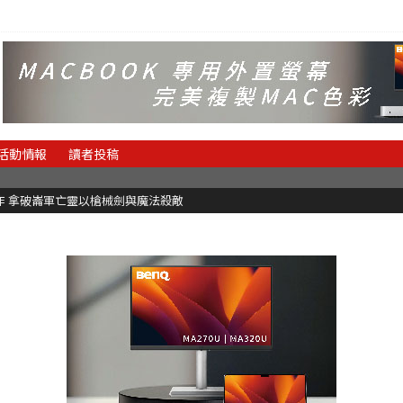
活動情報
讀者投稿
快節奏肉鴿砍殺遊戲 只靠兩鍵操作動作極致流暢試玩上架中