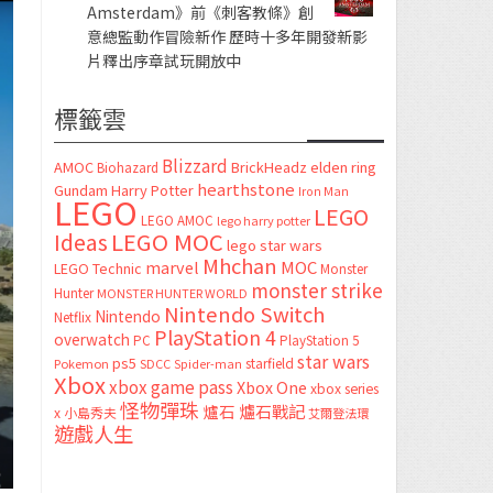
Amsterdam》前《刺客教條》創
意總監動作冒險新作 歷時十多年開發新影
片釋出序章試玩開放中
標籤雲
Blizzard
AMOC
BrickHeadz
elden ring
Biohazard
hearthstone
Gundam
Harry Potter
Iron Man
LEGO
LEGO
LEGO AMOC
lego harry potter
LEGO MOC
Ideas
lego star wars
Mhchan
marvel
MOC
LEGO Technic
Monster
monster strike
Hunter
MONSTER HUNTER WORLD
Nintendo Switch
Nintendo
Netflix
PlayStation 4
overwatch
PC
PlayStation 5
star wars
ps5
starfield
Pokemon
SDCC
Spider-man
Xbox
xbox game pass
Xbox One
xbox series
怪物彈珠
爐石
爐石戰記
x
小島秀夫
艾爾登法環
遊戲人生