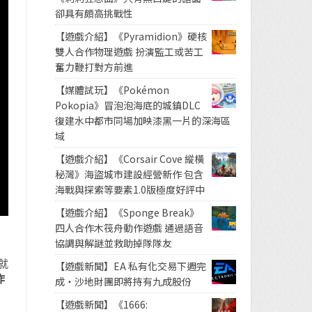
卻具有頗高挑戰性
【遊戲介紹】《Pyramidion》硬核
雙人合作物理遊戲 扮演監工或苦工
奮力鞭打對方前進
【媒體試玩】《Pokémon
Pokopia》冒泡泡海底的城鎮DLC
復建水中都市同場加映漆黑一片的深海區
域
【遊戲介紹】《Corsair Cove 縱橫
秘灣》海盜城市建設經營新作 包含
海戰與探索等要素1.0版極度好評中
【遊戲介紹】《Sponge Break》
四人合作木筏舟動作遊戲 通過語音
協調與解謎並救助掉隊隊友
就
【遊戲新聞】EA 私有化交易下週完
作
成・沙地財團即將持有九成股份
【遊戲新聞】《1666: