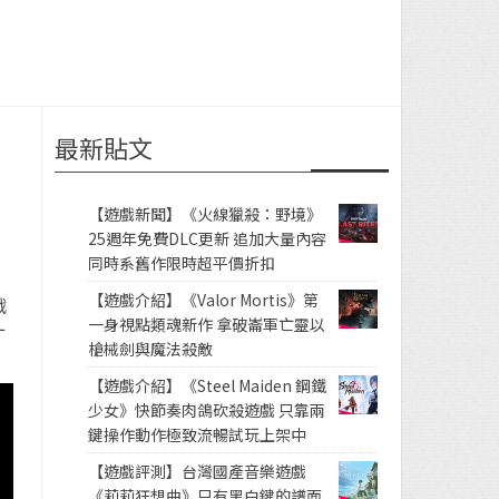
最新貼文
【遊戲新聞】《火線獵殺：野境》
25週年免費DLC更新 追加大量內容
同時系舊作限時超平價折扣
，
【遊戲介紹】《Valor Mortis》第
戰
一身視點類魂新作 拿破崙軍亡靈以
一
槍械劍與魔法殺敵
【遊戲介紹】《Steel Maiden 鋼鐵
少女》快節奏肉鴿砍殺遊戲 只靠兩
鍵操作動作極致流暢試玩上架中
【遊戲評測】台灣國產音樂遊戲
《莉莉狂想曲》只有黑白鍵的譜面