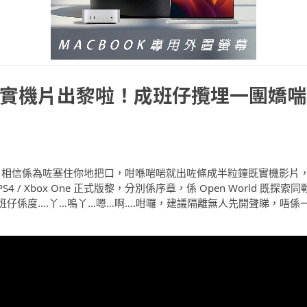
XV》日版實機片出黎啦！成班仔攬埋一團嬌喘
y XV》，相信係為咗塞住你地把口，咁喺啱啱就出咗條成半粒鐘既實機影片
 / Xbox One 正式版黎，分別係序章，係 Open World 既探索同
仔係度….丫…嗚丫…嗯…啊….咁囉，建議隔離無人先開聲睇，唔係