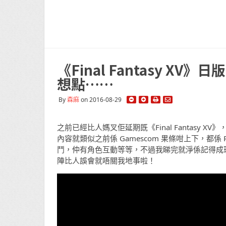
《Final Fantasy 
想點……
By
森麻
on 2016-08-29
之前已經比人媽叉佢延期既《Final Fantas
內容就類似之前係 Gamescom 果條咁上下，都係 PS4
鬥，仲有角色互動等等，不過我睇完就淨係記得成班
陣比人誤會就唔關我地事啦！