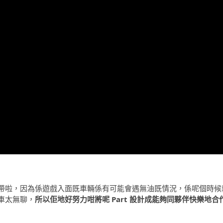
帶啦，因為係遊戲入面既車輛係有可能會遇無油既情況，係呢個時候
車太無聊，
所以佢地好努力咁將呢 Part 設計成能夠同夥伴快樂地合