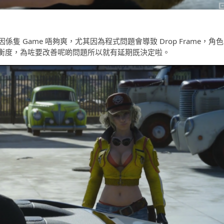
因係隻 Game 唔夠爽，尤其因為程式問題會導致 Drop Frame，角色
衡度，為咗要改善呢啲問題所以就有延期既決定啦。