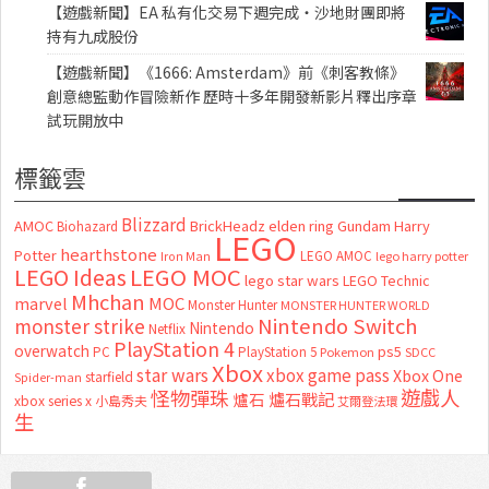
【遊戲新聞】EA 私有化交易下週完成・沙地財團即將
持有九成股份
【遊戲新聞】《1666: Amsterdam》前《刺客教條》
創意總監動作冒險新作 歷時十多年開發新影片釋出序章
試玩開放中
標籤雲
Blizzard
AMOC
BrickHeadz
elden ring
Gundam
Harry
Biohazard
LEGO
hearthstone
Potter
LEGO AMOC
lego harry potter
Iron Man
LEGO MOC
LEGO Ideas
lego star wars
LEGO Technic
Mhchan
marvel
MOC
Monster Hunter
MONSTER HUNTER WORLD
Nintendo Switch
monster strike
Nintendo
Netflix
PlayStation 4
overwatch
ps5
PC
PlayStation 5
Pokemon
SDCC
Xbox
star wars
xbox game pass
Xbox One
starfield
Spider-man
怪物彈珠
遊戲人
爐石
爐石戰記
xbox series x
小島秀夫
艾爾登法環
生