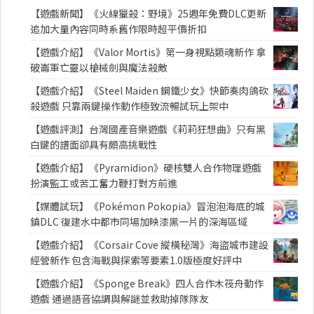
【遊戲新聞】《火線獵殺：野境》25週年免費DLC更新
追加大量內容同時系舊作限時超平價折扣
【遊戲介紹】《Valor Mortis》第一身視點類魂新作 拿
破崙軍亡靈以槍械劍與魔法殺敵
【遊戲介紹】《Steel Maiden 鋼鐵少女》快節奏肉鴿砍
殺遊戲 只靠兩鍵操作動作極致流暢試玩上架中
【遊戲評測】台灣國產音樂遊戲《莉莉狂想曲》只有黑
白鍵的譜面卻具有頗高挑戰性
【遊戲介紹】《Pyramidion》硬核雙人合作物理遊戲
扮演監工或苦工奮力鞭打對方前進
【媒體試玩】《Pokémon Pokopia》冒泡泡海底的城
鎮DLC 復建水中都市同場加映漆黑一片的深海區域
【遊戲介紹】《Corsair Cove 縱橫秘灣》海盜城市建設
經營新作 包含海戰與探索等要素1.0版極度好評中
【遊戲介紹】《Sponge Break》四人合作木筏舟動作
遊戲 通過語音協調與解謎並救助掉隊隊友