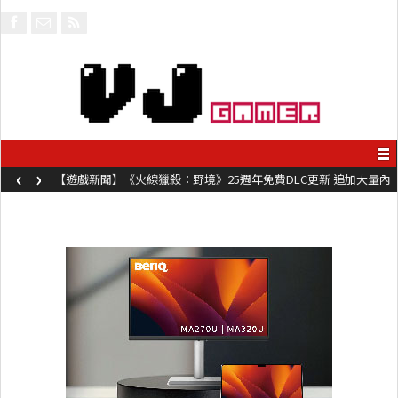
‹
›
【遊戲新聞】《火線獵殺：野境》25週年免費DLC更新 追加大量內
容同時系舊作限時超平價折扣