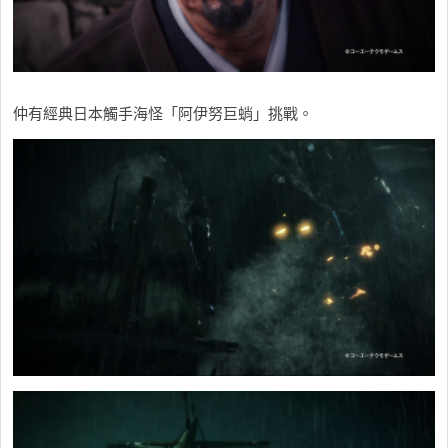
仲有經典日本觸手海怪「阿伊努巨蛸」挑戰。