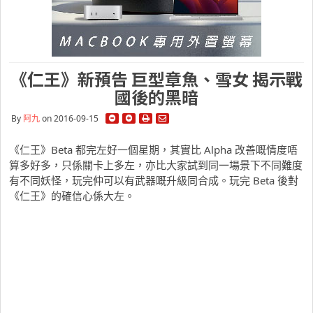
《仁王》新預告 巨型章魚、雪女 揭示戰
國後的黑暗
By
阿九
on 2016-09-15
《仁王》Beta 都完左好一個星期，其實比 Alpha 改善嘅情度唔
算多好多，只係關卡上多左，亦比大家試到同一場景下不同難度
有不同妖怪，玩完仲可以有武器嘅升級同合成。玩完 Beta 後對
《仁王》的確信心係大左。