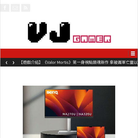
‹
›
【遊戲介紹】《Valor Mortis》第一身視點類魂新作 拿破崙軍亡靈以
槍械劍與魔法殺敵