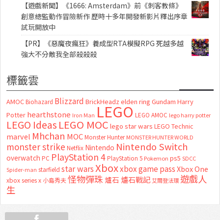
【遊戲新聞】《1666: Amsterdam》前《刺客教條》
創意總監動作冒險新作 歷時十多年開發新影片釋出序章
試玩開放中
【PR】《惡魔夜瘋狂》養成型RTA模擬RPG 死越多越
強大不分敵我全部殺殺殺
標籤雲
Blizzard
AMOC
BrickHeadz
elden ring
Gundam
Harry
Biohazard
LEGO
hearthstone
Potter
LEGO AMOC
lego harry potter
Iron Man
LEGO MOC
LEGO Ideas
lego star wars
LEGO Technic
Mhchan
marvel
MOC
Monster Hunter
MONSTER HUNTER WORLD
Nintendo Switch
monster strike
Nintendo
Netflix
PlayStation 4
overwatch
ps5
PC
PlayStation 5
Pokemon
SDCC
Xbox
star wars
xbox game pass
Xbox One
starfield
Spider-man
怪物彈珠
遊戲人
爐石
爐石戰記
xbox series x
小島秀夫
艾爾登法環
生