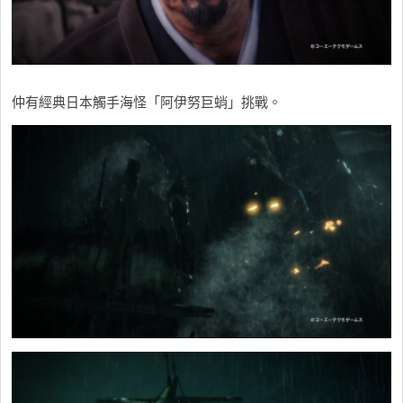
仲有經典日本觸手海怪「阿伊努巨蛸」挑戰。