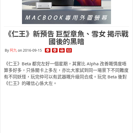
《仁王》新預告 巨型章魚、雪女 揭示戰
國後的黑暗
By
阿九
on 2016-09-15
《仁王》Beta 都完左好一個星期，其實比 Alpha 改善嘅情度唔
算多好多，只係關卡上多左，亦比大家試到同一場景下不同難度
有不同妖怪，玩完仲可以有武器嘅升級同合成。玩完 Beta 後對
《仁王》的確信心係大左。