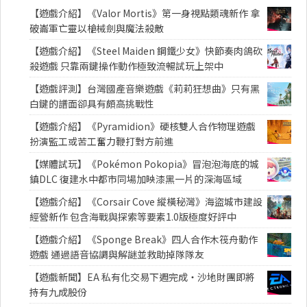
【遊戲介紹】《Valor Mortis》第一身視點類魂新作 拿
破崙軍亡靈以槍械劍與魔法殺敵
【遊戲介紹】《Steel Maiden 鋼鐵少女》快節奏肉鴿砍
殺遊戲 只靠兩鍵操作動作極致流暢試玩上架中
【遊戲評測】台灣國產音樂遊戲《莉莉狂想曲》只有黑
白鍵的譜面卻具有頗高挑戰性
【遊戲介紹】《Pyramidion》硬核雙人合作物理遊戲
扮演監工或苦工奮力鞭打對方前進
【媒體試玩】《Pokémon Pokopia》冒泡泡海底的城
鎮DLC 復建水中都市同場加映漆黑一片的深海區域
【遊戲介紹】《Corsair Cove 縱橫秘灣》海盜城市建設
經營新作 包含海戰與探索等要素1.0版極度好評中
【遊戲介紹】《Sponge Break》四人合作木筏舟動作
遊戲 通過語音協調與解謎並救助掉隊隊友
【遊戲新聞】EA 私有化交易下週完成・沙地財團即將
持有九成股份