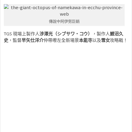
傳說中阿伊努巨蛸
TGS 現場上製作人
涉澤光（シブサワ・コウ）
，製作人
鯉沼久
史
，監督
早矢仕洋介
仲帶嚟左全新場景
本能寺
以及
雪女
攻略戰！