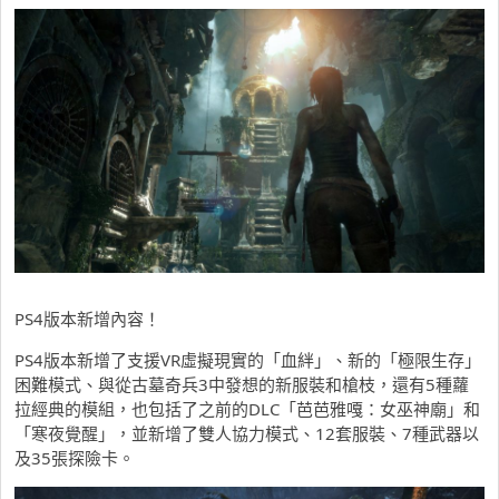
PS4版本新增內容！
PS4版本新增了支援VR虛擬現實的「血絆」、新的「極限生存」
困難模式、與從古墓奇兵3中發想的新服裝和槍枝，還有5種蘿
拉經典的模組，也包括了之前的DLC「芭芭雅嘎：女巫神廟」和
「寒夜覺醒」，並新增了雙人協力模式、12套服裝、7種武器以
及35張探險卡。