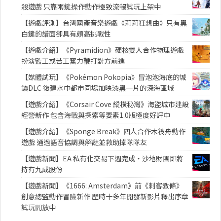
殺遊戲 只靠兩鍵操作動作極致流暢試玩上架中
【遊戲評測】台灣國產音樂遊戲《莉莉狂想曲》只有黑
白鍵的譜面卻具有頗高挑戰性
【遊戲介紹】《Pyramidion》硬核雙人合作物理遊戲
扮演監工或苦工奮力鞭打對方前進
【媒體試玩】《Pokémon Pokopia》冒泡泡海底的城
鎮DLC 復建水中都市同場加映漆黑一片的深海區域
【遊戲介紹】《Corsair Cove 縱橫秘灣》海盜城市建設
經營新作 包含海戰與探索等要素1.0版極度好評中
【遊戲介紹】《Sponge Break》四人合作木筏舟動作
遊戲 通過語音協調與解謎並救助掉隊隊友
【遊戲新聞】EA 私有化交易下週完成・沙地財團即將
持有九成股份
【遊戲新聞】《1666: Amsterdam》前《刺客教條》
創意總監動作冒險新作 歷時十多年開發新影片釋出序章
試玩開放中