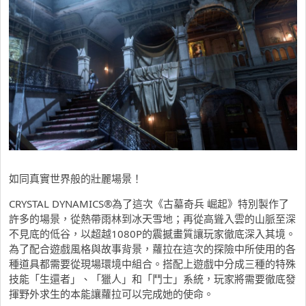
如同真實世界般的壯麗場景！
CRYSTAL DYNAMICS®為了這次《古墓奇兵 崛起》特別製作了
許多的場景，從熱帶雨林到冰天雪地；再從高聳入雲的山脈至深
不見底的低谷，以超越1080P的震撼畫質讓玩家徹底深入其境。
為了配合遊戲風格與故事背景，蘿拉在這次的探險中所使用的各
種道具都需要從現場環境中組合。搭配上遊戲中分成三種的特殊
技能「生還者」、「獵人」和「鬥士」系統，玩家將需要徹底發
揮野外求生的本能讓蘿拉可以完成她的使命。