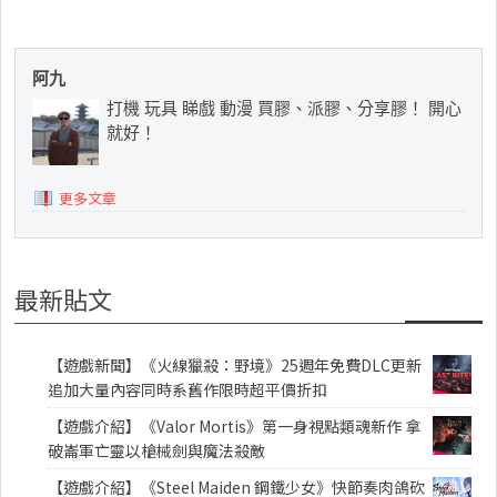
阿九
打機 玩具 睇戲 動漫 買膠、派膠、分享膠！ 開心
就好！
更多文章
最新貼文
【遊戲新聞】《火線獵殺：野境》25週年免費DLC更新
追加大量內容同時系舊作限時超平價折扣
【遊戲介紹】《Valor Mortis》第一身視點類魂新作 拿
破崙軍亡靈以槍械劍與魔法殺敵
【遊戲介紹】《Steel Maiden 鋼鐵少女》快節奏肉鴿砍