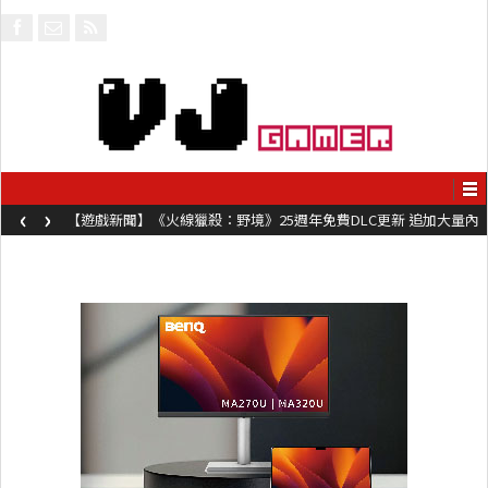
‹
›
【遊戲新聞】《火線獵殺：野境》25週年免費DLC更新 追加大量內
容同時系舊作限時超平價折扣