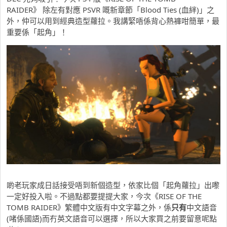
RAIDER》 除左有對應 PSVR 嘅新章節「Blood Ties (血絆)」之
外，仲可以用到經典造型蘿拉。我講緊唔係背心熱褲咁簡單，最
重要係「起角」！
啲老玩家成日話接受唔到新個造型，依家比個「起角蘿拉」出嚟
一定好投入啦。不過點都要提提大家，今次《RISE OF THE
TOMB RAIDER》繁體中文版有中文字幕之外，係
只有
中文語音
(啫係國語)而冇英文語音可以選擇，所以大家買之前要留意呢點