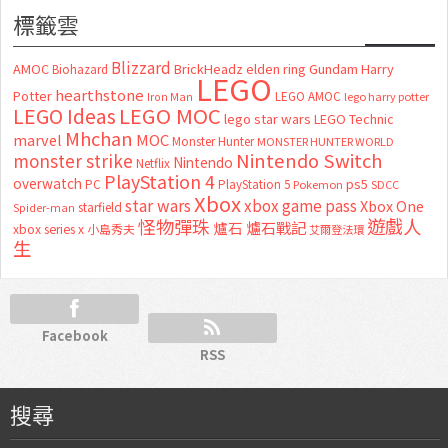
標籤雲
Blizzard
AMOC
BrickHeadz
elden ring
Gundam
Harry
Biohazard
LEGO
hearthstone
Potter
LEGO AMOC
lego harry potter
Iron Man
LEGO MOC
LEGO Ideas
lego star wars
LEGO Technic
Mhchan
marvel
MOC
Monster Hunter
MONSTER HUNTER WORLD
Nintendo Switch
monster strike
Nintendo
Netflix
PlayStation 4
overwatch
ps5
PC
PlayStation 5
Pokemon
SDCC
Xbox
star wars
xbox game pass
Xbox One
starfield
Spider-man
怪物彈珠
遊戲人
爐石
爐石戰記
xbox series x
小島秀夫
艾爾登法環
生
Facebook
RSS
搜尋