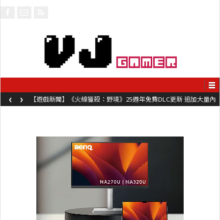
‹
›
【遊戲新聞】《火線獵殺：野境》25週年免費DLC更新 追加大量內
容同時系舊作限時超平價折扣