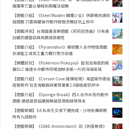
破崙軍亡靈以槍械劍與魔法殺敵
【遊戲介紹】《Steel Maiden 鋼鐵少女》快節奏肉鴿砍
殺遊戲 只靠兩鍵操作動作極致流暢試玩上架中
【遊戲評測】台灣國產音樂遊戲《莉莉狂想曲》只有黑
白鍵的譜面卻具有頗高挑戰性
【遊戲介紹】《Pyramidion》硬核雙人合作物理遊戲
扮演監工或苦工奮力鞭打對方前進
【媒體試玩】《Pokémon Pokopia》冒泡泡海底的城
鎮DLC 復建水中都市同場加映漆黑一片的深海區域
【遊戲介紹】《Corsair Cove 縱橫秘灣》海盜城市建設
經營新作 包含海戰與探索等要素1.0版極度好評中
【遊戲介紹】《Sponge Break》四人合作木筏舟動作
遊戲 通過語音協調與解謎並救助掉隊隊友
【遊戲新聞】EA 私有化交易下週完成・沙地財團即將
持有九成股份
【遊戲新聞】《1666: Amsterdam》前《刺客教條》