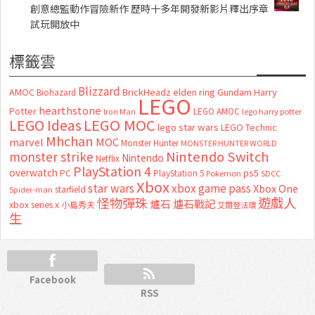
創意總監動作冒險新作 歷時十多年開發新影片釋出序章
試玩開放中
標籤雲
Blizzard
AMOC
BrickHeadz
elden ring
Gundam
Harry
Biohazard
LEGO
hearthstone
Potter
LEGO AMOC
lego harry potter
Iron Man
LEGO MOC
LEGO Ideas
lego star wars
LEGO Technic
Mhchan
marvel
MOC
Monster Hunter
MONSTER HUNTER WORLD
Nintendo Switch
monster strike
Nintendo
Netflix
PlayStation 4
overwatch
ps5
PC
PlayStation 5
Pokemon
SDCC
Xbox
star wars
xbox game pass
Xbox One
starfield
Spider-man
怪物彈珠
遊戲人
爐石
爐石戰記
xbox series x
小島秀夫
艾爾登法環
生
Facebook
RSS