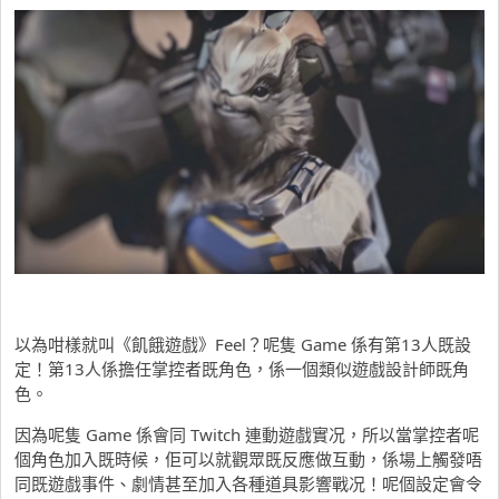
以為咁樣就叫《飢餓遊戲》Feel？呢隻 Game 係有第13人既設
定！第13人係擔任掌控者既角色，係一個類似遊戲設計師既角
色。
因為呢隻 Game 係會同 Twitch 連動遊戲實况，所以當掌控者呢
個角色加入既時候，佢可以就觀眾既反應做互動，係場上觸發唔
同既遊戲事件、劇情甚至加入各種道具影響戰况！呢個設定會令