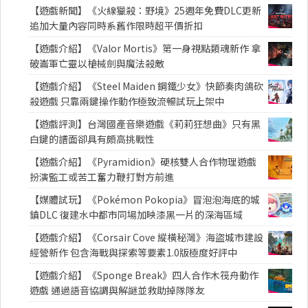
【遊戲新聞】《火線獵殺：野境》25週年免費DLC更新
追加大量內容同時系舊作限時超平價折扣
【遊戲介紹】《Valor Mortis》第一身視點類魂新作 拿
破崙軍亡靈以槍械劍與魔法殺敵
【遊戲介紹】《Steel Maiden 鋼鐵少女》快節奏肉鴿砍
殺遊戲 只靠兩鍵操作動作極致流暢試玩上架中
【遊戲評測】台灣國產音樂遊戲《莉莉狂想曲》只有黑
白鍵的譜面卻具有頗高挑戰性
【遊戲介紹】《Pyramidion》硬核雙人合作物理遊戲
扮演監工或苦工奮力鞭打對方前進
【媒體試玩】《Pokémon Pokopia》冒泡泡海底的城
鎮DLC 復建水中都市同場加映漆黑一片的深海區域
【遊戲介紹】《Corsair Cove 縱橫秘灣》海盜城市建設
經營新作 包含海戰與探索等要素1.0版極度好評中
【遊戲介紹】《Sponge Break》四人合作木筏舟動作
遊戲 通過語音協調與解謎並救助掉隊隊友