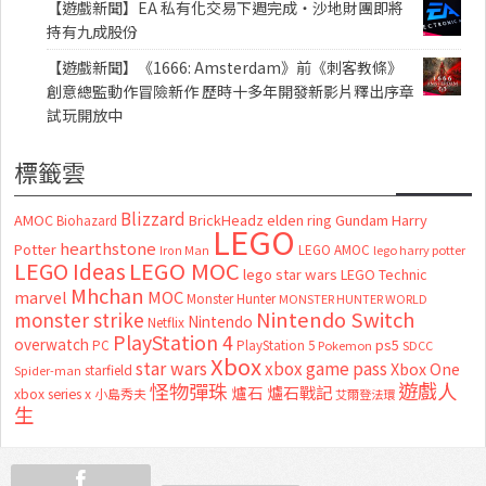
【遊戲新聞】EA 私有化交易下週完成・沙地財團即將
持有九成股份
【遊戲新聞】《1666: Amsterdam》前《刺客教條》
創意總監動作冒險新作 歷時十多年開發新影片釋出序章
試玩開放中
標籤雲
Blizzard
AMOC
BrickHeadz
elden ring
Gundam
Harry
Biohazard
LEGO
hearthstone
Potter
LEGO AMOC
lego harry potter
Iron Man
LEGO MOC
LEGO Ideas
lego star wars
LEGO Technic
Mhchan
marvel
MOC
Monster Hunter
MONSTER HUNTER WORLD
Nintendo Switch
monster strike
Nintendo
Netflix
PlayStation 4
overwatch
ps5
PC
PlayStation 5
Pokemon
SDCC
Xbox
star wars
xbox game pass
Xbox One
starfield
Spider-man
怪物彈珠
遊戲人
爐石
爐石戰記
xbox series x
小島秀夫
艾爾登法環
生