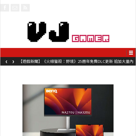
‹
›
【遊戲新聞】《火線獵殺：野境》25週年免費DLC更新 追加大量內
容同時系舊作限時超平價折扣