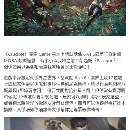
《Crucible》呢隻 Game 基本上話就話係 6 vs 6既第三身射擊
MOBA 類型遊戲，有小小似我地之前介紹過既《Paragon》，
但係如果以為係咁簡單我就唔會寫比你睇啦！
遊戲本身設定就係外星世界，話就話 6 vs 6，實際上呢12位場
上既玩家係要以係呢個世界生存到尾為目標，所以作為呢個星球
既異類 (即係玩家阿)，係要共同對抗外星人既！但係當有資源既
時候呢 12條友就要爭餐死啦，玩家可以隨時同其他玩家結盟，
或者適當時候就放你隊友冷箭背叛佢，而且可以係遊戲進行途中
換隊，真係唔知你隔離條友係幫你定等緊殺你執骨！