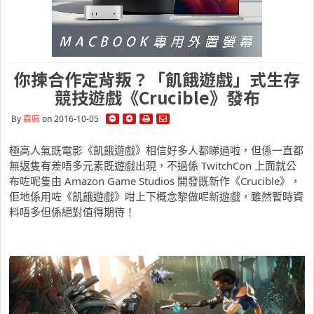
你揀合作定背叛？「飢餓遊戲」式生存
競技遊戲《Crucible》發布
By
森麻
on 2016-10-05
極高人氣既電影《飢餓遊戲》相信好多人都睇過啦，但係一直都
無返隻有差唔多元素既遊戲出現，不過係 TwitchCon 上面就公
布咗呢隻由 Amazon Game Studios 開發既新作《Crucible》，
佢地係用咗《飢餓遊戲》咁上下概念黎做呢新遊戲，雖然暫時資
料唔多但係絕對值得期待！