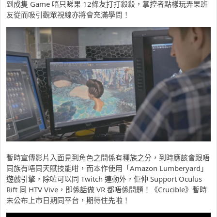
到成隻 Game 唔只睇果 12條友打打殺殺，掌控者點樣玩弄果班
友從而吸引觀眾視線亦將會充滿學問！
暫時宣傳影片入面見到角色之間係有種族之分，到時應該會跟唔
同族有唔同天賦技能咁，而本作使用「Amazon Lumberyard」
遊戲引擎，除咗可以同 Twitch 連動外，佢仲 Support Oculus
Rift 同 HTV Vive，即係話做 VR 都唔係問題！《Crucible》暫時
未公布上市日期同平台，期待住先啦！