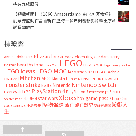
持有九成股份
【遊戲新聞】《1666: Amsterdam》前《刺客教條》
創意總監動作冒險新作 歷時十多年開發新影片釋出序章
試玩開放中
標籤雲
Blizzard
AMOC
BrickHeadz
elden ring
Gundam
Harry
Biohazard
LEGO
hearthstone
Potter
LEGO AMOC
lego harry potter
Iron Man
LEGO MOC
LEGO Ideas
lego star wars
LEGO Technic
Mhchan
marvel
MOC
Monster Hunter
MONSTER HUNTER WORLD
Nintendo Switch
monster strike
Nintendo
Netflix
PlayStation 4
overwatch
ps5
PC
PlayStation 5
Pokemon
SDCC
Xbox
star wars
xbox game pass
Xbox One
starfield
Spider-man
怪物彈珠
遊戲人
爐石
爐石戰記
xbox series x
小島秀夫
艾爾登法環
生