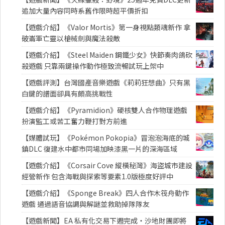
追加大量內容同時系舊作限時超平價折扣
【遊戲介紹】《Valor Mortis》第一身視點類魂新作 拿
破崙軍亡靈以槍械劍與魔法殺敵
【遊戲介紹】《Steel Maiden 鋼鐵少女》快節奏肉鴿砍
殺遊戲 只靠兩鍵操作動作極致流暢試玩上架中
【遊戲評測】台灣國產音樂遊戲《莉莉狂想曲》只有黑
白鍵的譜面卻具有頗高挑戰性
【遊戲介紹】《Pyramidion》硬核雙人合作物理遊戲
扮演監工或苦工奮力鞭打對方前進
【媒體試玩】《Pokémon Pokopia》冒泡泡海底的城
鎮DLC 復建水中都市同場加映漆黑一片的深海區域
【遊戲介紹】《Corsair Cove 縱橫秘灣》海盜城市建設
經營新作 包含海戰與探索等要素1.0版極度好評中
【遊戲介紹】《Sponge Break》四人合作木筏舟動作
遊戲 通過語音協調與解謎並救助掉隊隊友
【遊戲新聞】EA 私有化交易下週完成・沙地財團即將