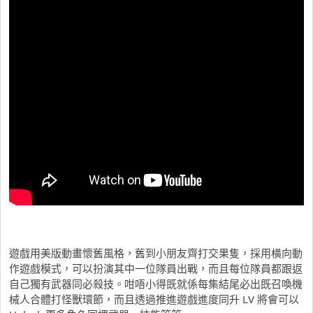
遊戲用美版動畫懷舊風格，舊到小朋友齊打交果隻，採用橫向動
作遊戲模式，可以扮演其中一位隊員出戰，而且每位隊員都跟返
自己獨有武器同必殺技。咁唔小得既就係每集結尾必出既召喚機
械人合體打怪獸環節，而且透過推進遊戲進度同升 LV 將會可以