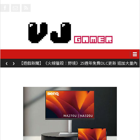
‹
›
【遊戲新聞】《火線獵殺：野境》25週年免費DLC更新 追加大量內
容同時系舊作限時超平價折扣