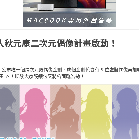
作人秋元康二次元偶像計畫啟動！
元康 ，公布咗一個跨次元既偶像企劃，成個企劃係會有 8 位虛擬偶像再加
 μ’s！睇黎大家既銀包又將會面臨浩劫！