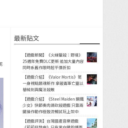
最新貼文
【遊戲新聞】《火線獵殺：野境》
25週年免費DLC更新 追加大量內容
呢
同時系舊作限時超平價折扣
【遊戲介紹】《Valor Mortis》第
一身視點類魂新作 拿破崙軍亡靈以
槍械劍與魔法殺敵
【遊戲介紹】《Steel Maiden 鋼鐵
少女》快節奏肉鴿砍殺遊戲 只靠兩
鍵操作動作極致流暢試玩上架中
【遊戲評測】台灣國產音樂遊戲
《莉莉狂想曲》只有黑白鍵的譜面