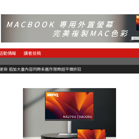
活動情報
讀者投稿
C更新 追加大量內容同時系舊作限時超平價折扣