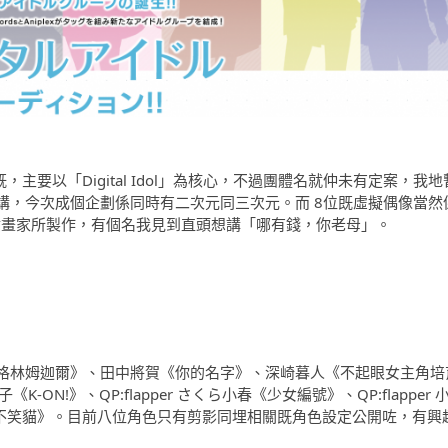
x 合作既，主要以「Digital Idol」為核心，不過團體名就仲未有定案，我地
講，今次成個企劃係同時有二次元同三次元。而 8位既虛擬偶像當然
名插畫家所製作，有個名我見到直頭想講「哪有錢，你老母」。
格林姆迦爾》、田中將賀《你的名字》、深崎暮人《不起眼女主角培
《K-ON!》、QP:flapper さくら小春《少女編號》、QP:flapper 
王子與不笑貓》。目前八位角色只有剪影同埋相關既角色設定公開咗，有興