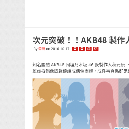
次元突破！！AKB48 製
By
森麻
on 2016-10-17
知名團體 AKB48 同埋乃木坂 46 既製作人秋
班虛擬偶像既聲優組成偶像團體，成件事真係好鬼死