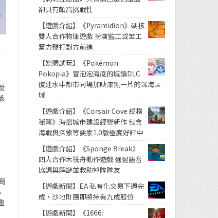
卻具有頗高挑戰性
【遊戲介紹】《Pyramidion》硬核
雙人合作物理遊戲 扮演監工或苦工
奮力鞭打對方前進
【媒體試玩】《Pokémon
Pokopia》冒泡泡海底的城鎮DLC
復建水中都市同場加映漆黑一片的深海區
暫
域
係
【遊戲介紹】《Corsair Cove 縱橫
秘灣》海盜城市建設經營新作 包含
海戰與探索等要素1.0版極度好評中
【遊戲介紹】《Sponge Break》
四人合作木筏舟動作遊戲 通過語音
協調與解謎並救助掉隊隊友
育
【遊戲新聞】EA 私有化交易下週完
小
成・沙地財團即將持有九成股份
趣
【遊戲新聞】《1666: