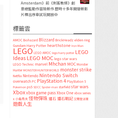
Amsterdam》前《刺客教條》創
意總監動作冒險新作 歷時十多年開發新影
片釋出序章試玩開放中
標籤雲
Blizzard
AMOC
BrickHeadz
elden ring
Biohazard
hearthstone
Gundam
Harry Potter
Iron Man
LEGO
LEGO
LEGO AMOC
lego harry potter
LEGO MOC
Ideas
lego star wars
Mhchan
marvel
MOC
LEGO Technic
Monster
monster strike
Hunter
MONSTER HUNTER WORLD
Nintendo Switch
Nintendo
Netflix
PlayStation 4
overwatch
PC
PlayStation 5
star wars
ps5
starfield
Pokemon
SDCC
Spider-man
Xbox
xbox game pass
Xbox One
xbox series
怪物彈珠
爐石
爐石戰記
x
小島秀夫
艾爾登法環
遊戲人生