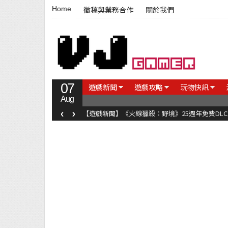
Home
徵稿與業務合作
關於我們
07
遊戲新聞
遊戲攻略
玩物快訊
Aug
‹
›
【遊戲新聞】《火線獵殺：野境》25週年免費DL