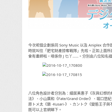
今次呢個企劃係同 Sony Music 以及 Aniple
時就叫住「肥宅財產掠奪戰隊」先啦。正如上面所
會有畫師啦，唔係你 J 乜丫……。分別由八位知
八位角色設計者分別為：細居美惠子《灰與幻想的
法》、小山廣和《Fate/Grand Order》、堀口悠紀子
原トメ太《鎖 -Kusari-》、カントク《變態
既可以上官網睇下。