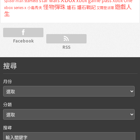
star wars
xbox game pass
Xbox One
starfield
Spider-man
怪物彈珠
遊戲人
爐石
爐石戰記
xbox series x
小島秀夫
艾爾登法環
生
Facebook
RSS
搜尋
月份
分類
搜尋