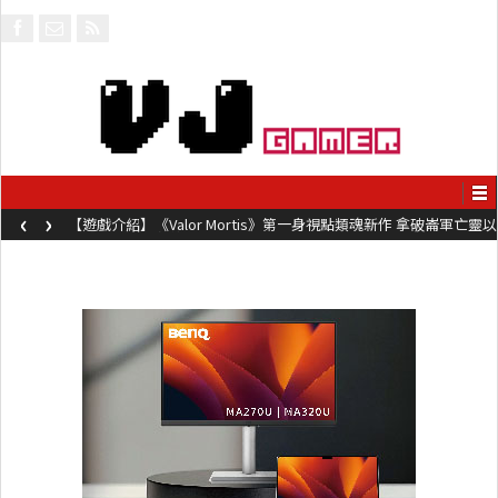
‹
›
【遊戲介紹】《Valor Mortis》第一身視點類魂新作 拿破崙軍亡靈以
槍械劍與魔法殺敵