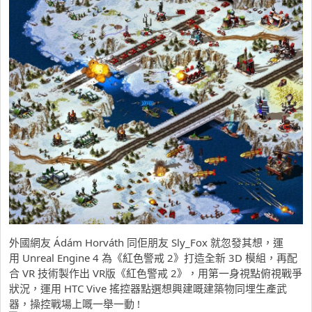
外國網友 Ádám Horváth 同佢朋友 Sly_Fox 就忽發其想，運
用 Unreal Engine 4 為《紅色警戒 2》打造全新 3D 模組，再配
合 VR 技術製作出 VR版《紅色警戒 2》，用第一身視點俯視戰爭
狀況，運用 HTC Vive 搖控器點選想興建嘅建築物同埋生產武
器，操控戰場上嘅一舉一動 !