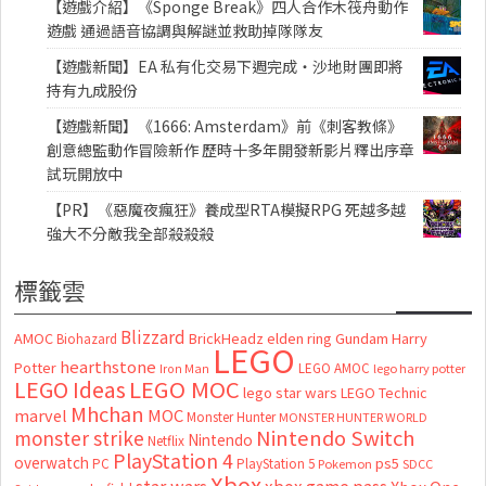
【遊戲介紹】《Sponge Break》四人合作木筏舟動作
遊戲 通過語音協調與解謎並救助掉隊隊友
【遊戲新聞】EA 私有化交易下週完成・沙地財團即將
持有九成股份
【遊戲新聞】《1666: Amsterdam》前《刺客教條》
創意總監動作冒險新作 歷時十多年開發新影片釋出序章
試玩開放中
【PR】《惡魔夜瘋狂》養成型RTA模擬RPG 死越多越
強大不分敵我全部殺殺殺
標籤雲
Blizzard
AMOC
BrickHeadz
elden ring
Gundam
Harry
Biohazard
LEGO
hearthstone
Potter
LEGO AMOC
lego harry potter
Iron Man
LEGO MOC
LEGO Ideas
lego star wars
LEGO Technic
Mhchan
marvel
MOC
Monster Hunter
MONSTER HUNTER WORLD
Nintendo Switch
monster strike
Nintendo
Netflix
PlayStation 4
overwatch
ps5
PC
PlayStation 5
Pokemon
SDCC
Xbox