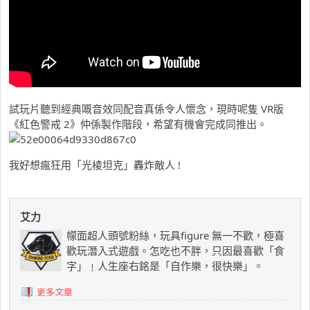
試玩片聽到經典嘅音效同配音真係令人懷念，現時呢隻 VR版
《紅色警戒 2》仲係製作階段，希望有機會完成同推出。
我好想瘋狂用「光棱坦克」轟炸敵人 !
艾力
幪面超人頭號粉絲，玩具figure 無一不歡，極喜
歡玩潛入式遊戲。怎吃也不胖，只因最喜歡「食
字」﹗人生座右銘是「自作樂，很快樂」。
更多文章