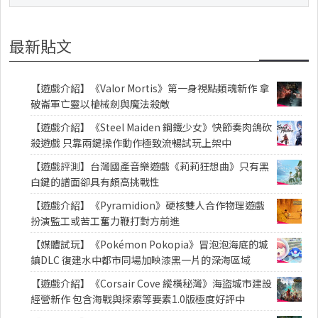
最新貼文
【遊戲介紹】《Valor Mortis》第一身視點類魂新作 拿
破崙軍亡靈以槍械劍與魔法殺敵
【遊戲介紹】《Steel Maiden 鋼鐵少女》快節奏肉鴿砍
殺遊戲 只靠兩鍵操作動作極致流暢試玩上架中
【遊戲評測】台灣國產音樂遊戲《莉莉狂想曲》只有黑
白鍵的譜面卻具有頗高挑戰性
【遊戲介紹】《Pyramidion》硬核雙人合作物理遊戲
扮演監工或苦工奮力鞭打對方前進
【媒體試玩】《Pokémon Pokopia》冒泡泡海底的城
鎮DLC 復建水中都市同場加映漆黑一片的深海區域
【遊戲介紹】《Corsair Cove 縱橫秘灣》海盜城市建設
經營新作 包含海戰與探索等要素1.0版極度好評中