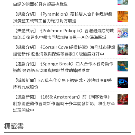
白鍵的譜面卻具有頗高挑戰性
【遊戲介紹】《Pyramidion》硬核雙人合作物理遊戲
扮演監工或苦工奮力鞭打對方前進
【媒體試玩】《Pokémon Pokopia》冒泡泡海底的城
鎮DLC 復建水中都市同場加映漆黑一片的深海區域
【遊戲介紹】《Corsair Cove 縱橫秘灣》海盜城市建設
經營新作 包含海戰與探索等要素1.0版極度好評中
【遊戲介紹】《Sponge Break》四人合作木筏舟動作
遊戲 通過語音協調與解謎並救助掉隊隊友
【遊戲新聞】EA 私有化交易下週完成・沙地財團即將
持有九成股份
【遊戲新聞】《1666: Amsterdam》前《刺客教條》
創意總監動作冒險新作 歷時十多年開發新影片釋出序章
試玩開放中
標籤雲