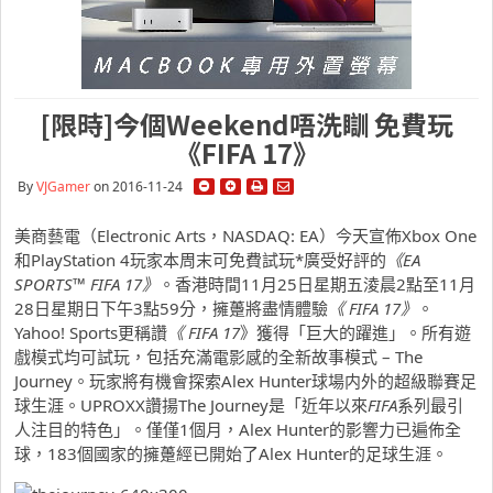
[限時]今個Weekend唔洗瞓 免費玩
《FIFA 17》
By
VJGamer
on 2016-11-24
美商藝電（Electronic Arts，NASDAQ: EA）今天宣佈Xbox One
和PlayStation 4玩家本周末可免費試玩*廣受好評的
《
EA
SPORTS™ FIFA 17
》
。香港時間11月25日星期五淩晨2點至11月
28日星期日下午3點59分，擁躉將盡情體驗
《
FIFA 17
》
。
Yahoo! Sports更稱讚
《
FIFA 17
》獲得「巨大的躍進」。所有遊
戲模式均可試玩，包括充滿電影感的全新故事模式 – The
Journey。玩家將有機會探索Alex Hunter球場内外的超級聯賽足
球生涯。UPROXX讚揚The Journey是「近年以來
FIFA
系列最引
人注目的特色」。僅僅1個月，Alex Hunter的影響力已遍佈全
球，183個國家的擁躉經已開始了Alex Hunter的足球生涯。