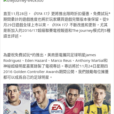
直至11月28日，
《
FIFA 17
》
更將推出限時折扣優惠，免費試玩*
期間纍計的遊戲進度也將於玩家購買遊戲完整版本後保留。從9
月29日遊戲全球上市以來，
《
FIFA 17
》
不斷改進和更新，尤其
是新加入的2016/17超級聯賽電視報道和The Journey模式的5種
語言評述。
為慶祝免費試玩*的推出，美商藝電攜同足球明星James
Rodriguez、Eden Hazard、Marco Reus、Anthony Martial和
神秘超級明星嘉賓錄製了電視專訪。專訪將於11月24日星期四
2016 Golden Controller Awards期間公開，我們鼓勵每位擁躉
都可以成爲自己的足球明星。