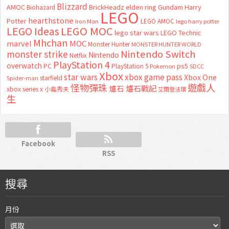
Blizzard
AMOC
BrickHeadz
elden ring
Gundam
Harry
Biohazard
LEGO
hearthstone
Potter
LEGO AMOC
lego harry potter
Iron Man
LEGO MOC
LEGO Ideas
lego star wars
LEGO Technic
Mhchan
marvel
MOC
Monster Hunter
MONSTER HUNTER WORLD
Nintendo Switch
monster strike
Nintendo
Netflix
PlayStation 4
overwatch
ps5
PC
PlayStation 5
Pokemon
SDCC
Xbox
star wars
xbox game pass
Xbox One
starfield
Spider-man
怪物彈珠
遊戲人
爐石
爐石戰記
xbox series x
小島秀夫
艾爾登法環
生
Facebook
RSS
搜尋
月份