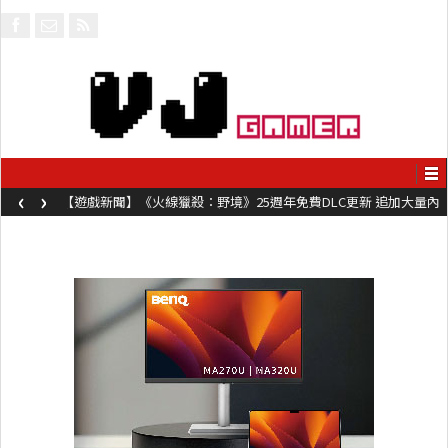
‹
›
【遊戲新聞】《火線獵殺：野境》25週年免費DLC更新 追加大量內
容同時系舊作限時超平價折扣