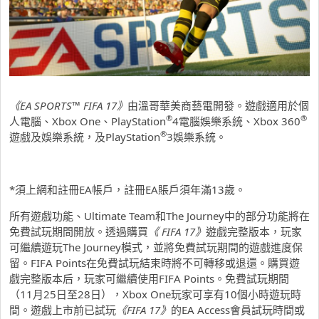
《
EA SPORTS™ FIFA 17
》
由溫哥華美商藝電開發。遊戲適用於個
®
®
人電腦、Xbox One、PlayStation
4電腦娛樂系統、Xbox 360
®
遊戲及娛樂系統，及PlayStation
3娛樂系統。
*須上網和註冊EA帳戶，註冊EA賬戶須年滿13歲。
所有遊戲功能、Ultimate Team和The Journey中的部分功能將在
免費試玩期間開放。透過購買
《
FIFA 17
》
遊戲完整版本，玩家
可繼續遊玩The Journey模式，並將免費試玩期間的遊戲進度保
留。FIFA Points在免費試玩結束時將不可轉移或退還。購買遊
戲完整版本后，玩家可繼續使用FIFA Points。免費試玩期間
（11月25日至28日），Xbox One玩家可享有10個小時遊玩時
間。遊戲上市前已試玩
《
FIFA 17
》
的EA Access會員試玩時間或