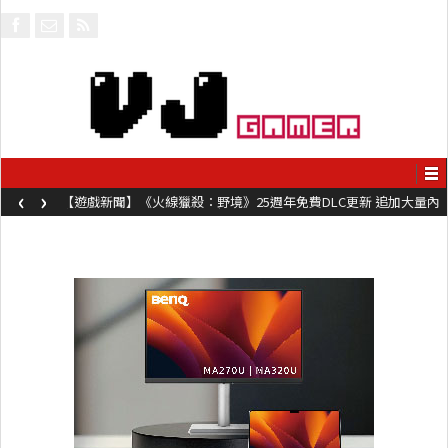
‹
›
【遊戲新聞】《火線獵殺：野境》25週年免費DLC更新 追加大量內
容同時系舊作限時超平價折扣