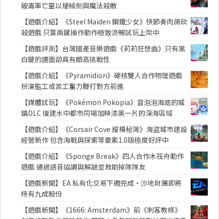
破崙軍亡靈以槍械劍與魔法殺敵
【遊戲介紹】《Steel Maiden 鋼鐵少女》快節奏肉鴿砍
殺遊戲 只靠兩鍵操作動作極致流暢試玩上架中
【遊戲評測】台灣國產音樂遊戲《莉莉狂想曲》只有黑
白鍵的譜面卻具有頗高挑戰性
【遊戲介紹】《Pyramidion》硬核雙人合作物理遊戲
扮演監工或苦工奮力鞭打對方前進
【媒體試玩】《Pokémon Pokopia》冒泡泡海底的城
鎮DLC 復建水中都市同場加映漆黑一片的深海區域
【遊戲介紹】《Corsair Cove 縱橫秘灣》海盜城市建設
經營新作 包含海戰與探索等要素1.0版極度好評中
【遊戲介紹】《Sponge Break》四人合作木筏舟動作
遊戲 通過語音協調與解謎並救助掉隊隊友
【遊戲新聞】EA 私有化交易下週完成・沙地財團即將
持有九成股份
【遊戲新聞】《1666: Amsterdam》前《刺客教條》