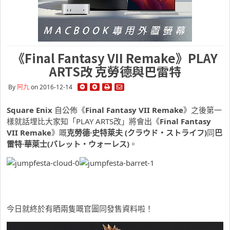
《Final Fantasy VII Remake》PLAY
ARTS改 克勞德與巴雷特
By
阿九
on 2016-12-14
Square Enix
自公佈《
Final Fantasy VII Remake
》之後第一
樣就話埋比大家知「PLAY ARTS改」將會出《
Final Fantasy
VII Remake
》嘅
克勞德·史特萊夫 (クラウド・ストライフ)
同
巴
雷特·華萊士(バレット・ウォーレス)
。
今日就終於有晒兩隻嘅官圖同發售資料啦！