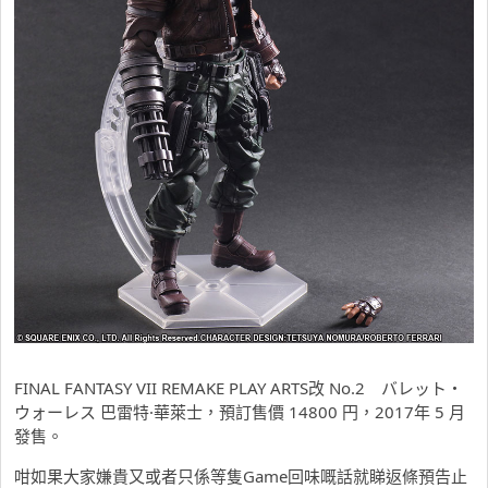
FINAL FANTASY VII REMAKE PLAY ARTS改 No.2 バレット・
ウォーレス 巴雷特·華萊士，預訂售價 14800 円，2017年 5 月
發售。
咁如果大家嫌貴又或者只係等隻Game回味嘅話就睇返條預告止