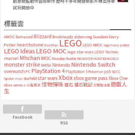
創意總監動作冒險新作 歷時十多年開發新影片釋出序章
試玩開放中
標籤雲
Blizzard
AMOC
BrickHeadz
elden ring
Gundam
Harry
Biohazard
LEGO
hearthstone
Potter
LEGO AMOC
lego harry potter
Iron Man
LEGO MOC
LEGO Ideas
lego star wars
LEGO Technic
Mhchan
marvel
MOC
Monster Hunter
MONSTER HUNTER WORLD
Nintendo Switch
monster strike
Nintendo
Netflix
PlayStation 4
overwatch
ps5
PC
PlayStation 5
Pokemon
SDCC
Xbox
star wars
xbox game pass
Xbox One
starfield
Spider-man
怪物彈珠
遊戲人
爐石
爐石戰記
xbox series x
小島秀夫
艾爾登法環
生
Facebook
RSS