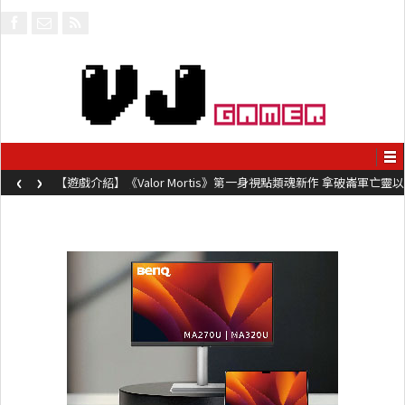
‹
›
【遊戲介紹】《Valor Mortis》第一身視點類魂新作 拿破崙軍亡靈以
槍械劍與魔法殺敵