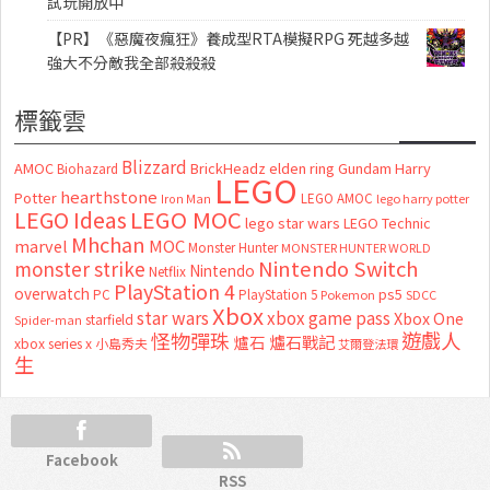
試玩開放中
【PR】《惡魔夜瘋狂》養成型RTA模擬RPG 死越多越
強大不分敵我全部殺殺殺
標籤雲
Blizzard
AMOC
BrickHeadz
elden ring
Gundam
Harry
Biohazard
LEGO
hearthstone
Potter
LEGO AMOC
lego harry potter
Iron Man
LEGO MOC
LEGO Ideas
lego star wars
LEGO Technic
Mhchan
marvel
MOC
Monster Hunter
MONSTER HUNTER WORLD
Nintendo Switch
monster strike
Nintendo
Netflix
PlayStation 4
overwatch
ps5
PC
PlayStation 5
Pokemon
SDCC
Xbox
star wars
xbox game pass
Xbox One
starfield
Spider-man
怪物彈珠
遊戲人
爐石
爐石戰記
xbox series x
小島秀夫
艾爾登法環
生
Facebook
RSS