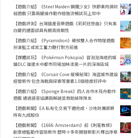
【遊戲介紹】《Steel Maiden 鋼鐵少女》快節奏肉鴿砍
殺遊戲 只靠兩鍵操作動作極致流暢試玩上架中
【遊戲評測】台灣國產音樂遊戲《莉莉狂想曲》只有黑
白鍵的譜面卻具有頗高挑戰性
【遊戲介紹】《Pyramidion》硬核雙人合作物理遊戲
扮演監工或苦工奮力鞭打對方前進
【媒體試玩】《Pokémon Pokopia》冒泡泡海底的城
鎮DLC 復建水中都市同場加映漆黑一片的深海區域
【遊戲介紹】《Corsair Cove 縱橫秘灣》海盜城市建設
經營新作 包含海戰與探索等要素1.0版極度好評中
【遊戲介紹】《Sponge Break》四人合作木筏舟動作
遊戲 通過語音協調與解謎並救助掉隊隊友
【遊戲新聞】EA 私有化交易下週完成・沙地財團即將
持有九成股份
【遊戲新聞】《1666: Amsterdam》前《刺客教條》
創意總監動作冒險新作 歷時十多年開發新影片釋出序章