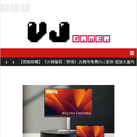
‹
›
【遊戲新聞】《火線獵殺：野境》25週年免費DLC更新 追加大量內
容同時系舊作限時超平價折扣