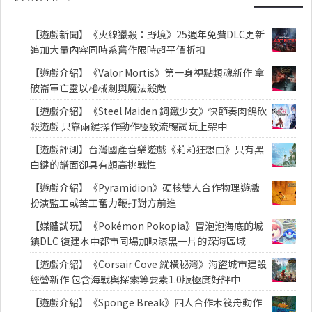
【遊戲新聞】《火線獵殺：野境》25週年免費DLC更新
追加大量內容同時系舊作限時超平價折扣
【遊戲介紹】《Valor Mortis》第一身視點類魂新作 拿
破崙軍亡靈以槍械劍與魔法殺敵
【遊戲介紹】《Steel Maiden 鋼鐵少女》快節奏肉鴿砍
殺遊戲 只靠兩鍵操作動作極致流暢試玩上架中
【遊戲評測】台灣國產音樂遊戲《莉莉狂想曲》只有黑
白鍵的譜面卻具有頗高挑戰性
【遊戲介紹】《Pyramidion》硬核雙人合作物理遊戲
扮演監工或苦工奮力鞭打對方前進
【媒體試玩】《Pokémon Pokopia》冒泡泡海底的城
鎮DLC 復建水中都市同場加映漆黑一片的深海區域
【遊戲介紹】《Corsair Cove 縱橫秘灣》海盜城市建設
經營新作 包含海戰與探索等要素1.0版極度好評中
【遊戲介紹】《Sponge Break》四人合作木筏舟動作