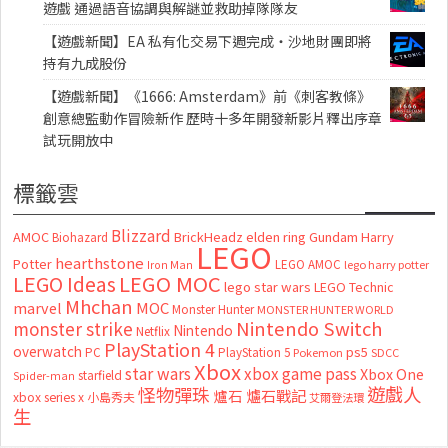
遊戲 通過語音協調與解謎並救助掉隊隊友
【遊戲新聞】EA 私有化交易下週完成・沙地財團即將
持有九成股份
【遊戲新聞】《1666: Amsterdam》前《刺客教條》
創意總監動作冒險新作 歷時十多年開發新影片釋出序章
試玩開放中
標籤雲
Blizzard
AMOC
BrickHeadz
elden ring
Gundam
Harry
Biohazard
LEGO
hearthstone
Potter
LEGO AMOC
lego harry potter
Iron Man
LEGO MOC
LEGO Ideas
lego star wars
LEGO Technic
Mhchan
marvel
MOC
Monster Hunter
MONSTER HUNTER WORLD
Nintendo Switch
monster strike
Nintendo
Netflix
PlayStation 4
overwatch
ps5
PC
PlayStation 5
Pokemon
SDCC
Xbox
star wars
xbox game pass
Xbox One
starfield
Spider-man
怪物彈珠
遊戲人
爐石
爐石戰記
xbox series x
小島秀夫
艾爾登法環
生