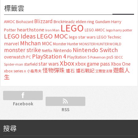
標籤雲
Blizzard
AMOC
BrickHeadz
elden ring
Gundam
Harry
Biohazard
LEGO
hearthstone
Potter
LEGO AMOC
lego harry potter
Iron Man
LEGO MOC
LEGO Ideas
lego star wars
LEGO Technic
Mhchan
marvel
MOC
Monster Hunter
MONSTER HUNTER WORLD
Nintendo Switch
monster strike
Nintendo
Netflix
PlayStation 4
overwatch
ps5
PC
PlayStation 5
Pokemon
SDCC
Xbox
star wars
xbox game pass
Xbox One
starfield
Spider-man
怪物彈珠
遊戲人
爐石
爐石戰記
xbox series x
小島秀夫
艾爾登法環
生
Facebook
RSS
搜尋