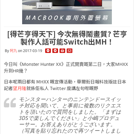
[得芒亨得天下] 今次無得鬧畫質? 芒亨
製作人話可能Switch出MH！
By
阿九
on 2017-03-19
今日叫《Monster Hunter XX》正式開賣嘅第二日，大家MHXX
升到HR幾？
日本呢兩日都有 MHXX 嘅宣傳活動，華爾街日報科技版註日本
記者
望月隆
就係佢私人 Twitter 度講左句咁嘅野
モンスターハンターのニンテンドースイッ
チ対応を聞いて、と事前に複数のリクエス
トを頂いたので質問をしました。「まずは
3DSで楽しんでください」と小嶋プロデュ
ーサー。お答えありがとうございます。
（写真を貼り忘れたので再ツイートしまし