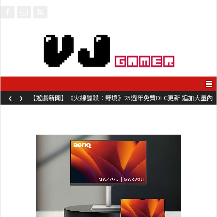
‹
›
【遊戲新聞】《火線獵殺：野境》25週年免費DLC更新 追加大量內
容同時系舊作限時超平價折扣