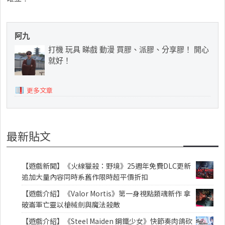
阿九
打機 玩具 睇戲 動漫 買膠、派膠、分享膠！ 開心
就好！
更多文章
最新貼文
【遊戲新聞】《火線獵殺：野境》25週年免費DLC更新
追加大量內容同時系舊作限時超平價折扣
【遊戲介紹】《Valor Mortis》第一身視點類魂新作 拿
破崙軍亡靈以槍械劍與魔法殺敵
【遊戲介紹】《Steel Maiden 鋼鐵少女》快節奏肉鴿砍