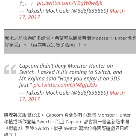
た。）
pic.twitter.com/iF2gW0w8Jk
— Takashi Mochizuki (@6d6f636869)
March
17, 2017
我地之前收過好多請求，希望可以問及有關 Monster Hunter 會否對
好享受」。 （再次叫我別忘了貼照片）。
Capcom didn't deny Monster Hunter on
Switch. I asked if it's coming to Switch, and
Mr. Kojima said "Hope you enjoy it on 3DS
first."
pic.twitter.com/OjN8gfLX9x
— Takashi Mochizuki (@6d6f636869)
March
17, 2017
睇埋英文版嘅寫法， Capcom 真係對有心想將 Monster Hunter
移植或新作登陸 Switch，而且 Capcom 都會將一個全新版本嘅
《街霸2》登陸 Switch，似乎 Switch 嘅地位喺國際遊戲界已經
確立！