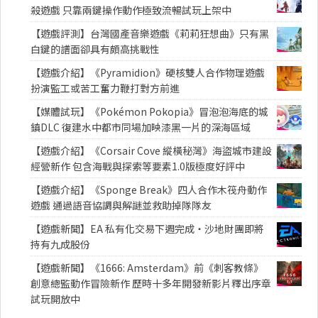
殺遊戲 只靠兩鍵操作動作極致流暢試玩上架中
【遊戲評測】台灣國產音樂遊戲《莉莉狂想曲》只有黑
白鍵的譜面卻具有頗高挑戰性
【遊戲介紹】《Pyramidion》硬核雙人合作物理遊戲
扮演監工或苦工奮力鞭打對方前進
【媒體試玩】《Pokémon Pokopia》冒泡泡海底的城
鎮DLC 復建水中都市同場加映漆黑一片的深海區域
【遊戲介紹】《Corsair Cove 縱橫秘灣》海盜城市建設
經營新作 包含海戰與探索等要素1.0版極度好評中
【遊戲介紹】《Sponge Break》四人合作木筏舟動作
遊戲 通過語音協調與解謎並救助掉隊隊友
【遊戲新聞】EA 私有化交易下週完成・沙地財團即將
持有九成股份
【遊戲新聞】《1666: Amsterdam》前《刺客教條》
創意總監動作冒險新作 歷時十多年開發新影片釋出序章
試玩開放中