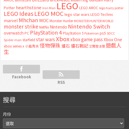
Biohazard
LEGO
hearthstone
Potter
LEGO AMOC
lego harry potter
Iron Man
LEGO MOC
LEGO Ideas
lego star wars
LEGO Technic
Mhchan
marvel
MOC
Monster Hunter
MONSTER HUNTER WORLD
Nintendo Switch
monster strike
Nintendo
Netflix
PlayStation 4
overwatch
ps5
PC
PlayStation 5
Pokemon
SDCC
Xbox
star wars
xbox game pass
Xbox One
starfield
Spider-man
怪物彈珠
遊戲人
爐石
爐石戰記
xbox series x
小島秀夫
艾爾登法環
生
Facebook
RSS
搜尋
月份