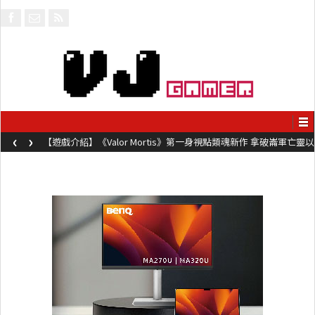
‹
›
【遊戲介紹】《Valor Mortis》第一身視點類魂新作 拿破崙軍亡靈以
槍械劍與魔法殺敵