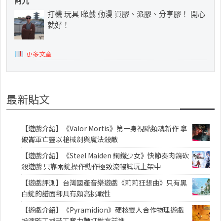
阿九
打機 玩具 睇戲 動漫 買膠、派膠、分享膠！ 開心
就好！
更多文章
最新貼文
【遊戲介紹】《Valor Mortis》第一身視點類魂新作 拿
破崙軍亡靈以槍械劍與魔法殺敵
【遊戲介紹】《Steel Maiden 鋼鐵少女》快節奏肉鴿砍
殺遊戲 只靠兩鍵操作動作極致流暢試玩上架中
【遊戲評測】台灣國產音樂遊戲《莉莉狂想曲》只有黑
白鍵的譜面卻具有頗高挑戰性
【遊戲介紹】《Pyramidion》硬核雙人合作物理遊戲
扮演監工或苦工奮力鞭打對方前進