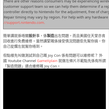
There are other reasons consumers may be experiencing wirele
customer support team so we can help them determine if a repai
controller directly to Nintendo for the adjustment, free of char
Repair timing may vary by region. For help with any hardware o
//support.nintendo.com.
簡單講就係唔關
設計
事，係
製造
出左問題，而且美國任天堂亦肯
回收進行免費維修。當然講緊嘅係接受情況問題佢先幫你搞，你
自己掟爛左就幫你唔到。
但點樣先叫做測試到自己嘅 Joy Con 係有問題可以維修呢？ 外
國 Youtube Channel
GameXplain
就做左條片示範點先係有所謂
「製造問題」適合維修嘅 Joy Con。