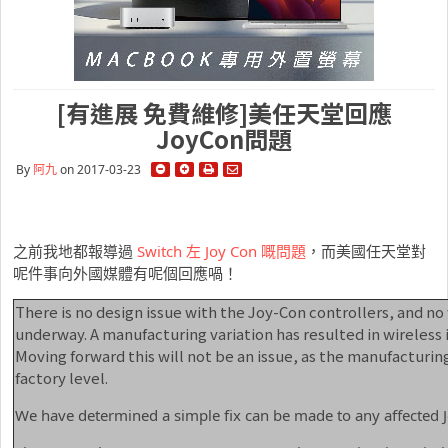
[有進展 免費維修]美任天堂回應
JoyCon問題
By
阿九
on 2017-03-23
之前我地都報導過
Switch 左 Joy Con 嘅問題
，而美國任天堂對
呢件事向外國媒體有呢個回應喎！
There is no design issue with the Joy-Con controllers, and no
underway. A manufacturing variation has resulted in wireless 
Moving forward this will not be an issue, as the manufacturin
factory level.
We have determined a simple fix can be made to any affected J