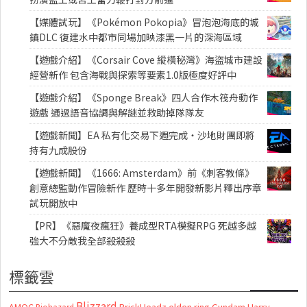
【媒體試玩】《Pokémon Pokopia》冒泡泡海底的城
鎮DLC 復建水中都市同場加映漆黑一片的深海區域
【遊戲介紹】《Corsair Cove 縱橫秘灣》海盜城市建設
經營新作 包含海戰與探索等要素1.0版極度好評中
【遊戲介紹】《Sponge Break》四人合作木筏舟動作
遊戲 通過語音協調與解謎並救助掉隊隊友
【遊戲新聞】EA 私有化交易下週完成・沙地財團即將
持有九成股份
【遊戲新聞】《1666: Amsterdam》前《刺客教條》
創意總監動作冒險新作 歷時十多年開發新影片釋出序章
試玩開放中
【PR】《惡魔夜瘋狂》養成型RTA模擬RPG 死越多越
強大不分敵我全部殺殺殺
標籤雲
Blizzard
AMOC
BrickHeadz
elden ring
Gundam
Harry