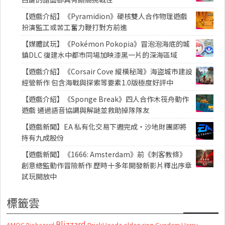
【遊戲介紹】《Pyramidion》硬核雙人合作物理遊戲
扮演監工或苦工奮力鞭打對方前進
【媒體試玩】《Pokémon Pokopia》冒泡泡海底的城
鎮DLC 復建水中都市同場加映漆黑一片的深海區域
【遊戲介紹】《Corsair Cove 縱橫秘灣》海盜城市建設
經營新作 包含海戰與探索等要素1.0版極度好評中
【遊戲介紹】《Sponge Break》四人合作木筏舟動作
遊戲 通過語音協調與解謎並救助掉隊隊友
【遊戲新聞】EA 私有化交易下週完成・沙地財團即將
持有九成股份
【遊戲新聞】《1666: Amsterdam》前《刺客教條》
創意總監動作冒險新作 歷時十多年開發新影片釋出序章
試玩開放中
標籤雲
Blizzard
AMOC
BrickHeadz
elden ring
Gundam
Harry