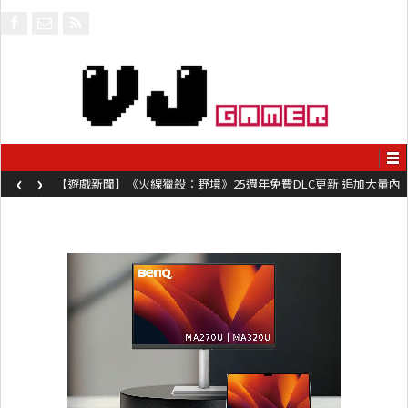
‹
›
【遊戲新聞】《火線獵殺：野境》25週年免費DLC更新 追加大量內
容同時系舊作限時超平價折扣