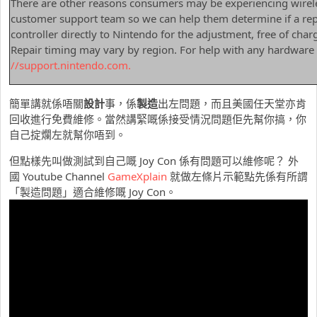
There are other reasons consumers may be experiencing wirele
customer support team so we can help them determine if a repai
controller directly to Nintendo for the adjustment, free of char
Repair timing may vary by region. For help with any hardware o
//support.nintendo.com.
簡單講就係唔關
設計
事，係
製造
出左問題，而且美國任天堂亦肯
回收進行免費維修。當然講緊嘅係接受情況問題佢先幫你搞，你
自己掟爛左就幫你唔到。
但點樣先叫做測試到自己嘅 Joy Con 係有問題可以維修呢？ 外
國 Youtube Channel
GameXplain
就做左條片示範點先係有所謂
「製造問題」適合維修嘅 Joy Con。