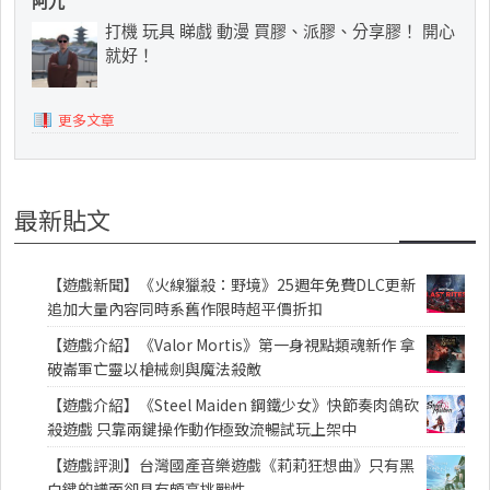
阿九
打機 玩具 睇戲 動漫 買膠、派膠、分享膠！ 開心
就好！
更多文章
最新貼文
【遊戲新聞】《火線獵殺：野境》25週年免費DLC更新
追加大量內容同時系舊作限時超平價折扣
【遊戲介紹】《Valor Mortis》第一身視點類魂新作 拿
破崙軍亡靈以槍械劍與魔法殺敵
【遊戲介紹】《Steel Maiden 鋼鐵少女》快節奏肉鴿砍
殺遊戲 只靠兩鍵操作動作極致流暢試玩上架中
【遊戲評測】台灣國產音樂遊戲《莉莉狂想曲》只有黑
白鍵的譜面卻具有頗高挑戰性