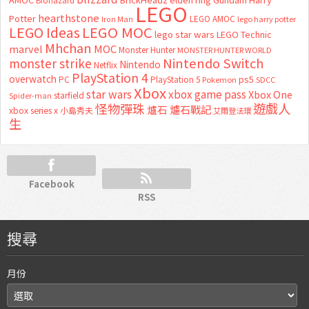
Biohazard
LEGO
hearthstone
Potter
LEGO AMOC
lego harry potter
Iron Man
LEGO MOC
LEGO Ideas
lego star wars
LEGO Technic
Mhchan
marvel
MOC
Monster Hunter
MONSTER HUNTER WORLD
Nintendo Switch
monster strike
Nintendo
Netflix
PlayStation 4
overwatch
ps5
PC
PlayStation 5
Pokemon
SDCC
Xbox
star wars
xbox game pass
Xbox One
starfield
Spider-man
怪物彈珠
遊戲人
爐石
爐石戰記
xbox series x
小島秀夫
艾爾登法環
生
Facebook
RSS
搜尋
月份