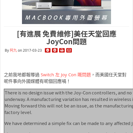
[有進展 免費維修]美任天堂回應
JoyCon問題
By
阿九
on 2017-03-23
之前我地都報導過
Switch 左 Joy Con 嘅問題
，而美國任天堂對
呢件事向外國媒體有呢個回應喎！
There is no design issue with the Joy-Con controllers, and no
underway. A manufacturing variation has resulted in wireless 
Moving forward this will not be an issue, as the manufacturin
factory level.
We have determined a simple fix can be made to any affected J