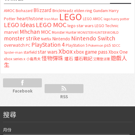
Blizzard
AMOC
BrickHeadz
elden ring
Gundam
Harry
Biohazard
LEGO
hearthstone
Potter
LEGO AMOC
lego harry potter
Iron Man
LEGO MOC
LEGO Ideas
lego star wars
LEGO Technic
Mhchan
marvel
MOC
Monster Hunter
MONSTER HUNTER WORLD
Nintendo Switch
monster strike
Nintendo
Netflix
PlayStation 4
overwatch
ps5
PC
PlayStation 5
Pokemon
SDCC
Xbox
star wars
xbox game pass
Xbox One
starfield
Spider-man
怪物彈珠
遊戲人
爐石
爐石戰記
xbox series x
小島秀夫
艾爾登法環
生
Facebook
RSS
搜尋
月份