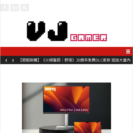
‹
›
【遊戲新聞】《火線獵殺：野境》25週年免費DLC更新 追加大量內
容同時系舊作限時超平價折扣