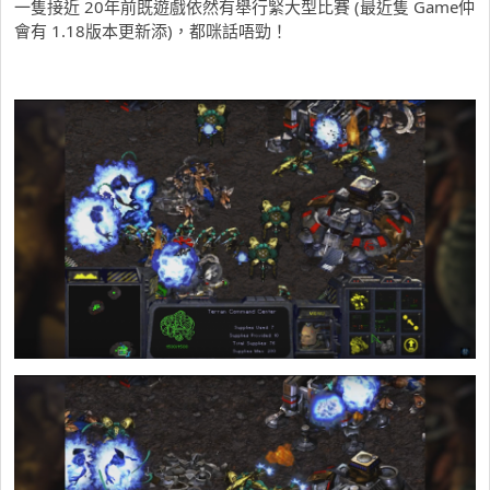
一隻接近 20年前既遊戲依然有舉行緊大型比賽 (最近隻 Game仲
會有 1.18版本更新添)，都咪話唔勁！