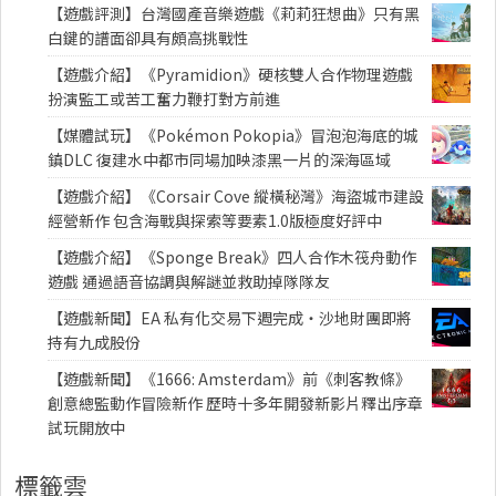
【遊戲評測】台灣國產音樂遊戲《莉莉狂想曲》只有黑
白鍵的譜面卻具有頗高挑戰性
【遊戲介紹】《Pyramidion》硬核雙人合作物理遊戲
扮演監工或苦工奮力鞭打對方前進
【媒體試玩】《Pokémon Pokopia》冒泡泡海底的城
鎮DLC 復建水中都市同場加映漆黑一片的深海區域
【遊戲介紹】《Corsair Cove 縱橫秘灣》海盜城市建設
經營新作 包含海戰與探索等要素1.0版極度好評中
【遊戲介紹】《Sponge Break》四人合作木筏舟動作
遊戲 通過語音協調與解謎並救助掉隊隊友
【遊戲新聞】EA 私有化交易下週完成・沙地財團即將
持有九成股份
【遊戲新聞】《1666: Amsterdam》前《刺客教條》
創意總監動作冒險新作 歷時十多年開發新影片釋出序章
試玩開放中
標籤雲