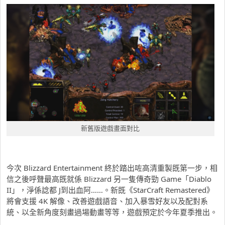
新舊版遊戲畫面對比
今次 Blizzard Entertainment 終於踏出咗高清重製既第一步，相
信之後呼聲最高既就係 Blizzard 另一隻傳奇勁 Game「Diablo
II」，淨係諗都 J到出血阿……。新既《StarCraft Remastered》
將會支援 4K 解像、改善遊戲語音、加入暴雪好友以及配對系
統、以全新角度刻畫過場動畫等等，遊戲預定於今年夏季推出。