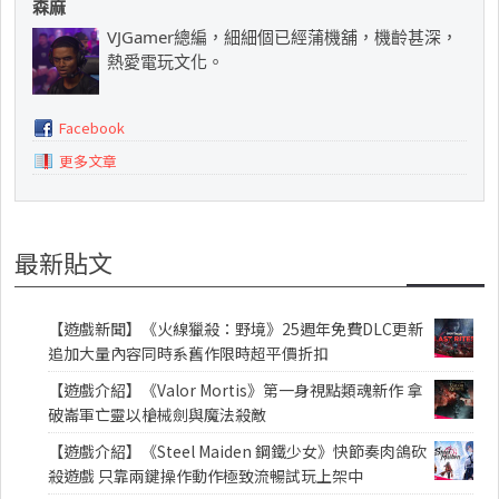
森麻
VJGamer總編，細細個已經蒲機舖，機齡甚深，
熱愛電玩文化。
Facebook
更多文章
最新貼文
【遊戲新聞】《火線獵殺：野境》25週年免費DLC更新
追加大量內容同時系舊作限時超平價折扣
【遊戲介紹】《Valor Mortis》第一身視點類魂新作 拿
破崙軍亡靈以槍械劍與魔法殺敵
【遊戲介紹】《Steel Maiden 鋼鐵少女》快節奏肉鴿砍
殺遊戲 只靠兩鍵操作動作極致流暢試玩上架中