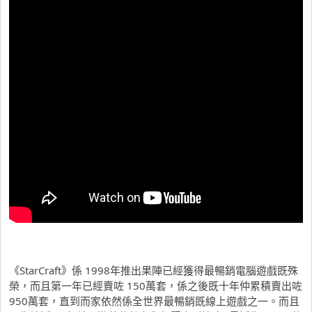
《StarCraft》係 1998年推出果陣已經獲得最暢銷電腦遊戲既殊
榮，而且第一年已經賣咗 150萬套，係之後既十年仲累積賣出咗
950萬套，直到而家依然係全世界最暢銷既線上遊戲之一。而且