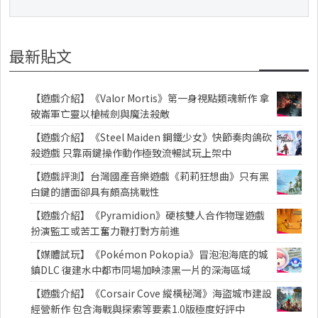
最新貼文
【遊戲介紹】《Valor Mortis》第一身視點類魂新作 拿
破崙軍亡靈以槍械劍與魔法殺敵
【遊戲介紹】《Steel Maiden 鋼鐵少女》快節奏肉鴿砍
殺遊戲 只靠兩鍵操作動作極致流暢試玩上架中
【遊戲評測】台灣國產音樂遊戲《莉莉狂想曲》只有黑
白鍵的譜面卻具有頗高挑戰性
【遊戲介紹】《Pyramidion》硬核雙人合作物理遊戲
扮演監工或苦工奮力鞭打對方前進
【媒體試玩】《Pokémon Pokopia》冒泡泡海底的城
鎮DLC 復建水中都市同場加映漆黑一片的深海區域
【遊戲介紹】《Corsair Cove 縱橫秘灣》海盜城市建設
經營新作 包含海戰與探索等要素1.0版極度好評中