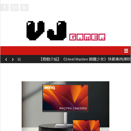
‹
›
【遊戲介紹】《Steel Maiden 鋼鐵少女》快節奏肉鴿砍殺遊戲 只靠
兩鍵操作動作極致流暢試玩上架中