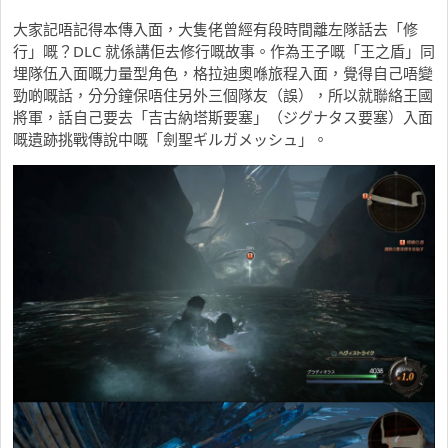
大家記唔記得本傳入面，大隻佬曾經有段時間離左隊話去「修
行」嘅？DLC 就係講佢去修行嘅故事。作為王子嘅「王之盾」同
埋隊伍入面嘅力量型角色，格拉迪奧喺旅程入面，覺得自己唔變
勁啲嘅話，分分鐘保唔住另外三個隊友（誤），所以就聯絡王國
將軍，話自己要去「吉古納塔斯要塞」（ジグナタス要塞）入面
嘅遺跡挑戰傳說中嘅「劍聖ギルガメッシュ」。