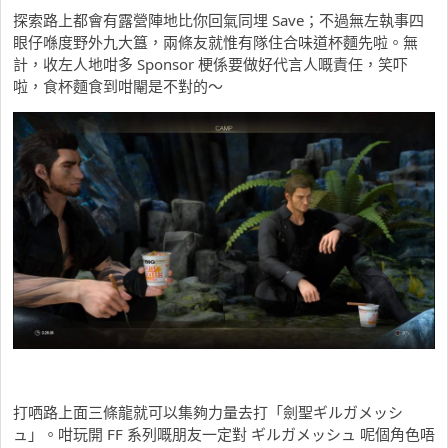
探索路上都會有露營陣地比你回氣同埋 Save；不過無左執事四
眼仔喺度野外九大簋，兩條友就惟有隊住合味道杯麵先啦。無
計，收左人地咁多 Sponsor 梗係要做好代言人嘅責任，笑吓
啦，食杯麵食到咁閹是不對的～
打哂路上面三條龍就可以集夠力量去打「劍聖ギルガメッシ
ュ」。咁玩開 FF 系列嘅朋友一定對 ギルガメッシュ 呢個角色唔