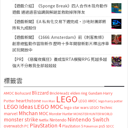
【遊戲介紹】《Sponge Break》四人合作木筏舟動作
遊戲 通過語音協調與解謎並救助掉隊隊友
【遊戲新聞】EA 私有化交易下週完成・沙地財團即將
持有九成股份
【遊戲新聞】《1666: Amsterdam》前《刺客教條》
創意總監動作冒險新作 歷時十多年開發新影片釋出序章
試玩開放中
【PR】《惡魔夜瘋狂》養成型RTA模擬RPG 死越多越
強大不分敵我全部殺殺殺
標籤雲
Blizzard
AMOC
BrickHeadz
elden ring
Gundam
Harry
Biohazard
LEGO
hearthstone
Potter
LEGO AMOC
lego harry potter
Iron Man
LEGO MOC
LEGO Ideas
lego star wars
LEGO Technic
Mhchan
marvel
MOC
Monster Hunter
MONSTER HUNTER WORLD
Nintendo Switch
monster strike
Nintendo
Netflix
PlayStation 4
overwatch
ps5
PC
PlayStation 5
Pokemon
SDCC