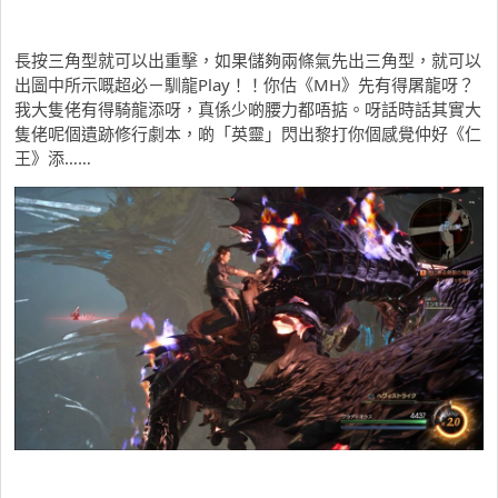
長按三角型就可以出重擊，如果儲夠兩條氣先出三角型，就可以
出圖中所示嘅超必－馴龍Play！！你估《MH》先有得屠龍呀？
我大隻佬有得騎龍添呀，真係少啲腰力都唔掂。呀話時話其實大
隻佬呢個遺跡修行劇本，啲「英靈」閃出黎打你個感覺仲好《仁
王》添……