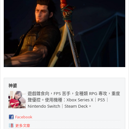
神婆
遊戲雜食向，FPS 苦手，全種類 RPG 專攻，重度
聲優控。使用機種：Xbox Series X｜PS5｜
Nintendo Switch｜Steam Deck。
Facebook
更多文章