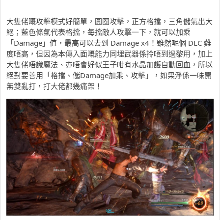
大隻佬嘅攻擊模式好簡單，圓圈攻擊，正方格擋，三角儲氣出大
絕；藍色條氣代表格擋，每擋敵人攻擊一下，就可以加乘
「Damage」值，最高可以去到 Damage x4！雖然呢個 DLC 難
度唔高，但因為本傳入面嘅能力同埋武器係拎唔到過黎用，加上
大隻佬唔識魔法、亦唔會好似王子咁有水晶加護自動回血，所以
絕對要善用「格擋、儲Damage加乘、攻擊」，如果淨係一味開
無雙亂打，打大佬都幾痛架！