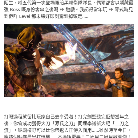
陌生，喺五代第一次登場嘅暗黑親衛隊隊長，偶爾都會以隱藏最
強 Boss 嘅身份客串之後嘅 FF 遊戲。我記得當年玩 FF 零式時見
到佢咩 Level 都未練好即刻驚到掉頭走……
打嘅過程就留比玩家自己去享受啦！打完劍聖聽完佢想當年之
後，你會成功獲得大刀「源氏之刀」同埋學識新大絕「二刀之
流」，呢兩樣野可以比你帶返去正傳入面用……雖然時至今日，
應該個個都晨早打爆機……不過唔緊要！二周目三周目歡迎你！