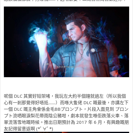
呢個 DLC 其實好短架啫，我玩左大約半個鐘就過左（所以我個
心有一剎那覺得好唔抵……）而喺大隻佬 DLC 嘅最後，亦講左下
一個 DLC 嘅主角會係金毛BBプロンプト，片段入面見到 プロン
プト流哂眼淚梨花帶雨陰公豬咁，劇本就發生喺佢跌落火車、落
單流落雪地嘅時候。推出日期預計為 2017 年 6 月，有興趣嘅朋
友記得留意返啊 (*ﾟ∀ﾟ*)