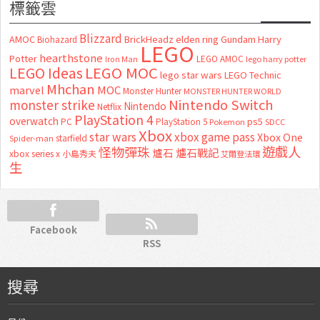
標籤雲
Blizzard
AMOC
BrickHeadz
elden ring
Gundam
Harry
Biohazard
LEGO
hearthstone
Potter
LEGO AMOC
lego harry potter
Iron Man
LEGO MOC
LEGO Ideas
lego star wars
LEGO Technic
Mhchan
marvel
MOC
Monster Hunter
MONSTER HUNTER WORLD
Nintendo Switch
monster strike
Nintendo
Netflix
PlayStation 4
overwatch
ps5
PC
PlayStation 5
Pokemon
SDCC
Xbox
star wars
xbox game pass
Xbox One
starfield
Spider-man
怪物彈珠
遊戲人
爐石
爐石戰記
xbox series x
小島秀夫
艾爾登法環
生
Facebook
RSS
搜尋