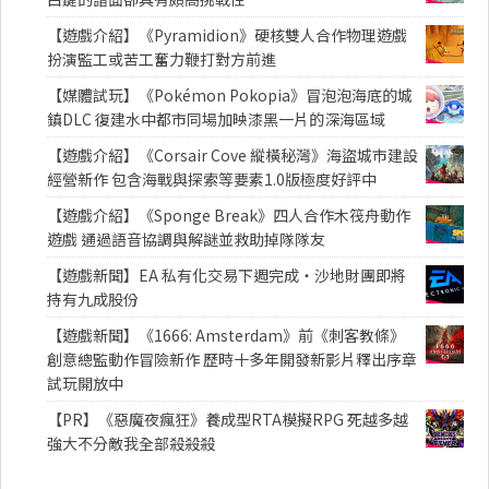
【遊戲介紹】《Pyramidion》硬核雙人合作物理遊戲
扮演監工或苦工奮力鞭打對方前進
【媒體試玩】《Pokémon Pokopia》冒泡泡海底的城
鎮DLC 復建水中都市同場加映漆黑一片的深海區域
【遊戲介紹】《Corsair Cove 縱橫秘灣》海盜城市建設
經營新作 包含海戰與探索等要素1.0版極度好評中
【遊戲介紹】《Sponge Break》四人合作木筏舟動作
遊戲 通過語音協調與解謎並救助掉隊隊友
【遊戲新聞】EA 私有化交易下週完成・沙地財團即將
持有九成股份
【遊戲新聞】《1666: Amsterdam》前《刺客教條》
創意總監動作冒險新作 歷時十多年開發新影片釋出序章
試玩開放中
【PR】《惡魔夜瘋狂》養成型RTA模擬RPG 死越多越
強大不分敵我全部殺殺殺