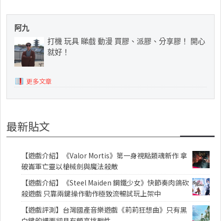
阿九
打機 玩具 睇戲 動漫 買膠、派膠、分享膠！ 開心
就好！
更多文章
最新貼文
【遊戲介紹】《Valor Mortis》第一身視點類魂新作 拿
破崙軍亡靈以槍械劍與魔法殺敵
【遊戲介紹】《Steel Maiden 鋼鐵少女》快節奏肉鴿砍
殺遊戲 只靠兩鍵操作動作極致流暢試玩上架中
【遊戲評測】台灣國產音樂遊戲《莉莉狂想曲》只有黑
白鍵的譜面卻具有頗高挑戰性