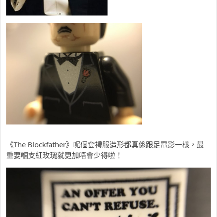
《The Blockfather》呢個套禮服造形都真係跟足電影一樣，最
重要嗰支紅玫瑰就更加唔會少得啦！