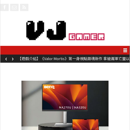
‹
›
【遊戲介紹】《Valor Mortis》第一身視點類魂新作 拿破崙軍亡靈以
槍械劍與魔法殺敵