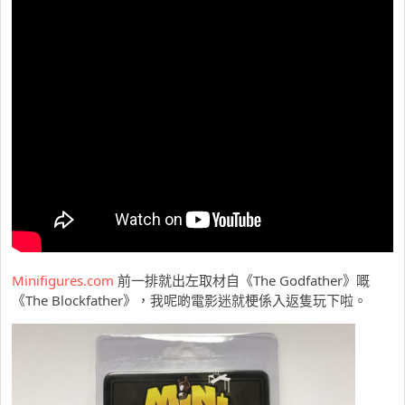
Minifigures.com
前一排就出左取材自《The Godfather》嘅
《The Blockfather》，我呢啲電影迷就梗係入返隻玩下啦。