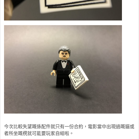
今次比較失望嘅係配件就只有一份合約，電影當中出現過嘅貓或
者所坐嘅櫈就可能要玩家自組啦。