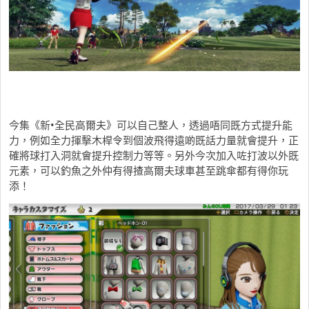
今集《新•全民高爾夫》可以自己整人，透過唔同既方式提升能
力，例如全力揮擊木桿令到個波飛得遠啲既話力量就會提升，正
確將球打入洞就會提升控制力等等。另外今次加入咗打波以外既
元素，可以釣魚之外仲有得揸高爾夫球車甚至跳傘都有得你玩
添！