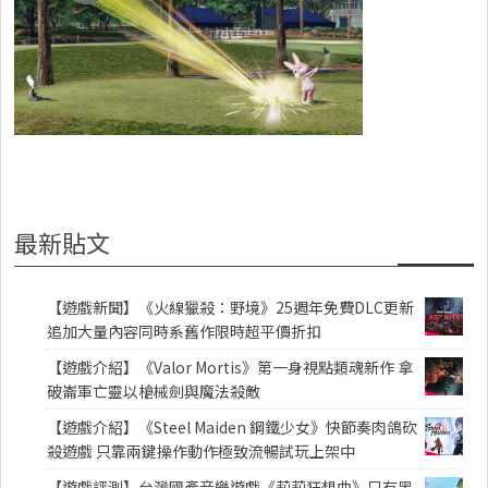
最新貼文
【遊戲新聞】《火線獵殺：野境》25週年免費DLC更新
追加大量內容同時系舊作限時超平價折扣
【遊戲介紹】《Valor Mortis》第一身視點類魂新作 拿
破崙軍亡靈以槍械劍與魔法殺敵
【遊戲介紹】《Steel Maiden 鋼鐵少女》快節奏肉鴿砍
殺遊戲 只靠兩鍵操作動作極致流暢試玩上架中
【遊戲評測】台灣國產音樂遊戲《莉莉狂想曲》只有黑