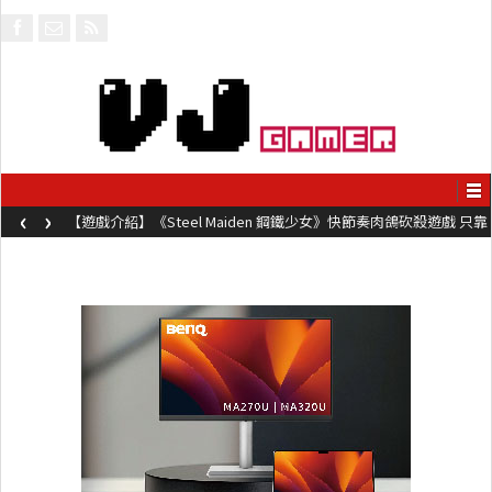
‹
›
【遊戲介紹】《Steel Maiden 鋼鐵少女》快節奏肉鴿砍殺遊戲 只靠
兩鍵操作動作極致流暢試玩上架中