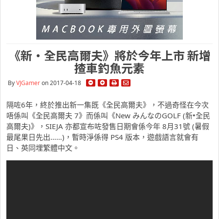
《新•全民高爾夫》將於今年上市 新增
揸車釣魚元素
By
VJGamer
on 2017-04-18
隔咗6年，終於推出新一集既《全民高爾夫》，不過奇怪在今次
唔係叫《全民高爾夫 7》而係叫《New みんなのGOLF (新•全民
高爾夫)》，SIEJA 亦都宣布咗發售日期會係今年 8月31號 (暑假
最尾果日先出……)，暫時淨係得 PS4 版本，遊戲語言就會有
日、英同埋繁體中文。