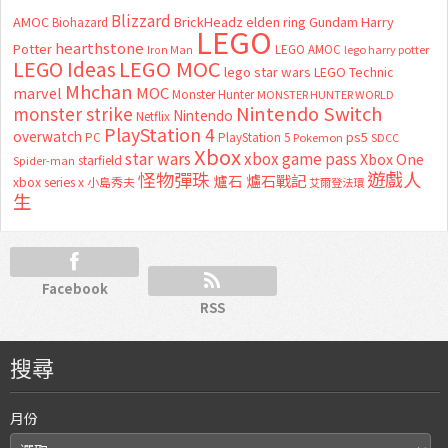
Blizzard
AMOC
BrickHeadz
elden ring
Gundam
Harry
Biohazard
LEGO
hearthstone
Potter
LEGO AMOC
lego harry potter
Iron Man
LEGO MOC
LEGO Ideas
lego star wars
LEGO Technic
Mhchan
marvel
MOC
Monster Hunter
MONSTER HUNTER WORLD
Nintendo Switch
monster strike
Nintendo
Netflix
PlayStation 4
overwatch
ps5
PC
PlayStation 5
Pokemon
SDCC
Xbox
star wars
xbox game pass
Xbox One
starfield
Spider-man
怪物彈珠
遊戲人
爐石
爐石戰記
xbox series x
小島秀夫
艾爾登法環
生
Facebook
RSS
搜尋
月份