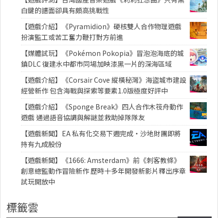
白鍵的譜面卻具有頗高挑戰性
【遊戲介紹】《Pyramidion》硬核雙人合作物理遊戲
扮演監工或苦工奮力鞭打對方前進
【媒體試玩】《Pokémon Pokopia》冒泡泡海底的城
鎮DLC 復建水中都市同場加映漆黑一片的深海區域
【遊戲介紹】《Corsair Cove 縱橫秘灣》海盜城市建設
經營新作 包含海戰與探索等要素1.0版極度好評中
【遊戲介紹】《Sponge Break》四人合作木筏舟動作
遊戲 通過語音協調與解謎並救助掉隊隊友
【遊戲新聞】EA 私有化交易下週完成・沙地財團即將
持有九成股份
【遊戲新聞】《1666: Amsterdam》前《刺客教條》
創意總監動作冒險新作 歷時十多年開發新影片釋出序章
試玩開放中
標籤雲