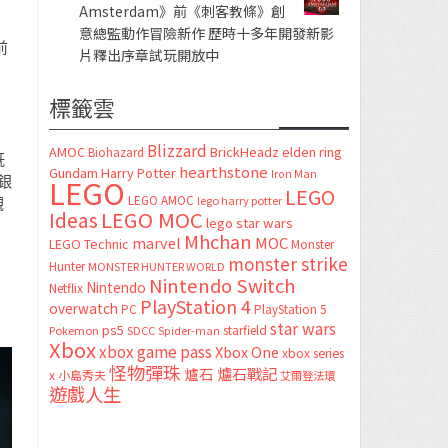
Amsterdam》前《刺客教條》創
意總監動作冒險新作 歷時十多年開發新影
前
片釋出序章試玩開放中
標籤雲
Blizzard
AMOC
BrickHeadz
elden ring
Biohazard
既
hearthstone
Gundam
Harry Potter
Iron Man
LEGO
銀
LEGO
LEGO AMOC
lego harry potter
觀
LEGO MOC
Ideas
lego star wars
Mhchan
marvel
MOC
LEGO Technic
Monster
monster strike
Hunter
MONSTER HUNTER WORLD
Nintendo Switch
Nintendo
Netflix
PlayStation 4
overwatch
PC
PlayStation 5
star wars
ps5
starfield
Pokemon
SDCC
Spider-man
Xbox
xbox game pass
Xbox One
xbox series
怪物彈珠
爐石
爐石戰記
x
小島秀夫
艾爾登法環
遊戲人生