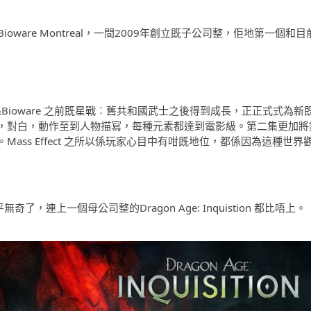
ioware Montreal，一間2009年創立既子公司整，佢地第一個和目
既，係Bioware 之前既星戰︰舊共和國武士之後得到成長，正正式式為新
，對白，動作至到人物描寫，每種元素都達到電影級。第二集更加將
ss Effect 之所以係玩家心目中有咁既地位，都係因為這種世界
了，連上一個母公司整的Dragon Age: Inquistion 都比唔上。