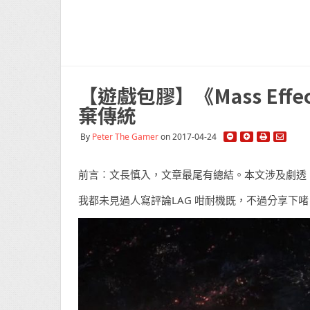
【遊戲包膠】《Mass Effec
棄傳統
By
Peter The Gamer
on 2017-04-24
前言︰文長慎入，文章最尾有總結。本文涉及劇透
我都未見過人寫評論LAG 咁耐機既，不過分享下