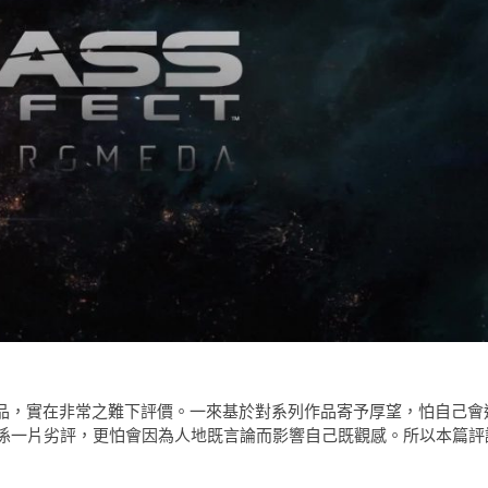
於呢一部作品，實在非常之難下評價。一來基於對系列作品寄予厚望，怕自己會
係一片劣評，更怕會因為人地既言論而影響自己既觀感。所以本篇評