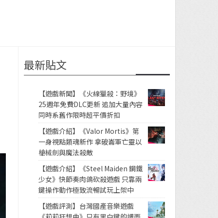
最新貼文
【遊戲新聞】《火線獵殺：野境》
25週年免費DLC更新 追加大量內容
同時系舊作限時超平價折扣
【遊戲介紹】《Valor Mortis》第
一身視點類魂新作 拿破崙軍亡靈以
槍械劍與魔法殺敵
【遊戲介紹】《Steel Maiden 鋼鐵
少女》快節奏肉鴿砍殺遊戲 只靠兩
鍵操作動作極致流暢試玩上架中
【遊戲評測】台灣國產音樂遊戲
《莉莉狂想曲》只有黑白鍵的譜面