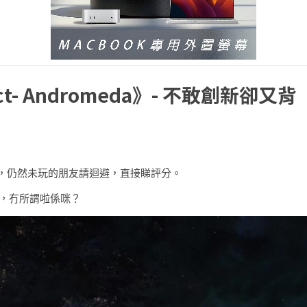
t- Andromeda》- 不敢創新卻又背
，仍然未玩的朋友請迴避，直接睇評分。
啫，冇所謂啦係咪？