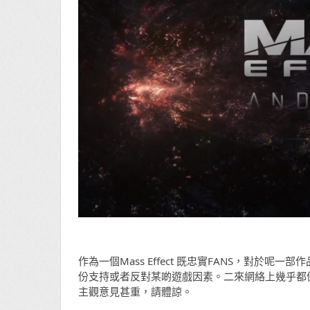
作為一個Mass Effect 既忠實FANS，對
份支持或者反對某啲遊戲因素。二來網絡上幾乎都
主觀意見甚重，請體諒。