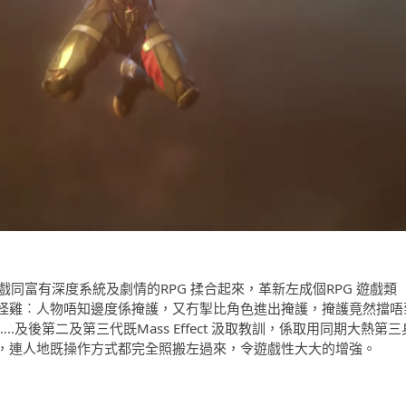
身射擊遊戲同富有深度系統及劇情的RPG 揉合起來，革新左成個RPG 遊戲類
怪雞︰人物唔知邊度係掩護，又冇掣比角色進出掩護，掩護竟然擋唔
及後第二及第三代既Mass Effect 汲取教訓，係取用同期大熱第三
ine 引擎同時，連人地既操作方式都完全照搬左過來，令遊戲性大大的增強。