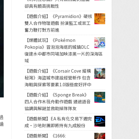
卻具有頗高挑戰性
【遊戲介紹】《Pyramidion》硬核
雙人合作物理遊戲 扮演監工或苦工
奮力鞭打對方前進
【媒體試玩】《Pokémon
Pokopia》冒泡泡海底的城鎮DLC
復建水中都市同場加映漆黑一片的深海區
域
【遊戲介紹】《Corsair Cove 縱橫
秘灣》海盜城市建設經營新作 包含
海戰與探索等要素1.0版極度好評中
【遊戲介紹】《Sponge Break》
四人合作木筏舟動作遊戲 通過語音
協調與解謎並救助掉隊隊友
過
【遊戲新聞】EA 私有化交易下週完
論
成・沙地財團即將持有九成股份
【遊戲新聞】《1666: