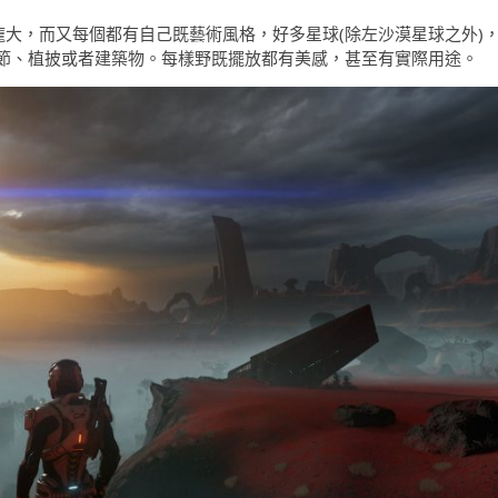
為龐大，而又每個都有自己既藝術風格，好多星球(除左沙漠星球之外)
節、植披或者建築物。每樣野既擺放都有美感，甚至有實際用途。