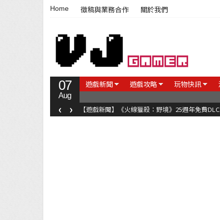
Home
徵稿與業務合作
關於我們
07
遊戲新聞
遊戲攻略
玩物快訊
Aug
‹
›
【遊戲新聞】《火線獵殺：野境》25週年免費DL