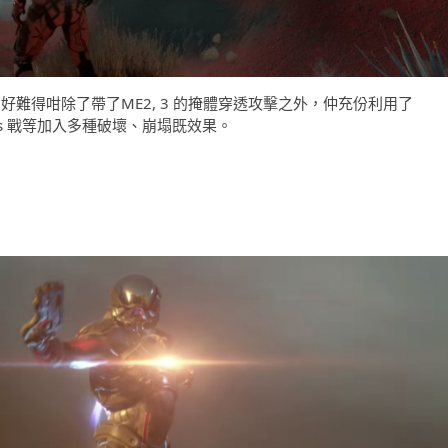
ngine 所寫，好難得咁除了帶了ME2, 3 的掩體穿透攻擊之外，仲充份利用了
oss 戰等加入多種破壞、崩塌既效果。