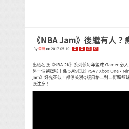
《NBA Jam》後繼有人？瘋
By
森麻
on 2017-05-10
出晒名既《NBA 2K》系列係每年籃球 Game
另一個選擇啦！係 5月9日於 PS4 / Xbox One / Ni
Jam》好鬼死似，都係美漫Q版風格二對二街頭
既注意！