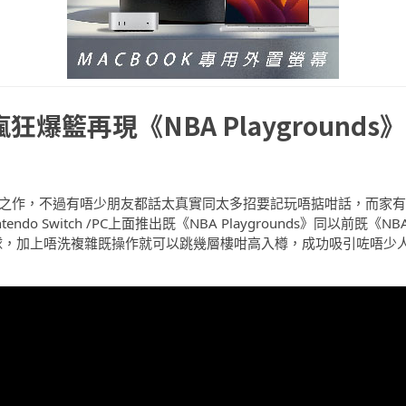
狂爆籃再現《NBA Playgrounds》
r 必入之作，不過有唔少朋友都話太真實同太多招要記玩唔掂咁話，而家有
ntendo Switch /PC上面推出既《NBA Playgrounds》同以前既《NB
籃球，加上唔洗複雜既操作就可以跳幾層樓咁高入樽，成功吸引咗唔少