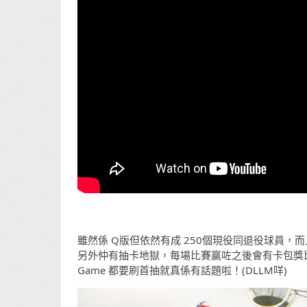
雖然係 Q版但依然有成 250個現役同退役球員，
另外仲有抽卡地獄，每場比賽贏咗之後會有卡包獎比你，暫時
Game 都要刷首抽就真係有話題啦！(DLLM咩)