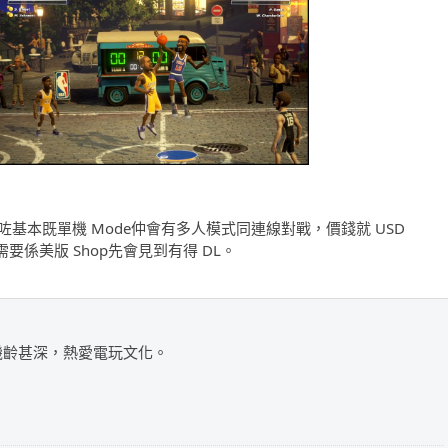
rounds》除咗基本既單機 Mode仲會有多人模式同連線對戰，價錢就 USD
需要係美版 Shop先會見到有得 DL。
，機齡甚深，熱愛電玩文化。