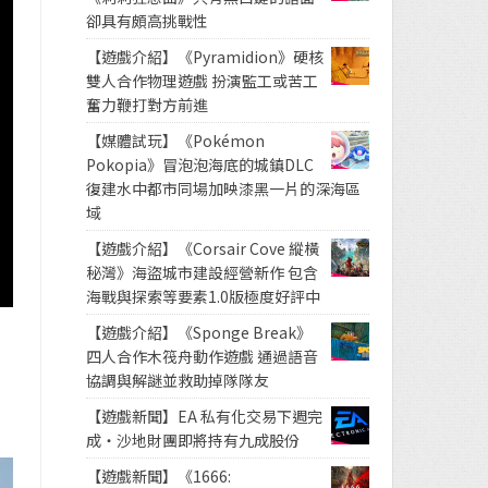
卻具有頗高挑戰性
【遊戲介紹】《Pyramidion》硬核
雙人合作物理遊戲 扮演監工或苦工
奮力鞭打對方前進
【媒體試玩】《Pokémon
Pokopia》冒泡泡海底的城鎮DLC
復建水中都市同場加映漆黑一片的深海區
域
【遊戲介紹】《Corsair Cove 縱橫
秘灣》海盜城市建設經營新作 包含
海戰與探索等要素1.0版極度好評中
【遊戲介紹】《Sponge Break》
四人合作木筏舟動作遊戲 通過語音
協調與解謎並救助掉隊隊友
。
【遊戲新聞】EA 私有化交易下週完
成・沙地財團即將持有九成股份
【遊戲新聞】《1666: