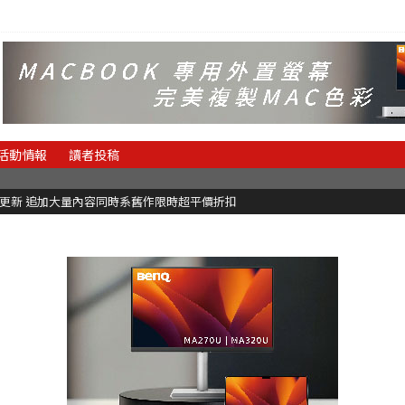
活動情報
讀者投稿
C更新 追加大量內容同時系舊作限時超平價折扣