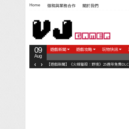
Home
徵稿與業務合作
關於我們
09
遊戲新聞
遊戲攻略
玩物快訊
Aug
‹
›
【遊戲新聞】《火線獵殺：野境》25週年免費DL