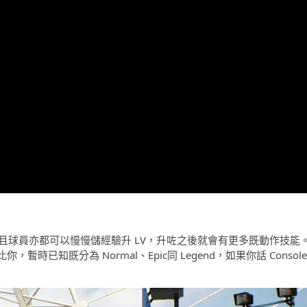
而且球員亦都可以慢慢儲經驗升 LV，升咗之後就會有更多既動作技能
已知既分為 Normal、Epic同 Legend，如果你話 Console