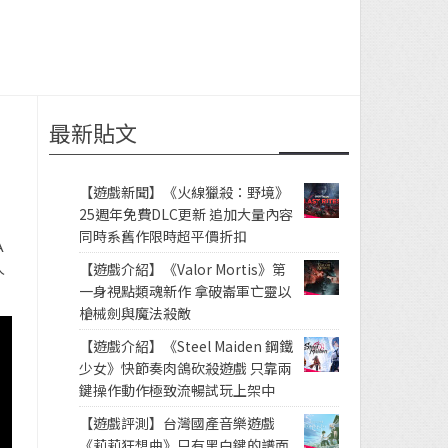
最新貼文
【遊戲新聞】《火線獵殺：野境》
25週年免費DLC更新 追加大量內容
同時系舊作限時超平價折扣
A
人
【遊戲介紹】《Valor Mortis》第
一身視點類魂新作 拿破崙軍亡靈以
槍械劍與魔法殺敵
【遊戲介紹】《Steel Maiden 鋼鐵
少女》快節奏肉鴿砍殺遊戲 只靠兩
鍵操作動作極致流暢試玩上架中
【遊戲評測】台灣國產音樂遊戲
《莉莉狂想曲》只有黑白鍵的譜面