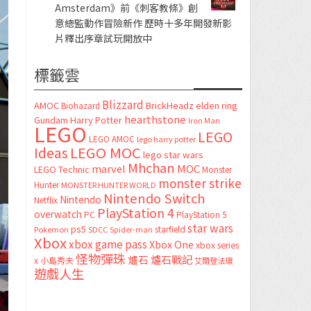
Amsterdam》前《刺客教條》創
意總監動作冒險新作 歷時十多年開發新影
片釋出序章試玩開放中
標籤雲
Blizzard
AMOC
BrickHeadz
elden ring
Biohazard
hearthstone
Gundam
Harry Potter
Iron Man
LEGO
LEGO
LEGO AMOC
lego harry potter
LEGO MOC
Ideas
lego star wars
Mhchan
marvel
MOC
LEGO Technic
Monster
monster strike
Hunter
MONSTER HUNTER WORLD
Nintendo Switch
Nintendo
Netflix
PlayStation 4
overwatch
PC
PlayStation 5
star wars
ps5
starfield
Pokemon
SDCC
Spider-man
Xbox
xbox game pass
Xbox One
xbox series
怪物彈珠
爐石
爐石戰記
x
小島秀夫
艾爾登法環
遊戲人生