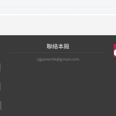
聯絡本殿
vjgamerhk@gmail.com