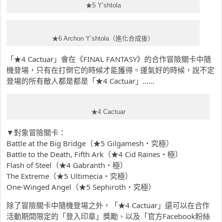
★5 Y’shtola
★6 Archon Y’shtola（進化合成後）
「★4 Cactuar」會在《FINAL FANTASY》的合作冒險關卡中隨
機登場，只有在打倒它的時候才能獲得。運氣好的時候，說不定
登場的所有敵人都是都是「★4 Cactuar」……
★4 Cactuar
▼對象冒險關卡：
Battle at the Big Bridge（★5 Gilgamesh・究極）
Battle to the Death, Fifth Ark（★4 Cid Raines・極）
Flash of Steel（★4 Gabranth・極）
The Extreme（★5 Ultimecia・究極）
One-Winged Angel（★5 Sephiroth・究極）
除了冒險關卡中隨機登場之外，「★4 Cactuar」還可以在合作
活動期間限定的「登入印章」獎勵、以及「官方Facebook粉絲