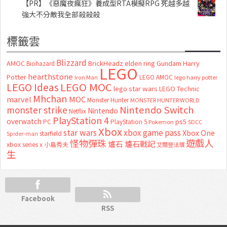
【PR】《惡魔夜瘋狂》養成型RTA模擬RPG 死越多越
強大不分敵我全部殺殺殺
標籤雲
Blizzard
AMOC
BrickHeadz
elden ring
Gundam
Harry
Biohazard
LEGO
hearthstone
Potter
LEGO AMOC
lego harry potter
Iron Man
LEGO MOC
LEGO Ideas
lego star wars
LEGO Technic
Mhchan
marvel
MOC
Monster Hunter
MONSTER HUNTER WORLD
Nintendo Switch
monster strike
Nintendo
Netflix
PlayStation 4
overwatch
ps5
PC
PlayStation 5
Pokemon
SDCC
Xbox
star wars
xbox game pass
Xbox One
starfield
Spider-man
怪物彈珠
遊戲人
爐石
爐石戰記
xbox series x
小島秀夫
艾爾登法環
生
Facebook
RSS