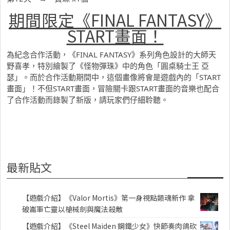
期間限定《FINAL FANTASY》
START畫面！
為紀念合作活動，《FINAL FANTASY》系列角色設計的大師天
野喜孝，特別繪製了《怪物彈珠》中的角色「圓桌騎士王 亞
瑟」。而於合作活動期間中，這個畫像將會是遊戲內的「START
畫面」！不但START畫面，冒險關卡跟START畫面的音樂也配合
了合作活動而錄製了新版，請玩家們仔細聆聽。
最新貼文
【遊戲介紹】《Valor Mortis》第一身視點類魂新作 拿
破崙軍亡靈以槍械劍與魔法殺敵
【遊戲介紹】《Steel Maiden 鋼鐵少女》快節奏肉鴿砍