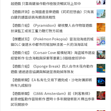
殺遊戲 只靠兩鍵操作動作極致流暢試玩上架中
【遊戲評測】台灣國產音樂遊戲《莉莉狂想曲》只有黑
白鍵的譜面卻具有頗高挑戰性
【遊戲介紹】《Pyramidion》硬核雙人合作物理遊戲
扮演監工或苦工奮力鞭打對方前進
【媒體試玩】《Pokémon Pokopia》冒泡泡海底的城
鎮DLC 復建水中都市同場加映漆黑一片的深海區域
【遊戲介紹】《Corsair Cove 縱橫秘灣》海盜城市建設
經營新作 包含海戰與探索等要素1.0版極度好評中
【遊戲介紹】《Sponge Break》四人合作木筏舟動作
遊戲 通過語音協調與解謎並救助掉隊隊友
【遊戲新聞】EA 私有化交易下週完成・沙地財團即將
持有九成股份
【遊戲新聞】《1666: Amsterdam》前《刺客教條》
創意總監動作冒險新作 歷時十多年開發新影片釋出序章
試玩開放中