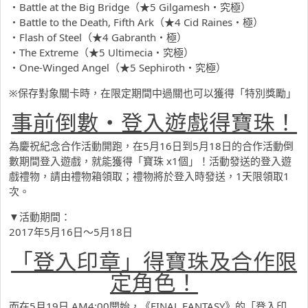
・Battle at the Big Bridge（★5 Gilgamesh・究極）
・Battle to the Death, Fifth Ark（★4 Cid Raines・極）
・Flash of Steel（★4 Gabranth・極）
・The Extreme（★5 Ultimecia・究極）
・One-Winged Angel（★5 Sephiroth・究極）
※保存對象關卡時，在限定期間中過關也可以獲得「特別獎勵」
事前倒數・登入遊戲得寶珠！
為慶祝紀念合作活動開跑，在5月16日到5月18日的合作活動倒
數期間登入遊戲，就能獲得「寶珠 x1個」！活動發送的登入遊
戲禮物，請由禮物箱領取；禮物將於登入時發送，1天限領取1
次。
▼活動期間：
2017年5月16日～5月18日
「登入印章」得寶珠及合作限
定角色！
而在5月19日 AM4:00開始，《FINAL FANTASY》的「登入印