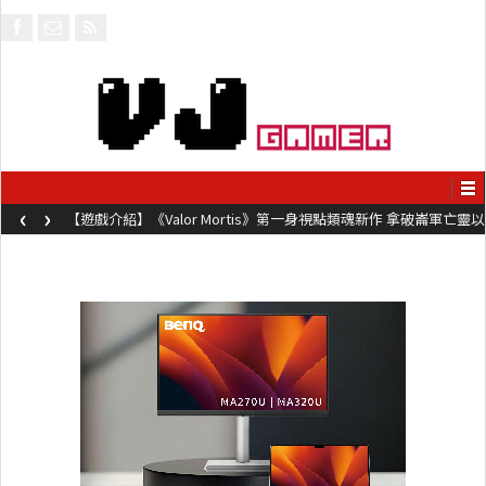
‹
›
【遊戲介紹】《Valor Mortis》第一身視點類魂新作 拿破崙軍亡靈以
槍械劍與魔法殺敵