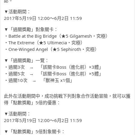
認。
▼活動期間：
2017年5月19日 12:00～6月2日 11:59
▼「過關獎勵」對象關卡：
・Battle at the Big Bridge（★5 Gilgamesh・究極）
・The Extreme（★5 Ultimecia・究極）
・One-Winged Angel（★5 Sephiroth・究極）
▼「過關獎勵」一覽：
・過關3次 → 「該關卡Boss（進化前）×3體」
・過關5次 → 「該關卡Boss（進化前）×5體」
・過關10次 → 「獸神玉 x1個」
此外在活動期間中，成功挑戰下列對象合作活動冒險，就可以獲
得「點數獎勵」5倍的優惠：
▼活動期間：
2017年5月19日 12:00～6月2日 11:59
▼「點數獎勵」5倍對象關卡：