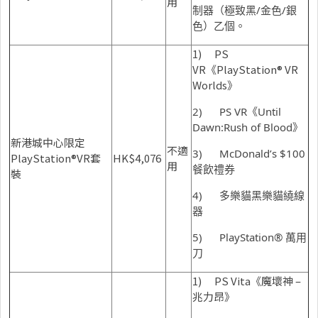
用
制器（極致黑/金色/銀
色）乙個。
1) PS
VR《PlayStation® VR
Worlds》
2) PS VR《Until
Dawn:Rush of Blood》
新港城中心限定
不適
3) McDonald’s $100
PlayStation®VR套
HK$4,076
用
餐飲禮券
裝
4) 多樂貓黑樂貓繞線
器
5) PlayStation® 萬用
刀
1) PS Vita《魔壞神 –
兆力昂》