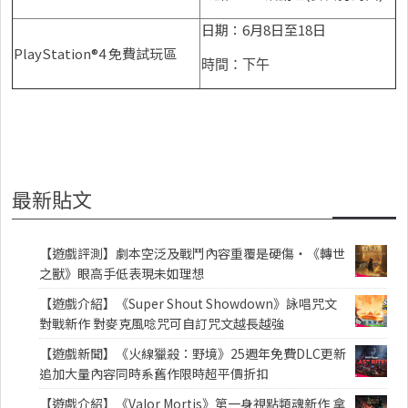
日期：6月8日至18日
PlayStation®4 免費試玩區
時間：下午
最新貼文
【遊戲評測】劇本空泛及戰鬥內容重覆是硬傷・《轉世
之獸》眼高手低表現未如理想
【遊戲介紹】《Super Shout Showdown》詠唱咒文
對戰新作 對麥克風唸咒可自訂咒文越長越強
【遊戲新聞】《火線獵殺：野境》25週年免費DLC更新
追加大量內容同時系舊作限時超平價折扣
【遊戲介紹】《Valor Mortis》第一身視點類魂新作 拿