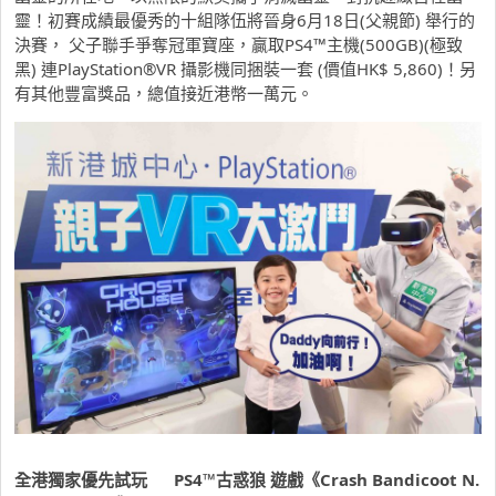
靈！初賽成績最優秀的十組隊伍將晉身6月18日(父親節) 舉行的
決賽， 父子聯手爭奪冠軍寶座，贏取PS4™主機(500GB)(極致
黑) 連PlayStation®VR 攝影機同捆裝一套 (價值HK$ 5,860)！另
有其他豐富獎品，總值接近港幣一萬元。
全港獨家優先試玩
PS4™
古惑狼
遊戲《
Crash Bandicoot N.