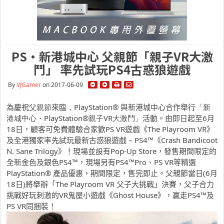
PS・新港城中心 父親節「親子VR大激
鬥」 率先試玩PS4古惑狼遊戲
By
VJGamer
on 2017-06-09
為慶祝
父親節
來臨
，
PlaySta
tion®
與新港城中心合作舉行
「新
港城中心・
PlayStation®
親
子
VR
大激鬥」
活動。由即日起至
6
月
18
日，
顧客可免費體驗合家歡
PS VR
遊戲《
The Playroom VR
》
及全港獨家率先試玩最新古惑狼遊戲
– PS4™
《
Crash Bandicoot
N. Sane Trilogy
》！現場並設有
Pop-Up Store
，發售期間限定的
全新金色及銀色
PS4™
，現場另有
P
S4™Pro
、
PS VR
等精選
PlayStation®
產品優惠，期間限定，售完即止。父親節當日
(6
月
18
日
)
將舉辦
「
The Playroom VR
父子大挑戰」決賽，父子合力
挑戰好玩刺激的
VR
鬼屋小遊戲《
Gh
ost House
》，贏走
PS4™
及
PS VR
同捆裝！