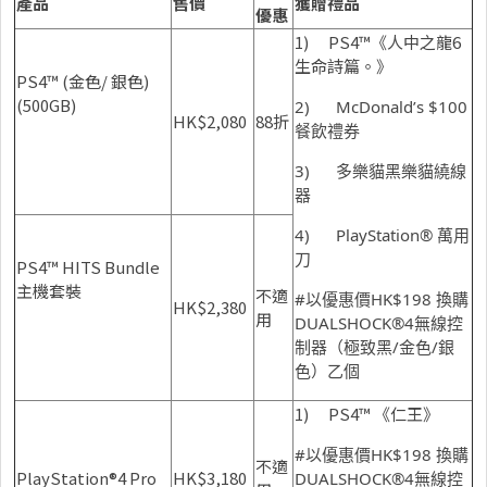
產
品
售價
獲贈禮品
優惠
1) PS4™《人中之龍6
生命詩篇。》
PS4™ (金色/ 銀色)
(500GB)
2) McDonald’s $100
HK$2,080
88折
餐飲禮券
3) 多樂貓黑樂貓繞線
器
4) PlayStation® 萬用
刀
PS4™ HITS Bundle
主機套裝
不適
#以優惠價HK$198 換購
HK$2,380
用
DUALSHOCK®4無線控
制器（極致黑/金色/銀
色）乙個
1) PS4™ 《仁王》
#以優惠價HK$198 換購
不適
PlayStation®4 Pro
HK$3,180
DUALSHOCK®4無線控