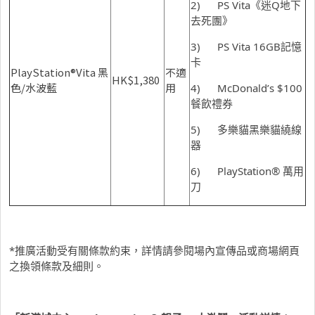
2) PS Vita《迷Q地下
去死團》
3) PS Vita 16GB記憶
卡
PlayStation®Vita 黑
不適
HK$1,380
色/水波藍
用
4) McDonald’s $100
餐飲禮券
5) 多樂貓黑樂貓繞線
器
6) PlayStation® 萬用
刀
*推廣活動受有關條款約束，詳情請參閱場內宣傳品或商場網頁
之換領條款及細則。