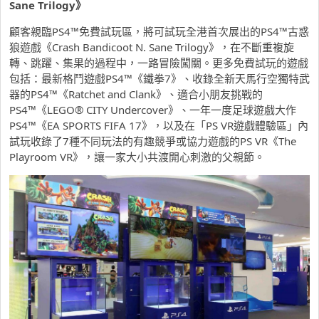
Sane Trilogy
》
顧客親臨PS4™免費試玩區，將可試玩全港首次展出的PS4™古惑
狼遊戲《Crash Bandicoot N. Sane Trilogy》，在不斷重複旋
轉、跳躍、集果的過程中，一路冒險闖關。更多免費試玩的遊戲
包括：最新格鬥遊戲PS4™《鐵拳7》、收錄全新天馬行空獨特武
器的PS4™《Ratchet and Clank》、適合小朋友挑戰的
PS4™《LEGO® CITY Undercover》、一年一度足球遊戲大作
PS4™《EA SPORTS FIFA 17》，以及在「PS VR遊戲體驗區」內
試玩收錄了7種不同玩法的有趣競爭或協力遊戲的PS VR《The
Playroom VR》，讓一家大小共渡開心刺激的父親節。