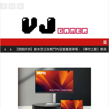
‹
›
【遊戲評測】劇本空泛及戰鬥內容重覆是硬傷・《轉世之獸》眼高
手低表現未如理想