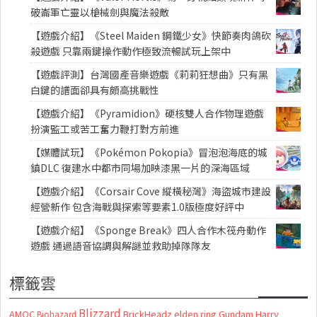
破崙軍亡靈以槍械劍與魔法殺敵
【遊戲介紹】《Steel Maiden 鋼鐵少女》快節奏肉鴿砍
殺遊戲 只靠兩鍵操作動作極致流暢試玩上架中
【遊戲評測】台灣國產音樂遊戲《莉莉狂想曲》只有黑
白鍵的譜面卻具有頗高挑戰性
【遊戲介紹】《Pyramidion》硬核雙人合作物理遊戲
扮演監工或苦工奮力鞭打對方前進
【媒體試玩】《Pokémon Pokopia》冒泡泡海底的城
鎮DLC 復建水中都市同場加映漆黑一片的深海區域
【遊戲介紹】《Corsair Cove 縱橫秘灣》海盜城市建設
經營新作 包含海戰與探索等要素1.0版極度好評中
【遊戲介紹】《Sponge Break》四人合作木筏舟動作
遊戲 通過語音協調與解謎並救助掉隊隊友
標籤雲
Blizzard
AMOC
BrickHeadz
elden ring
Gundam
Harry
Biohazard