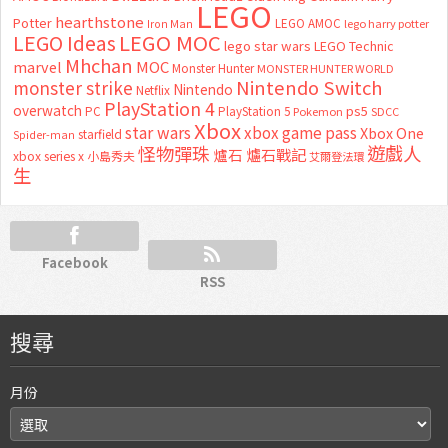
LEGO
hearthstone
Potter
LEGO AMOC
lego harry potter
Iron Man
LEGO MOC
LEGO Ideas
lego star wars
LEGO Technic
Mhchan
marvel
MOC
Monster Hunter
MONSTER HUNTER WORLD
Nintendo Switch
monster strike
Nintendo
Netflix
PlayStation 4
overwatch
ps5
PC
PlayStation 5
Pokemon
SDCC
Xbox
star wars
xbox game pass
Xbox One
starfield
Spider-man
怪物彈珠
遊戲人
爐石
爐石戰記
xbox series x
小島秀夫
艾爾登法環
生
Facebook
RSS
搜尋
月份