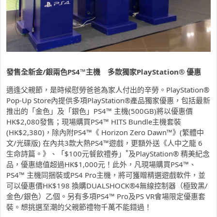
發售全新金
/
銀兩色
PS4™
主機 多款獨家
PlayStation®
優惠
適逢父親節，是時候慰勞爸爸為家人付出的辛勞。PlayStation®
Pop-Up Store內提供多項PlayStation®產品獨家優惠，包括最新
推出的「金色」及「銀色」PS4™ 主機(500GB)將以優惠價
HK$2,080發售；現場購買PS4™ HITS Bundle主機套裝
(HK$2,380)，除內附PS4™《 Horizon Zero Dawn™》(繁體中
文/光碟版) 在內共3款大熱PS4™遊戲，更額外送《人中之龍 6
*
生命詩篇。》、「$100元餐飲禮券」
及PlayStation® 精美紀念
品，優惠總值超過HK$1,000元！此外，凡現場購買PS4™、
PS4™ 主機同捆裝或PS4 Pro主機，將可獲贈精選遊戲軟件，並
可以優惠價HK$198 換購DUALSHOCK®4無線控制器（極致黑/
金色/銀色）乙個。另有多項PS4™ Pro及PS VR會場限定優惠套
裝。想挑選至潮的父親節禮物千萬不能錯過！