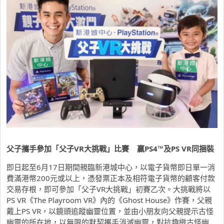
父子攜手參加「父子
VR
大挑戰」比賽
贏
PS4™
及
PS VR
同捆裝
即日起至6月17日期間親臨新港城中心，以電子貨幣即日單一消
費滿港幣200元或以上，憑發票正本及相符電子貨幣的顧客付款
交易存根，即可參加「父子VR大挑戰」初賽乙次。大挑戰將以
PS VR《The Playroom VR》內的《Ghost House》作賽，父親
戴上PS VR，以鏡頭追蹤幽靈位置，並由小朋友向父親提示古怪
幽靈的所在地，以無限的默契攜手消滅幽靈，對抗趣緻古怪幽