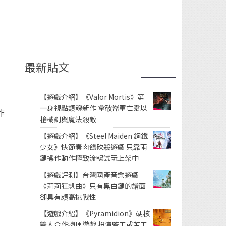
最新貼文
【遊戲介紹】《Valor Mortis》第
一身視點類魂新作 拿破崙軍亡靈以
作
槍械劍與魔法殺敵
【遊戲介紹】《Steel Maiden 鋼鐵
少女》快節奏肉鴿砍殺遊戲 只靠兩
鍵操作動作極致流暢試玩上架中
【遊戲評測】台灣國產音樂遊戲
《莉莉狂想曲》只有黑白鍵的譜面
卻具有頗高挑戰性
【遊戲介紹】《Pyramidion》硬核
雙人合作物理遊戲 扮演監工或苦工