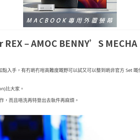
REX – AMOC BENNY’S MECHA
知點入手，有冇啲冇咁高難度嘅野可以試又可以整到啲非官方 Set 嘅
tion)比大家。
嘅創作，而且唔洗再特登出去執件再麻煩。