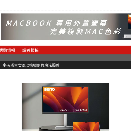
活動情報
讀者投稿
魂新作 拿破崙軍亡靈以槍械劍與魔法殺敵