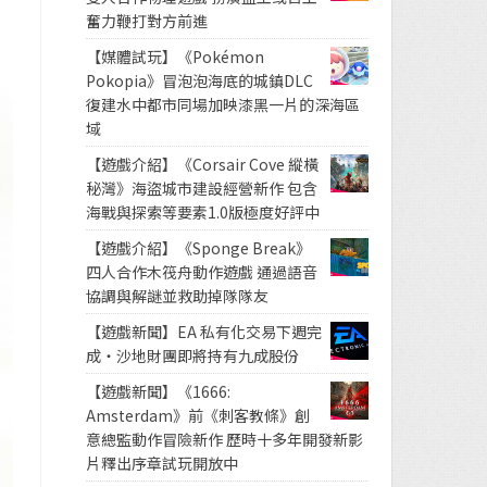
奮力鞭打對方前進
【媒體試玩】《Pokémon
Pokopia》冒泡泡海底的城鎮DLC
復建水中都市同場加映漆黑一片的深海區
域
【遊戲介紹】《Corsair Cove 縱橫
秘灣》海盜城市建設經營新作 包含
海戰與探索等要素1.0版極度好評中
【遊戲介紹】《Sponge Break》
四人合作木筏舟動作遊戲 通過語音
協調與解謎並救助掉隊隊友
【遊戲新聞】EA 私有化交易下週完
成・沙地財團即將持有九成股份
【遊戲新聞】《1666:
Amsterdam》前《刺客教條》創
意總監動作冒險新作 歷時十多年開發新影
片釋出序章試玩開放中