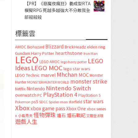
【PR】《惡魔夜瘋狂》養成型RTA
模擬RPG 死越多越強大不分敵我全
l
部殺殺殺
標籤雲
Blizzard
AMOC
BrickHeadz
elden ring
Biohazard
hearthstone
Gundam
Harry Potter
Iron Man
LEGO
LEGO
LEGO AMOC
lego harry potter
LEGO MOC
Ideas
lego star wars
Mhchan
marvel
MOC
LEGO Technic
Monster
monster strike
Hunter
MONSTER HUNTER WORLD
Nintendo Switch
Nintendo
Netflix
PlayStation 4
overwatch
PC
PlayStation 5
star wars
ps5
starfield
Pokemon
SDCC
Spider-man
Xbox
xbox game pass
Xbox One
xbox series
怪物彈珠
爐石
爐石戰記
x
小島秀夫
艾爾登法環
遊戲人生