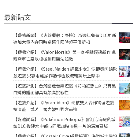
最新貼文
【遊戲新聞】《火線獵殺：野境》25週年免費DLC更新
追加大量內容同時系舊作限時超平價折扣
【遊戲介紹】《Valor Mortis》第一身視點類魂新作 拿
破崙軍亡靈以槍械劍與魔法殺敵
【遊戲介紹】《Steel Maiden 鋼鐵少女》快節奏肉鴿砍
殺遊戲 只靠兩鍵操作動作極致流暢試玩上架中
【遊戲評測】台灣國產音樂遊戲《莉莉狂想曲》只有黑
白鍵的譜面卻具有頗高挑戰性
【遊戲介紹】《Pyramidion》硬核雙人合作物理遊戲
扮演監工或苦工奮力鞭打對方前進
【媒體試玩】《Pokémon Pokopia》冒泡泡海底的城
鎮DLC 復建水中都市同場加映漆黑一片的深海區域
【遊戲介紹】《Corsair Cove 縱橫秘灣》海盜城市建設