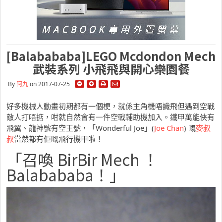
[Balabababa]LEGO Mcdondon Mech
武裝系列 小飛飛與開心樂園餐
By
阿九
on 2017-07-25
好多機械人動畫初期都有一個梗，就係主角機唔識飛但遇到空戰
敵人打唔掂，咁就自然會有一件空戰輔助機加入。鐵甲萬能俠有
飛翼、龍神號有空王號，「Wonderful Joe」(
Joe Chan
) 嘅
麥叔
叔
當然都有佢嘅飛行機甲啦！
「召喚 BirBir Mech ！
Balabababa！」