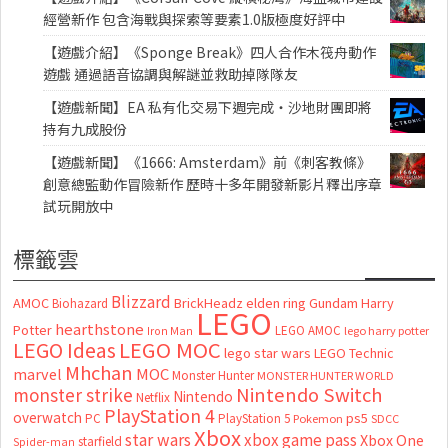
經營新作 包含海戰與探索等要素1.0版極度好評中
【遊戲介紹】《Sponge Break》四人合作木筏舟動作
遊戲 通過語音協調與解謎並救助掉隊隊友
【遊戲新聞】EA 私有化交易下週完成・沙地財團即將
持有九成股份
【遊戲新聞】《1666: Amsterdam》前《刺客教條》
創意總監動作冒險新作 歷時十多年開發新影片釋出序章
試玩開放中
標籤雲
Blizzard
AMOC
BrickHeadz
elden ring
Gundam
Harry
Biohazard
LEGO
hearthstone
Potter
LEGO AMOC
lego harry potter
Iron Man
LEGO MOC
LEGO Ideas
lego star wars
LEGO Technic
Mhchan
marvel
MOC
Monster Hunter
MONSTER HUNTER WORLD
Nintendo Switch
monster strike
Nintendo
Netflix
PlayStation 4
overwatch
ps5
PC
PlayStation 5
Pokemon
SDCC
Xbox
star wars
xbox game pass
Xbox One
starfield
Spider-man