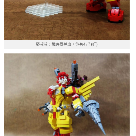
麥叔叔：我有得補血，你有冇？(奸)