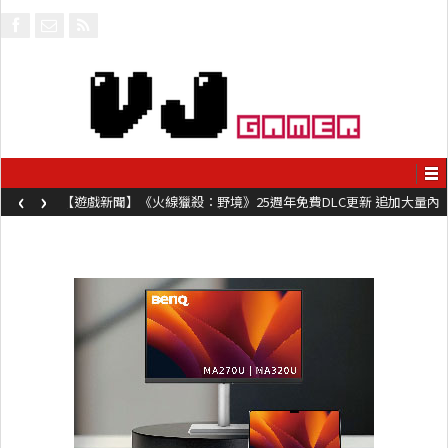
‹
›
【遊戲新聞】《火線獵殺：野境》25週年免費DLC更新 追加大量內
容同時系舊作限時超平價折扣