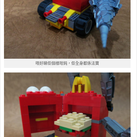
唔好睇佢個樣咁鈍，佢全身都係法寶