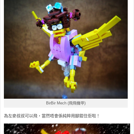
BirBir Mech (飛飛機甲)
為左麥叔叔可以飛，當然唔會係純粹用腳鉗住佢啦！