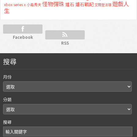
怪物彈珠
遊戲人
爐石
爐石戰記
xbox series x
小島秀夫
艾爾登法環
生
Facebook
RSS
搜尋
月份
分類
搜尋