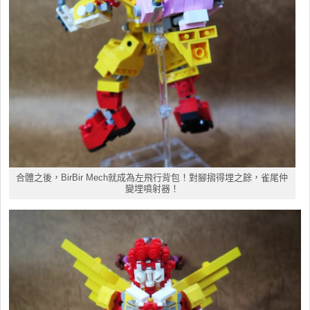
合體之後，BirBir Mech就成為左飛行背包！對腳摺得埋之餘，雀尾仲
變埋噴射器！