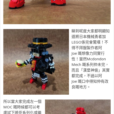
睇到呢度大家都明顯知
道將日本機械勇者加
LEGO係完會驚嘆！不
得不拜服製作者阿
Joe 嘅想像力同實行
性！當然Mcdondon
Mech 嘅系列仲未完，
而且「漢堡神偷」其實
都完成，不過以阿
Joe 嘅口中得知仲有改
良嘅地方。
所以當大家完成左一個
MOC 嘅時候都可以考
慮試下將佢系列化或繼