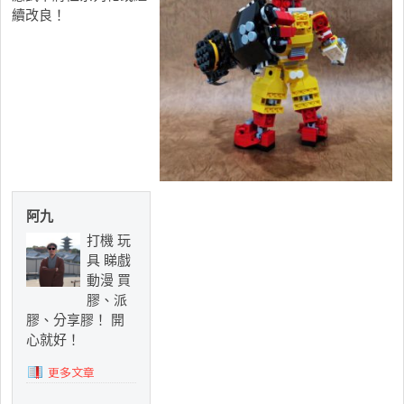
續改良！
阿九
打機 玩
具 睇戲
動漫 買
膠、派
膠、分享膠！ 開
心就好！
更多文章