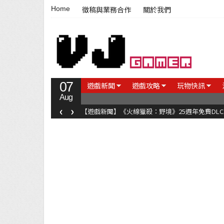
Home
徵稿與業務合作
關於我們
07
遊戲新聞
遊戲攻略
玩物快訊
Aug
‹
›
【遊戲新聞】《火線獵殺：野境》25週年免費DL