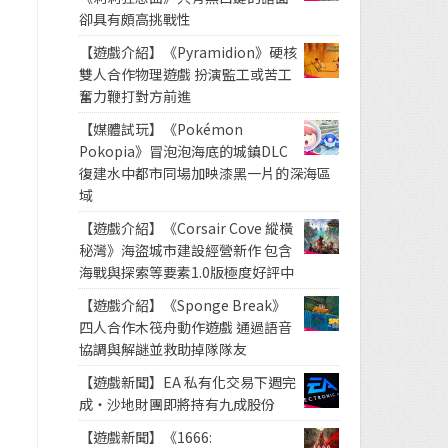
卻具有頗高挑戰性
【遊戲介紹】《Pyramidion》硬核
雙人合作物理遊戲 扮演監工或苦工
奮力鞭打對方前進
【媒體試玩】《Pokémon
Pokopia》冒泡泡海底的城鎮DLC
復建水中都市同場加映漆黑一片的深海區
域
【遊戲介紹】《Corsair Cove 縱橫
秘灣》海盜城市建設經營新作 包含
海戰與探索等要素1.0版極度好評中
【遊戲介紹】《Sponge Break》
四人合作木筏舟動作遊戲 通過語音
協調與解謎並救助掉隊隊友
【遊戲新聞】EA 私有化交易下週完
成・沙地財團即將持有九成股份
【遊戲新聞】《1666: