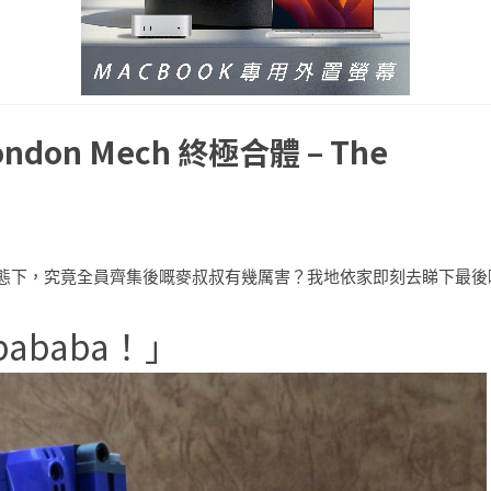
dondon Mech 終極合體 – The
態下，究竟全員齊集後嘅麥叔叔有幾厲害？我地依家即刻去睇下最後
bababa！」