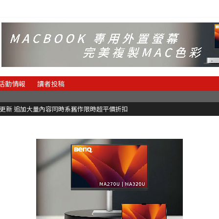
活動情報
讀者投稿
C更新 追加大量內容同時系舊作限時超平價折扣