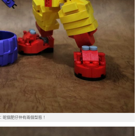
：呢個肥仔仲有兩個型態！