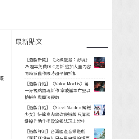
最新貼文
【遊戲新聞】《火線獵殺：野境》
25週年免費DLC更新 追加大量內容
同時系舊作限時超平價折扣
嘅
【遊戲介紹】《Valor Mortis》第
一身視點類魂新作 拿破崙軍亡靈以
槍械劍與魔法殺敵
【遊戲介紹】《Steel Maiden 鋼鐵
少女》快節奏肉鴿砍殺遊戲 只靠兩
鍵操作動作極致流暢試玩上架中
【遊戲評測】台灣國產音樂遊戲
《莉莉狂想曲》只有黑白鍵的譜面