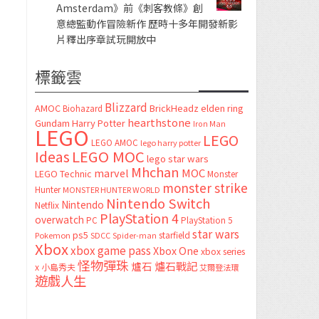
Amsterdam》前《刺客教條》創
意總監動作冒險新作 歷時十多年開發新影
片釋出序章試玩開放中
標籤雲
Blizzard
AMOC
BrickHeadz
elden ring
Biohazard
hearthstone
Gundam
Harry Potter
Iron Man
LEGO
LEGO
LEGO AMOC
lego harry potter
LEGO MOC
Ideas
lego star wars
Mhchan
marvel
MOC
LEGO Technic
Monster
monster strike
Hunter
MONSTER HUNTER WORLD
Nintendo Switch
Nintendo
Netflix
PlayStation 4
overwatch
PC
PlayStation 5
star wars
ps5
starfield
Pokemon
SDCC
Spider-man
Xbox
xbox game pass
Xbox One
xbox series
怪物彈珠
爐石
爐石戰記
x
小島秀夫
艾爾登法環
遊戲人生