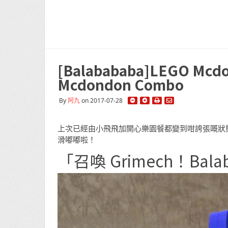
[Balabababa]LEGO Mc
Mcdondon Combo
By
阿九
on 2017-07-28
上次已經由小飛飛加開心樂園餐都變到咁誇張嘅狀
滑嘟嘟啦！
「召喚 Grimech！Bala