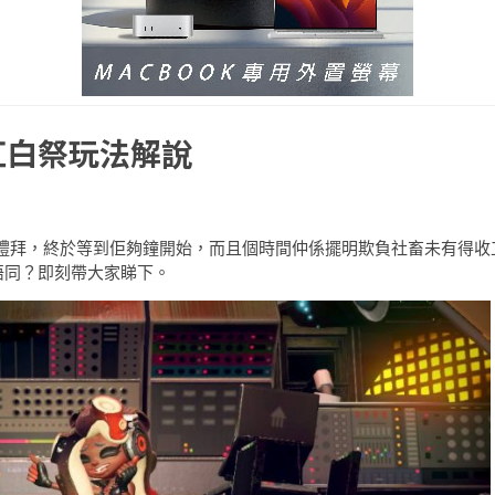
汁紅白祭玩法解說
左成個禮拜，終於等到佢夠鐘開始，而且個時間仲係擺明欺負社畜未有得收
唔同？即刻帶大家睇下。