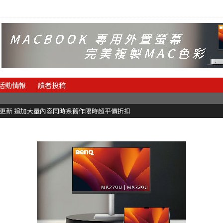
活動情報
讀者投稿
C更新 追加大量內容同時系舊作限時超平價折扣