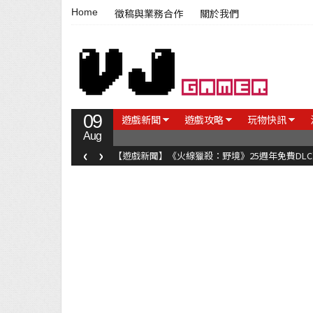
Home
徵稿與業務合作
關於我們
09
遊戲新聞
遊戲攻略
玩物快訊
Aug
‹
›
【遊戲新聞】《火線獵殺：野境》25週年免費DL