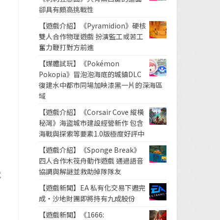
卻具有頗高挑戰性
【遊戲介紹】《Pyramidion》硬核
雙人合作物理遊戲 扮演監工或苦工
奮力鞭打對方前進
【媒體試玩】《Pokémon
Pokopia》冒泡泡海底的城鎮DLC
復建水中都市同場加映漆黑一片的深海區
域
【遊戲介紹】《Corsair Cove 縱橫
秘灣》海盜城市建設經營新作 包含
海戰與探索等要素1.0版極度好評中
【遊戲介紹】《Sponge Break》
四人合作木筏舟動作遊戲 通過語音
協調與解謎並救助掉隊隊友
就
【遊戲新聞】EA 私有化交易下週完
成・沙地財團即將持有九成股份
【遊戲新聞】《1666: