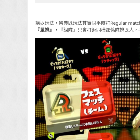
講返玩法，祭典既玩法其實同平時打Regular m
『單排』
，『組隊』只會打返同樣都係隊排既人，