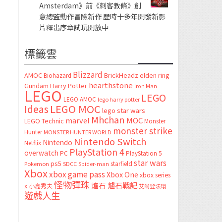
Amsterdam》前《刺客教條》創
意總監動作冒險新作 歷時十多年開發新影
片釋出序章試玩開放中
標籤雲
Blizzard
AMOC
BrickHeadz
elden ring
Biohazard
hearthstone
Gundam
Harry Potter
Iron Man
LEGO
LEGO
LEGO AMOC
lego harry potter
LEGO MOC
Ideas
lego star wars
Mhchan
marvel
MOC
LEGO Technic
Monster
monster strike
Hunter
MONSTER HUNTER WORLD
Nintendo Switch
Nintendo
Netflix
PlayStation 4
overwatch
PC
PlayStation 5
star wars
ps5
starfield
Pokemon
SDCC
Spider-man
Xbox
xbox game pass
Xbox One
xbox series
怪物彈珠
爐石
爐石戰記
x
小島秀夫
艾爾登法環
遊戲人生