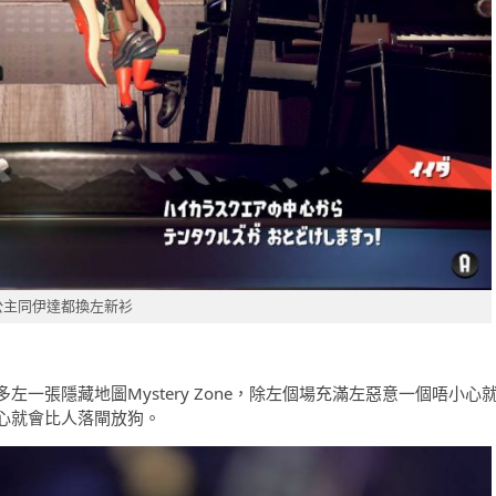
公主同伊達都換左新衫
一張隱藏地圖Mystery Zone，除左個場充滿左惡意一個唔小心
心就會比人落閘放狗。