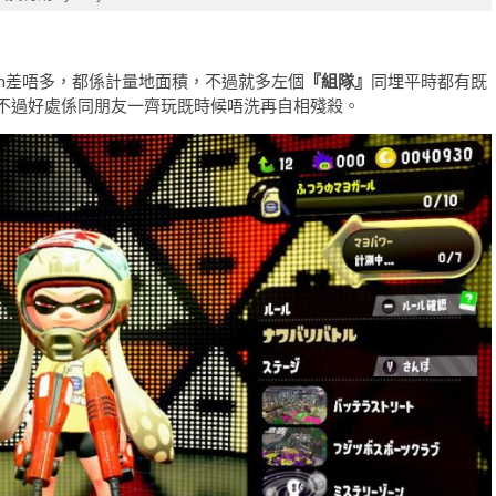
atch差唔多，都係計量地面積，不過就多左個
『組隊』
同埋平時都有既
不過好處係同朋友一齊玩既時候唔洗再自相殘殺。