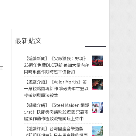
最新貼文
【遊戲新聞】《火線獵殺：野境》
25週年免費DLC更新 追加大量內容
工
同時系舊作限時超平價折扣
【遊戲介紹】《Valor Mortis》第
一身視點類魂新作 拿破崙軍亡靈以
槍械劍與魔法殺敵
【遊戲介紹】《Steel Maiden 鋼鐵
少女》快節奏肉鴿砍殺遊戲 只靠兩
鍵操作動作極致流暢試玩上架中
【遊戲評測】台灣國產音樂遊戲
《莉莉狂想曲》只有黑白鍵的譜面