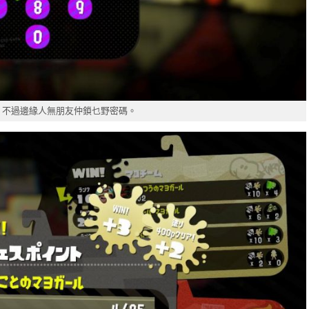
，不過邊緣人無朋友仲鎖乜野密碼。