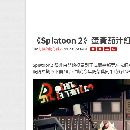
《Splatoon 2》蛋黃茄
By
打機的肥仔姓死
on 2017-08-04
Splatoon2 祭典由開始投票到正式開始都等
既既星期五下晏2點，到底今集既祭典同平時有乜