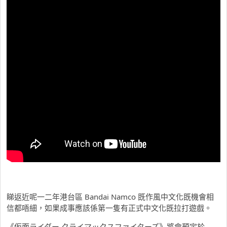
睇返近呢一二年港台區 Bandai Namco 既作風中文化既機會相
信都唔細，如果成事應該係第一隻有正式中文化既拉打遊戲。
《仮面ライダー クライマックスファイターズ》將會預定於