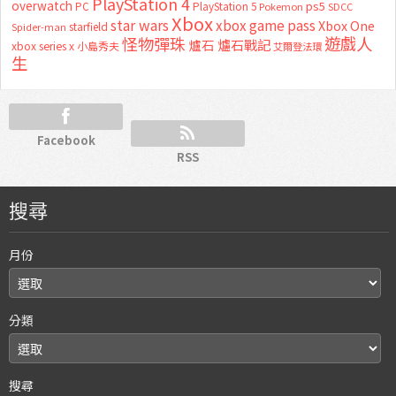
PlayStation 4
overwatch
ps5
PC
PlayStation 5
Pokemon
SDCC
Xbox
star wars
xbox game pass
Xbox One
starfield
Spider-man
怪物彈珠
遊戲人
爐石
爐石戰記
xbox series x
小島秀夫
艾爾登法環
生
Facebook
RSS
搜尋
月份
分類
搜尋