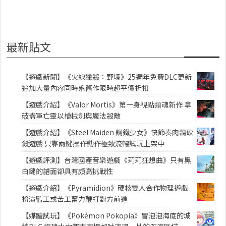
最新貼文
【遊戲新聞】《火線獵殺：野境》25週年免費DLC更新
追加大量內容同時系舊作限時超平價折扣
【遊戲介紹】《Valor Mortis》第一身視點類魂新作 拿
破崙軍亡靈以槍械劍與魔法殺敵
【遊戲介紹】《Steel Maiden 鋼鐵少女》快節奏肉鴿砍
殺遊戲 只靠兩鍵操作動作極致流暢試玩上架中
【遊戲評測】台灣國產音樂遊戲《莉莉狂想曲》只有黑
白鍵的譜面卻具有頗高挑戰性
【遊戲介紹】《Pyramidion》硬核雙人合作物理遊戲
扮演監工或苦工奮力鞭打對方前進
【媒體試玩】《Pokémon Pokopia》冒泡泡海底的城