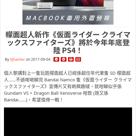
幪面超人新作《仮面ライダー クライマ
ックスファイターズ》將於今年年底登
陸 PS4！
By
VJGamer
on 2017-09-04
個人黎講對上一隻玩既幪面超人已經係超任年代果隻 SD 幪面超
人……不過啱啱睇完 Bandai Namco 隻《仮面ライダー クライマ
ックスファイターズ》宣傳片又有啲興趣啵，就咁睇似乎係
Gundam VS + Dragon Ball Xenoverse 咁款 (咪又係
Bandai……)，希望值得一戰！