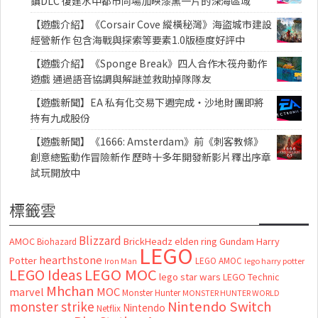
鎮DLC 復建水中都市同場加映漆黑一片的深海區域
【遊戲介紹】《Corsair Cove 縱橫秘灣》海盜城市建設
經營新作 包含海戰與探索等要素1.0版極度好評中
【遊戲介紹】《Sponge Break》四人合作木筏舟動作
遊戲 通過語音協調與解謎並救助掉隊隊友
【遊戲新聞】EA 私有化交易下週完成・沙地財團即將
持有九成股份
【遊戲新聞】《1666: Amsterdam》前《刺客教條》
創意總監動作冒險新作 歷時十多年開發新影片釋出序章
試玩開放中
標籤雲
Blizzard
AMOC
BrickHeadz
elden ring
Gundam
Harry
Biohazard
LEGO
hearthstone
Potter
LEGO AMOC
lego harry potter
Iron Man
LEGO MOC
LEGO Ideas
lego star wars
LEGO Technic
Mhchan
marvel
MOC
Monster Hunter
MONSTER HUNTER WORLD
Nintendo Switch
monster strike
Nintendo
Netflix