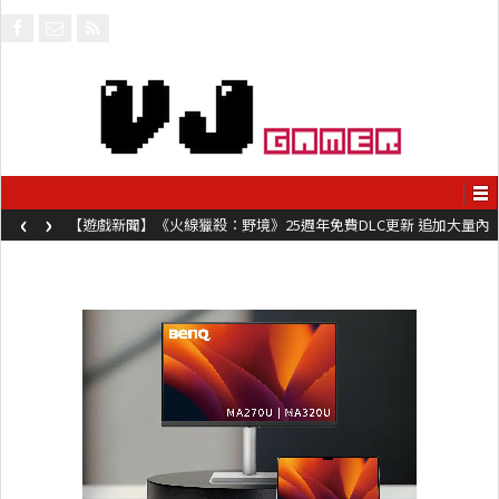
‹
›
【遊戲新聞】《火線獵殺：野境》25週年免費DLC更新 追加大量內
容同時系舊作限時超平價折扣