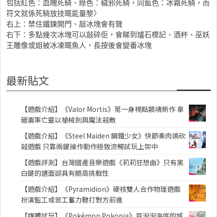
包括紅色：血魄死騎、綠色：穢邪死騎，同藍色：冰霜死騎，而
符文就係死騎放技嘅能量黎〉
右上：禁住鐵鍊開門、敲冰塊會有聲
右下：多點幾次冰塊可以敲碎佢，會睇到爐石標記、酒杯、巫妖
王雕像或姐被冰凍嘅魚人，長按後會變番冰塊
最新貼文
【遊戲介紹】《Valor Mortis》第一身視點類魂新作 拿
破崙軍亡靈以槍械劍與魔法殺敵
【遊戲介紹】《Steel Maiden 鋼鐵少女》快節奏肉鴿砍
殺遊戲 只靠兩鍵操作動作極致流暢試玩上架中
【遊戲評測】台灣國產音樂遊戲《莉莉狂想曲》只有黑
白鍵的譜面卻具有頗高挑戰性
【遊戲介紹】《Pyramidion》硬核雙人合作物理遊戲
扮演監工或苦工奮力鞭打對方前進
【媒體試玩】《Pokémon Pokopia》冒泡泡海底的城