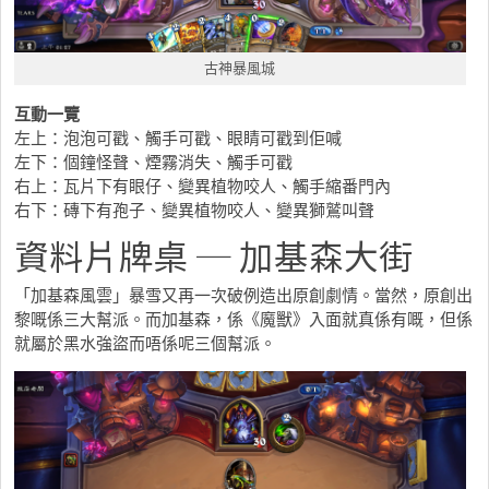
古神暴風城
互動一覽
左上：泡泡可戳、觸手可戳、眼睛可戳到佢喊
左下：個鐘怪聲、煙霧消失、觸手可戳
右上：瓦片下有眼仔、變異植物咬人、觸手縮番門內
右下：磚下有孢子、變異植物咬人、變異獅鷲叫聲
資料片牌桌 ─ 加基森大街
「加基森風雲」暴雪又再一次破例造出原創劇情。當然，原創出
黎嘅係三大幫派。而加基森，係《魔獸》入面就真係有嘅，但係
就屬於黑水強盜而唔係呢三個幫派。