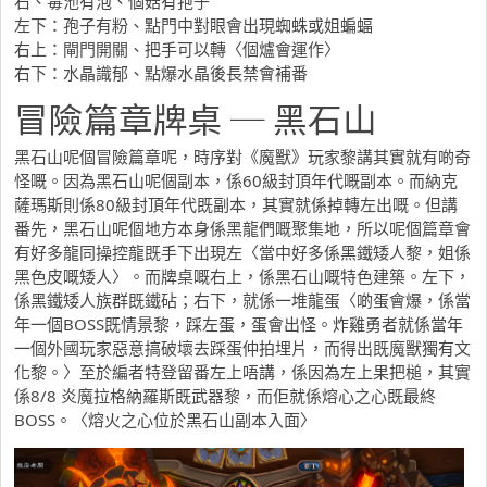
石、毒池有泡、個菇有孢子
左下：孢子有粉、點門中對眼會出現蜘蛛或姐蝙蝠
右上：閘門開關、把手可以轉〈個爐會運作〉
右下：水晶識郁、點爆水晶後長禁會補番
冒險篇章牌桌 ─ 黑石山
黑石山呢個冒險篇章呢，時序對《魔獸》玩家黎講其實就有啲奇
怪嘅。因為黑石山呢個副本，係60級封頂年代嘅副本。而納克
薩瑪斯則係80級封頂年代既副本，其實就係掉轉左出嘅。但講
番先，黑石山呢個地方本身係黑龍們嘅聚集地，所以呢個篇章會
有好多龍同操控龍既手下出現左〈當中好多係黑鐵矮人黎，姐係
黑色皮嘅矮人〉。而牌桌嘅右上，係黑石山嘅特色建築。左下，
係黑鐵矮人族群既鐵砧；右下，就係一堆龍蛋〈啲蛋會爆，係當
年一個BOSS既情景黎，踩左蛋，蛋會出怪。炸雞勇者就係當年
一個外國玩家惡意搞破壞去踩蛋仲拍埋片，而得出既魔獸獨有文
化黎。〉至於編者特登留番左上唔講，係因為左上果把槌，其實
係8/8 炎魔拉格納羅斯既武器黎，而佢就係熔心之心既最終
BOSS。〈熔火之心位於黑石山副本入面〉