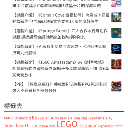
鎮DLC 復建水中都市同場加映漆黑一片的深海區域
【遊戲介紹】《Corsair Cove 縱橫秘灣》海盜城市建設
經營新作 包含海戰與探索等要素1.0版極度好評中
【遊戲介紹】《Sponge Break》四人合作木筏舟動作
遊戲 通過語音協調與解謎並救助掉隊隊友
【遊戲新聞】EA 私有化交易下週完成・沙地財團即將
持有九成股份
【遊戲新聞】《1666: Amsterdam》前《刺客教條》
創意總監動作冒險新作 歷時十多年開發新影片釋出序章
試玩開放中
【PR】《惡魔夜瘋狂》養成型RTA模擬RPG 死越多越
強大不分敵我全部殺殺殺
標籤雲
Blizzard
AMOC
BrickHeadz
elden ring
Gundam
Harry
Biohazard
LEGO
hearthstone
Potter
LEGO AMOC
lego harry potter
Iron Man