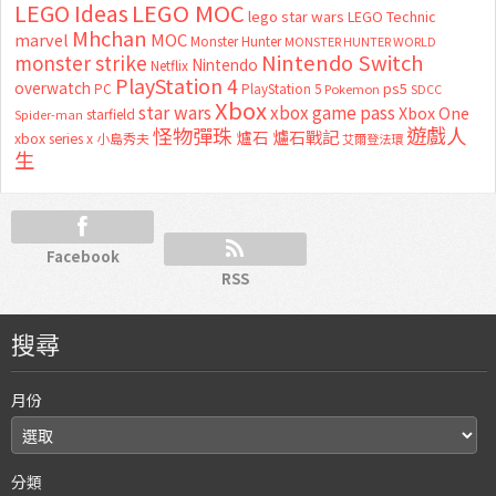
LEGO MOC
LEGO Ideas
lego star wars
LEGO Technic
Mhchan
marvel
MOC
Monster Hunter
MONSTER HUNTER WORLD
Nintendo Switch
monster strike
Nintendo
Netflix
PlayStation 4
overwatch
ps5
PC
PlayStation 5
Pokemon
SDCC
Xbox
star wars
xbox game pass
Xbox One
starfield
Spider-man
怪物彈珠
遊戲人
爐石
爐石戰記
xbox series x
小島秀夫
艾爾登法環
生
Facebook
RSS
搜尋
月份
分類