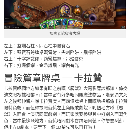
探險者協會考古場
左上：整爛石柱、同石柱中嘅寶石
左下：藍寶石跨牌桌嘅雷射、尖刺陷阱、飛標陷阱
右上：十字鎬識郁、鎖緊螺絲、吊燈會郁
右下：打爆個罐、金幣識飛、罐內有光
冒險篇章牌桌 ─ 卡拉贊
卡拉贊呢個地方如果有睇之前嘅《魔獸》大電影應該都知，係麥
迪文嘅根據地黎。而當中留有好多唔同嘅魔法物品，喺麥迪文死
左之後都仲留左喺卡拉贊度。而四個牌桌上面嘅地標都係卡拉贊
嘅特色黎，而值得提嘅就係左上角嘅歌劇院，呢個地方喺《魔
獸》入面會上演唔同嘅戲劇，而玩家就要參與其中打劇入面嘅角
色。當中最慘嘅地方，就係唔同劇本會跌唔同裝。你想要A裝，
佢出左B劇本，要等下一個CD黎先可以再打啦！