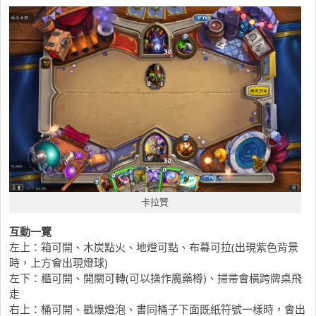
卡拉贊
互動一覽
左上：箱可開、木炭點火、地燈可點、布幕可拉(出現紫色背景
時，上方會出現燈球)
左下：櫃可開、開關可轉(可以操作魔藥樽)、掃帚會橫跨牌桌飛
走
右上：桶可開、戳爆燈泡、書同桶子下面既紙符號一樣時，會出