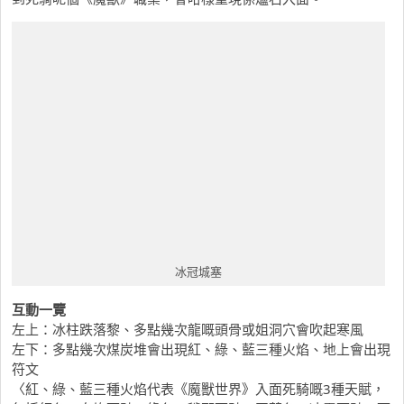
冰冠城塞
互動一覽
左上：冰柱跌落黎、多點幾次龍嘅頭骨或姐洞穴會吹起寒風
左下：多點幾次煤炭堆會出現紅、綠、藍三種火焰、地上會出現
符文
〈紅、綠、藍三種火焰代表《魔獸世界》入面死騎嘅3種天賦，