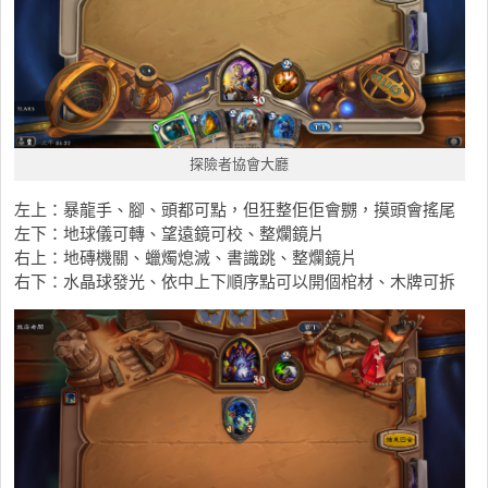
探險者協會大廳
左上：暴龍手、腳、頭都可點，但狂整佢佢會嬲，摸頭會搖尾
左下：地球儀可轉、望遠鏡可校、整爛鏡片
右上：地磚機關、蠟燭熄滅、書識跳、整爛鏡片
右下：水晶球發光、依中上下順序點可以開個棺材、木牌可拆