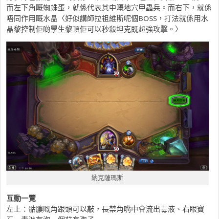
而左下角嘅蜘蛛蛋，就係代表其中嘅地穴甲蟲兵。而右下，就係
唔同作用嘅水晶〈好似講師拉祖維斯呢個BOSS，打法就係用水
晶黎控制佢啲學生黎頂佢可以秒殺坦克既超強攻擊。〉
納克薩瑪斯
互動一覽
左上：骷髏嘅角跟頭可以敲，長禁角嘴中會流出毒液、右眼寶