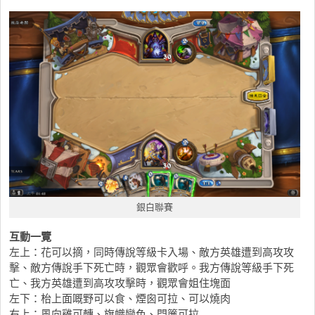
銀白聯賽
互動一覽
左上：花可以摘，同時傳說等級卡入場、敵方英雄遭到高攻攻
擊、敵方傳說手下死亡時，觀眾會歡呼。我方傳說等級手下死
亡、我方英雄遭到高攻攻擊時，觀眾會姐住塊面
左下：枱上面嘅野可以食、煙囪可拉、可以燒肉
右上：風向雞可轉、旗幟變色、門簾可拉