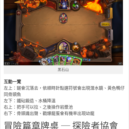
黑石山
互動一覽
左上：鎚會沉落去，依順時針點選符號會出現潛水鏡、黃色鴨仔
同骨頭魚
左下：鐵砧鍛造、水桶降溫
右上：把手可以拉、之後操作岩漿池
右下：骨頭識出聲、戳爆龍蛋會有機率出現幼龍
冒險篇章牌桌 ─ 探險者協會