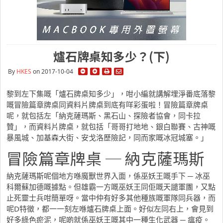
爐石牌桌知多少？(下)
By
HKES
on 2017-10-04
黎到左下集嘅「爐石牌桌知多少」，咁小編就講解埋淨番底落黎
嘅冒險篇章牌桌同資料片牌桌到底有咩彩蛋啦！冒險篇章牌桌
呢，就包括左「納克薩瑪斯、黑石山、探險者協會，同卡拉
贊」，而資料片牌桌，就包括「哥哥打地地、銀白聯賽、古神嘅
暴風城、加基森大街、安戈洛歷險記，同而家嘅冰冠城塞。」
冒險篇章牌桌 ─ 納克薩瑪斯
納克薩瑪斯呢個地方喺魔獸世界入面，係巫妖王嘅手下 ─ 冰巫
科爾蘇加德嘅據點。但雄霸一方嘅巫妖王同佢嘅天譴軍團，又點
止死靈士兵咁簡單呀。當中仲有好多其他種族嘅軍隊同兵器，而
呢D特徵，都一一刻左喺爐石牌桌上面。好似左同右上，會見到
好多綠色瘀泥，呢啲就係巫妖王嘅其中一種生化武器 ─ 瘟疫。