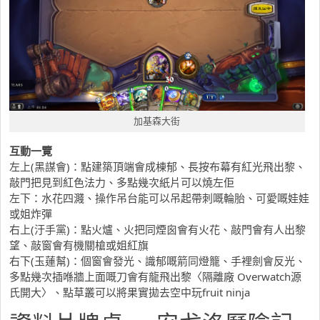
加基森大街
互動一覽
左上(黑謀會)：點建築頂端會成棟郁、長按布幕有紅光飛出黎、
敲門把見到紅色法力、多點幾次紙片可以燒左佢
左下：水花四濺、操作吊台能可以吊起帶刺嘅輪胎、可愛嘅娃娃
或姐炸彈
右上(汙手黨)：點火爐、火把同煙囪會有火花、敲門會有人出黎
望、敲窗會有機關槍或姐紅旗
右下(玉蓮幫)：個窗會發光、識郁嘅箭同燈籠、手裡劍會反光、
多點幾次插喺牆上面嘅刀會有龍飛出黎〈隔離廠 Overwatch源
氏開大〉、點草叢可以將果實拋去空中玩fruit ninja