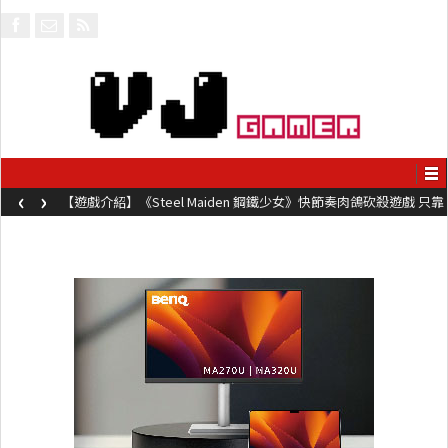
‹
›
【遊戲介紹】《Steel Maiden 鋼鐵少女》快節奏肉鴿砍殺遊戲 只靠
兩鍵操作動作極致流暢試玩上架中