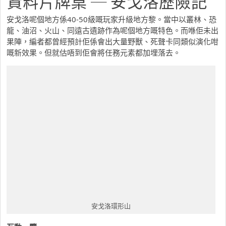
資料片牌桌 ─ 安戈洛歷險記
安戈洛呢個地方係40-50級嘅玩家升級地方黎。當中以叢林、恐
龍、油沼、火山、同遠古遺跡作為呢個地方嘅特色。而喺佢未出
果陣，編者都曾經預計佢係會出大量野獸、死聲卡同類似演化咁
嘅新效果。但就估唔到佢會將任務元素都加埋落去。
安戈洛環形山