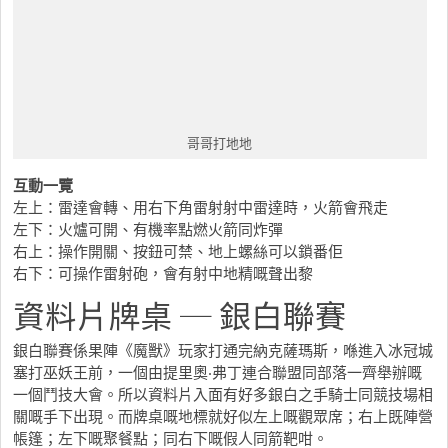
哥哥打地地
互動一覽
左上：雷達會轉、用右下角雷射射中雷達時，火箭會飛走
左下：火爐可開、有機率點燃火箭同炸彈
右上：操作開關、按鈕可禁、地上螺絲可以鎖番佢
右下：可操作雷射砲，會有射中地精嘅聲出黎
資料片牌桌 ─ 銀白聯賽
銀白聯賽係果陣《魔獸》玩家打通完納克薩瑪斯，喺進入冰冠城
塞打巫妖王前，一個由提里奧‧弗丁連合聯盟同部落一齊舉辦嘅
一個鬥技大會。所以資料片入面有好多銀白之手騎士同競技場相
關嘅手下出現。而牌桌嘅地標就好似左上嘅觀眾席；右上既陣營
帳篷；左下嘅聚餐點；同右下嘅假人同箭靶咁。