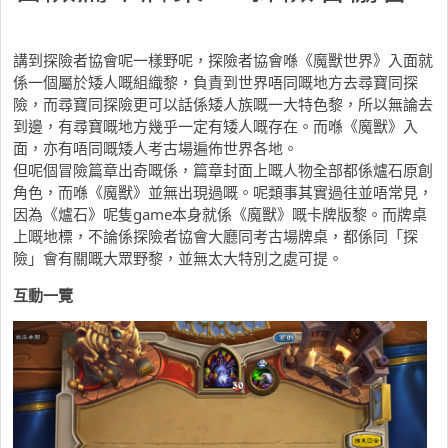
講到探險者協會呢一樣野呢，探險者協會喺《魔獸世界》入面就
係一個屬於矮人嘅組織黎，負責到世界唔同嘅地方去尋寶同探
險，而尋寶同探險更可以話係矮人族嘅一大特色黎，所以無論去
到邊，有尋寶嘅地方幾乎一定有矮人嘅存在。而喺《魔獸》入
面，亦有唔同嘅矮人考古場遍佈世界各地。
但呢個冒險篇章出奇嘅係，篇章封面上嘅人物全部都係爐石原創
角色，而喺《魔獸》並無出現過嘅。呢類事其實過往並唔常見，
因為《爐石》呢隻game本身就係《魔獸》嘅卡牌版黎。而牌桌
上嘅地標，不論係探險者協會大廳同考古場牌桌，都係同「探
險」會有關嘅大眾野黎，並無太大特別之處可提。
互動一覽