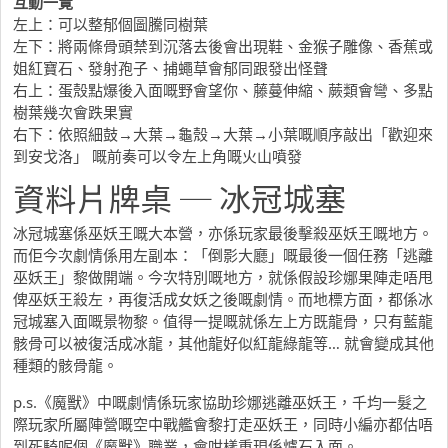
互動一覽
左上：可以整郁個圖騰同樹葉
左下：將兩條骨頭禁到沉落去後會出現鞋、金猴子雕像、香蕉或
姐紅寶石、發射孢子、捕蠅草會郁同跟發出怪聲
右上：蛋殼點爆後入面嘅野會望你、藤蔓伸縮、蕨類會彎、多點
樹葉幾次會跌果實
右下：依照細鼓→大葉→龜殼→大葉→小葉嘅順序敲出「歡迎來
到安戈洛」 嘅前奏可以令左上角嘅火山噴發
資料片牌桌 ─ 冰冠城塞
冰冠城塞係巫妖王嘅大本營，亦係玩家最後擊殺巫妖王嘅地方。
而佢今次劇情係用左副本：「倒影大廳」嘅最後一個任務「逃離
巫妖王」黎做開端。今次特別嘅地方，就係假設珍娜果陣走唔甩
俾巫妖王殺左，再復活成女妖之後嘅劇情。而地標方面，都係冰
冠城塞入面嘅景物黎。值得一提嘅就係左上方既龍骨，只有藍龍
骸骨可以被復活成冰龍，其他龍好似紅龍綠龍等… 就會變成其他
種類的骸骨龍。
p.s.《魔獸》中嘅劇情係玩家協助珍娜逃離巫妖王，千均一髮之
際玩家所屬陣營嘅空中戰艦會黎打走巫妖王，同時小編亦都估唔
到死騎呢個《魔獸》職業，會咁樣重現係爐石入面。