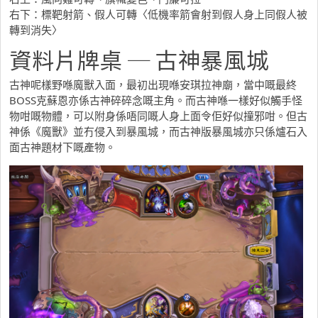
右下：標靶射箭、假人可轉〈低機率箭會射到假人身上同假人被
轉到消失〉
資料片牌桌 ─ 古神暴風城
古神呢樣野喺魔獸入面，最初出現喺安琪拉神廟，當中嘅最終
BOSS克蘇恩亦係古神碎碎念嘅主角。而古神喺一樣好似觸手怪
物咁嘅物體，可以附身係唔同嘅人身上面令佢好似撞邪咁。但古
神係《魔獸》並冇侵入到暴風城，而古神版暴風城亦只係爐石入
面古神題材下嘅產物。