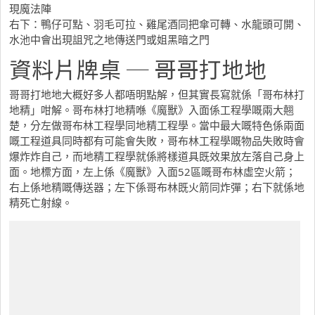
現魔法陣
右下：鴨仔可點、羽毛可拉、雞尾酒同把傘可轉、水龍頭可開、
水池中會出現詛咒之地傳送門或姐黑暗之門
資料片牌桌 ─ 哥哥打地地
哥哥打地地大概好多人都唔明點解，但其實長寫就係「哥布林打
地精」咁解。哥布林打地精喺《魔獸》入面係工程學嘅兩大翹
楚，分左做哥布林工程學同地精工程學。當中最大嘅特色係兩面
嘅工程道具同時都有可能會失敗，哥布林工程學嘅物品失敗時會
爆炸炸自己，而地精工程學就係將樣道具既效果放左落自己身上
面。地標方面，左上係《魔獸》入面52區嘅哥布林虛空火箭；
右上係地精嘅傳送器；左下係哥布林既火箭同炸彈；右下就係地
精死亡射線。