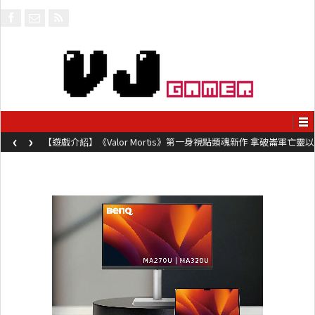
‹
›
【遊戲介紹】《Valor Mortis》第一身視點類魂新作 拿破崙軍亡靈以
槍械劍與魔法殺敵