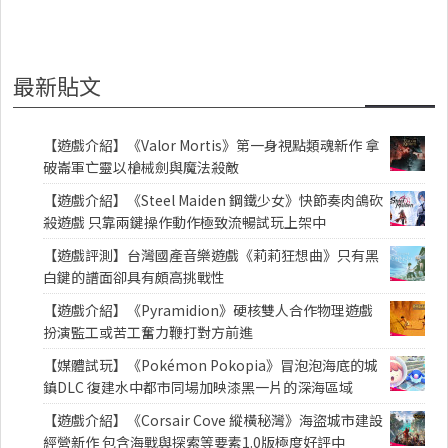
最新貼文
【遊戲介紹】《Valor Mortis》第一身視點類魂新作 拿
破崙軍亡靈以槍械劍與魔法殺敵
【遊戲介紹】《Steel Maiden 鋼鐵少女》快節奏肉鴿砍
殺遊戲 只靠兩鍵操作動作極致流暢試玩上架中
【遊戲評測】台灣國產音樂遊戲《莉莉狂想曲》只有黑
白鍵的譜面卻具有頗高挑戰性
【遊戲介紹】《Pyramidion》硬核雙人合作物理遊戲
扮演監工或苦工奮力鞭打對方前進
【媒體試玩】《Pokémon Pokopia》冒泡泡海底的城
鎮DLC 復建水中都市同場加映漆黑一片的深海區域
【遊戲介紹】《Corsair Cove 縱橫秘灣》海盜城市建設
經營新作 包含海戰與探索等要素1.0版極度好評中