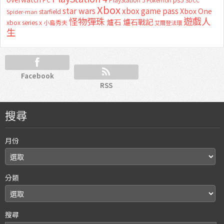
PC
PlayStation 5
Pokemon
SDCC
Xbox
star wars
xbox game pass
Xbox One
starfield
Spider-man
怪物彈珠
遊戲人
爐石
爐石戰記
xbox series x
小島秀夫
艾爾登法環
生
Facebook
RSS
搜尋
月份
分類
搜尋