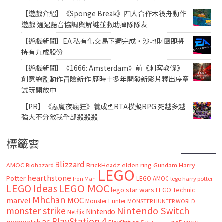
【遊戲介紹】《Sponge Break》四人合作木筏舟動作
遊戲 通過語音協調與解謎並救助掉隊隊友
【遊戲新聞】EA 私有化交易下週完成・沙地財團即將
持有九成股份
【遊戲新聞】《1666: Amsterdam》前《刺客教條》
創意總監動作冒險新作 歷時十多年開發新影片釋出序章
試玩開放中
【PR】《惡魔夜瘋狂》養成型RTA模擬RPG 死越多越
強大不分敵我全部殺殺殺
標籤雲
Blizzard
AMOC
BrickHeadz
elden ring
Gundam
Harry
Biohazard
LEGO
hearthstone
Potter
LEGO AMOC
lego harry potter
Iron Man
LEGO MOC
LEGO Ideas
lego star wars
LEGO Technic
Mhchan
marvel
MOC
Monster Hunter
MONSTER HUNTER WORLD
Nintendo Switch
monster strike
Nintendo
Netflix
PlayStation 4
overwatch
ps5