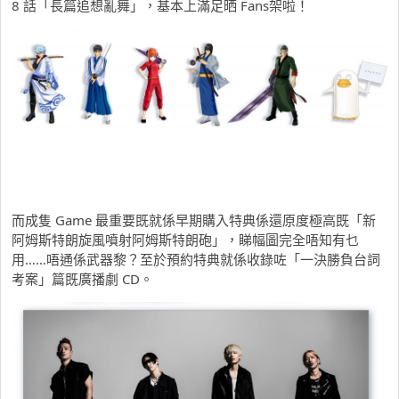
8 話「長篇追想亂舞」，基本上滿足晒 Fans架啦！
而成隻 Game 最重要既就係早期購入特典係還原度極高既「新
阿姆斯特朗旋風噴射阿姆斯特朗砲」，睇幅圖完全唔知有乜
用……唔通係武器黎？至於預約特典就係收錄咗「一決勝負台詞
考案」篇既廣播劇 CD。