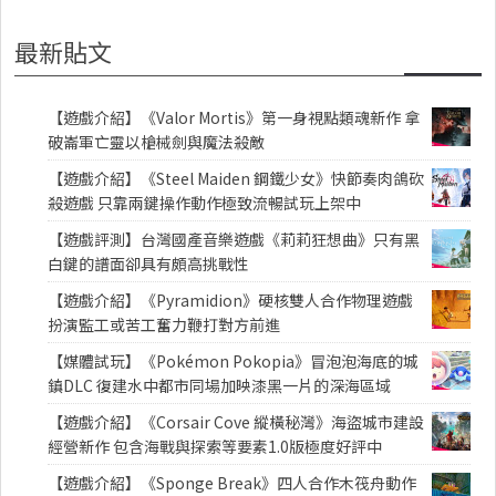
最新貼文
【遊戲介紹】《Valor Mortis》第一身視點類魂新作 拿
破崙軍亡靈以槍械劍與魔法殺敵
【遊戲介紹】《Steel Maiden 鋼鐵少女》快節奏肉鴿砍
殺遊戲 只靠兩鍵操作動作極致流暢試玩上架中
【遊戲評測】台灣國產音樂遊戲《莉莉狂想曲》只有黑
白鍵的譜面卻具有頗高挑戰性
【遊戲介紹】《Pyramidion》硬核雙人合作物理遊戲
扮演監工或苦工奮力鞭打對方前進
【媒體試玩】《Pokémon Pokopia》冒泡泡海底的城
鎮DLC 復建水中都市同場加映漆黑一片的深海區域
【遊戲介紹】《Corsair Cove 縱橫秘灣》海盜城市建設
經營新作 包含海戰與探索等要素1.0版極度好評中
【遊戲介紹】《Sponge Break》四人合作木筏舟動作