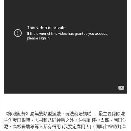
《銀魂亂舞》屬無雙類型遊戲，玩法就唔講啦……最主要係除咗
主角坂田銀時、志村新八同神樂之外，仲見到桂小太郎、岡田似
藏、高杉晉助等等人都有得用 (我要定春阿！)，同時仲會收錄全