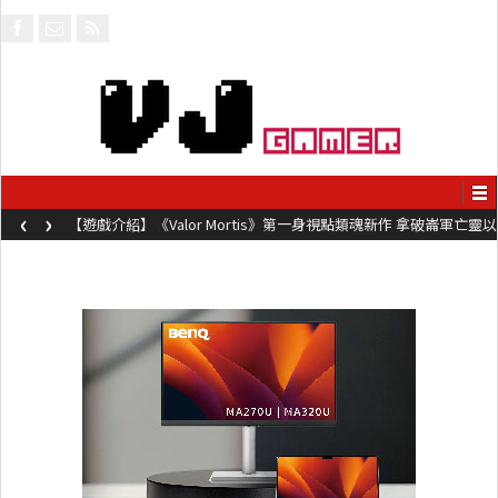
‹
›
【遊戲介紹】《Valor Mortis》第一身視點類魂新作 拿破崙軍亡靈以
槍械劍與魔法殺敵