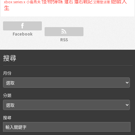
怪物彈珠
遊戲人
爐石
爐石戰記
xbox series x
小島秀夫
艾爾登法環
生
Facebook
RSS
搜尋
月份
分類
搜尋