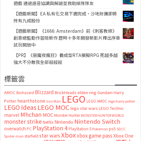
遊戲 通過語音協調與解謎並救助掉隊隊友
【遊戲新聞】EA 私有化交易下週完成・沙地財團即將
持有九成股份
【遊戲新聞】《1666: Amsterdam》前《刺客教條》
創意總監動作冒險新作 歷時十多年開發新影片釋出序章
試玩開放中
【PR】《惡魔夜瘋狂》養成型RTA模擬RPG 死越多越
強大不分敵我全部殺殺殺
標籤雲
Blizzard
AMOC
BrickHeadz
elden ring
Gundam
Harry
Biohazard
LEGO
hearthstone
Potter
LEGO AMOC
lego harry potter
Iron Man
LEGO MOC
LEGO Ideas
lego star wars
LEGO Technic
Mhchan
marvel
MOC
Monster Hunter
MONSTER HUNTER WORLD
Nintendo Switch
monster strike
Nintendo
Netflix
PlayStation 4
overwatch
ps5
PC
PlayStation 5
Pokemon
SDCC
Xbox
star wars
xbox game pass
Xbox One
starfield
Spider-man