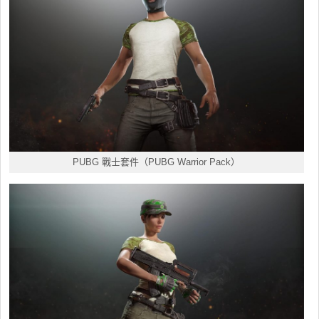
PUBG 戰士套件（PUBG Warrior Pack）