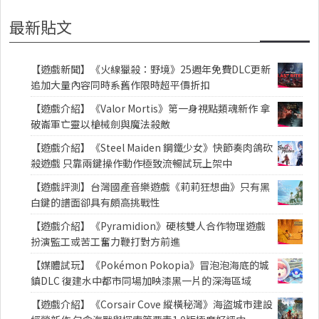
最新貼文
【遊戲新聞】《火線獵殺：野境》25週年免費DLC更新
追加大量內容同時系舊作限時超平價折扣
【遊戲介紹】《Valor Mortis》第一身視點類魂新作 拿
破崙軍亡靈以槍械劍與魔法殺敵
【遊戲介紹】《Steel Maiden 鋼鐵少女》快節奏肉鴿砍
殺遊戲 只靠兩鍵操作動作極致流暢試玩上架中
【遊戲評測】台灣國產音樂遊戲《莉莉狂想曲》只有黑
白鍵的譜面卻具有頗高挑戰性
【遊戲介紹】《Pyramidion》硬核雙人合作物理遊戲
扮演監工或苦工奮力鞭打對方前進
【媒體試玩】《Pokémon Pokopia》冒泡泡海底的城
鎮DLC 復建水中都市同場加映漆黑一片的深海區域
【遊戲介紹】《Corsair Cove 縱橫秘灣》海盜城市建設