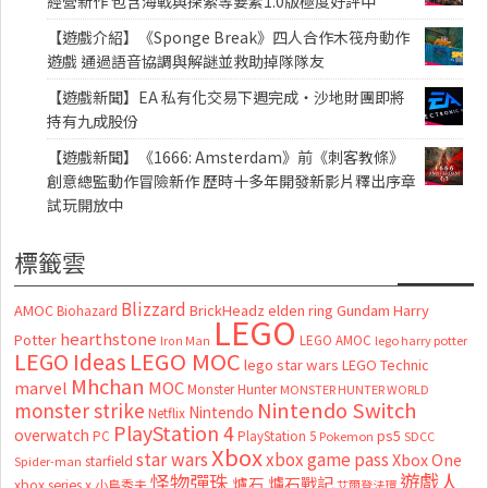
經營新作 包含海戰與探索等要素1.0版極度好評中
【遊戲介紹】《Sponge Break》四人合作木筏舟動作
遊戲 通過語音協調與解謎並救助掉隊隊友
【遊戲新聞】EA 私有化交易下週完成・沙地財團即將
持有九成股份
【遊戲新聞】《1666: Amsterdam》前《刺客教條》
創意總監動作冒險新作 歷時十多年開發新影片釋出序章
試玩開放中
標籤雲
Blizzard
AMOC
BrickHeadz
elden ring
Gundam
Harry
Biohazard
LEGO
hearthstone
Potter
LEGO AMOC
lego harry potter
Iron Man
LEGO MOC
LEGO Ideas
lego star wars
LEGO Technic
Mhchan
marvel
MOC
Monster Hunter
MONSTER HUNTER WORLD
Nintendo Switch
monster strike
Nintendo
Netflix
PlayStation 4
overwatch
ps5
PC
PlayStation 5
Pokemon
SDCC
Xbox
star wars
xbox game pass
Xbox One
starfield
Spider-man
怪物彈珠
遊戲人
爐石
爐石戰記
xbox series x
小島秀夫
艾爾登法環