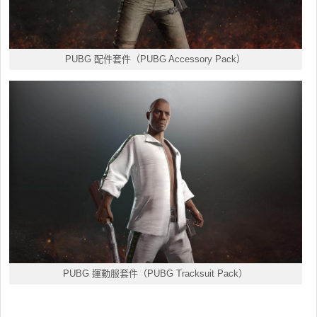
PUBG 配件套件（PUBG Accessory Pack）
PUBG 運動服套件（PUBG Tracksuit Pack）