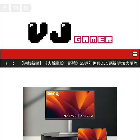
‹
›
【遊戲新聞】《火線獵殺：野境》25週年免費DLC更新 追加大量內
容同時系舊作限時超平價折扣