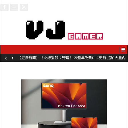
‹
›
【遊戲新聞】《火線獵殺：野境》25週年免費DLC更新 追加大量內
容同時系舊作限時超平價折扣