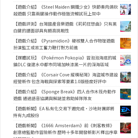
【遊戲介紹】《Steel Maiden 鋼鐵少女》快節奏肉鴿砍
殺遊戲 只靠兩鍵操作動作極致流暢試玩上架中
【遊戲評測】台灣國產音樂遊戲《莉莉狂想曲》只有黑
白鍵的譜面卻具有頗高挑戰性
【遊戲介紹】《Pyramidion》硬核雙人合作物理遊戲
扮演監工或苦工奮力鞭打對方前進
【媒體試玩】《Pokémon Pokopia》冒泡泡海底的城
鎮DLC 復建水中都市同場加映漆黑一片的深海區域
【遊戲介紹】《Corsair Cove 縱橫秘灣》海盜城市建設
經營新作 包含海戰與探索等要素1.0版極度好評中
【遊戲介紹】《Sponge Break》四人合作木筏舟動作
遊戲 通過語音協調與解謎並救助掉隊隊友
【遊戲新聞】EA 私有化交易下週完成・沙地財團即將
持有九成股份
【遊戲新聞】《1666: Amsterdam》前《刺客教條》
創意總監動作冒險新作 歷時十多年開發新影片釋出序章