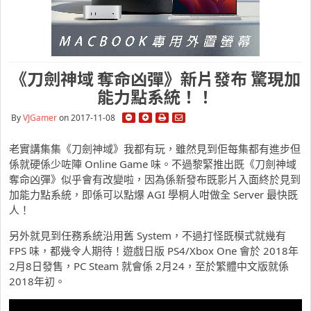
《刀劍神域 奪命凶彈》新片發布 驚現加
能力點系統！！
By
VJGamer
on 2017-11-08
老實講集集《刀劍神域》我都有玩，雖然見到佢每集都有進步但
係就硬係少咗陣 Online Game 味。不過黎緊推出既《刀劍神域
奪命凶彈》似乎會有改變啦，因為係新發布既影片入面終於見到
加能力點系統，即係可以點爆 AGI 學桐人咁做全 Server 最快既
人！
另外就見到任務系統沿用舊 System，不過打怪既模式就幾有
FPS 味，都幾令人期待！遊戲日版 PS4/Xbox One 會於 2018年
2月8日發售，PC Steam 就會係 2月24，至於繁體中文版就係
2018年初。