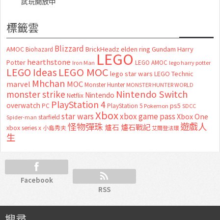
試玩開放中
標籤雲
Blizzard
AMOC
BrickHeadz
elden ring
Gundam
Harry
Biohazard
LEGO
hearthstone
Potter
LEGO AMOC
lego harry potter
Iron Man
LEGO MOC
LEGO Ideas
lego star wars
LEGO Technic
Mhchan
marvel
MOC
Monster Hunter
MONSTER HUNTER WORLD
Nintendo Switch
monster strike
Nintendo
Netflix
PlayStation 4
overwatch
ps5
PC
PlayStation 5
Pokemon
SDCC
Xbox
star wars
xbox game pass
Xbox One
starfield
Spider-man
怪物彈珠
遊戲人
爐石
爐石戰記
xbox series x
小島秀夫
艾爾登法環
生
Facebook
RSS
搜尋