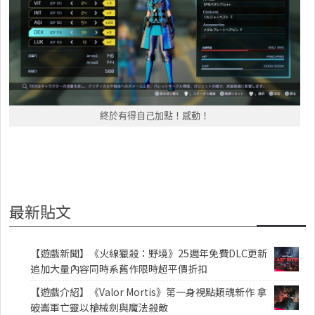
終於有得自己加點！感動！
最新貼文
【遊戲新聞】《火線獵殺：野境》25週年免費DLC更新
追加大量內容同時系舊作限時超平價折扣
【遊戲介紹】《Valor Mortis》第一身視點類魂新作 拿
破崙軍亡靈以槍械劍與魔法殺敵