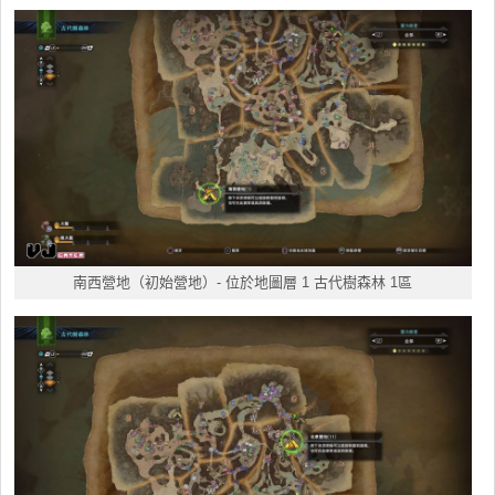
南西營地（初始營地）- 位於地圖層 1 古代樹森林 1區