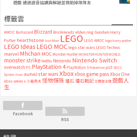
遊戲 通過語音協調與解謎並救助掉隊隊友
標籤雲
Blizzard
AMOC
BrickHeadz
elden ring
Gundam
Harry
Biohazard
LEGO
hearthstone
Potter
LEGO AMOC
lego harry potter
Iron Man
LEGO MOC
LEGO Ideas
lego star wars
LEGO Technic
Mhchan
marvel
MOC
Monster Hunter
MONSTER HUNTER WORLD
Nintendo Switch
monster strike
Nintendo
Netflix
PlayStation 4
overwatch
ps5
PC
PlayStation 5
Pokemon
SDCC
Xbox
star wars
xbox game pass
Xbox One
starfield
Spider-man
怪物彈珠
遊戲人
爐石
爐石戰記
xbox series x
小島秀夫
艾爾登法環
生
Facebook
RSS