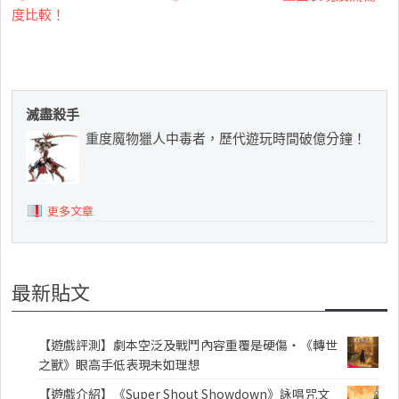
度比較！
滅盡殺手
重度魔物獵人中毒者，歷代遊玩時間破億分鐘！
更多文章
最新貼文
【遊戲評測】劇本空泛及戰鬥內容重覆是硬傷・《轉世
之獸》眼高手低表現未如理想
【遊戲介紹】《Super Shout Showdown》詠唱咒文