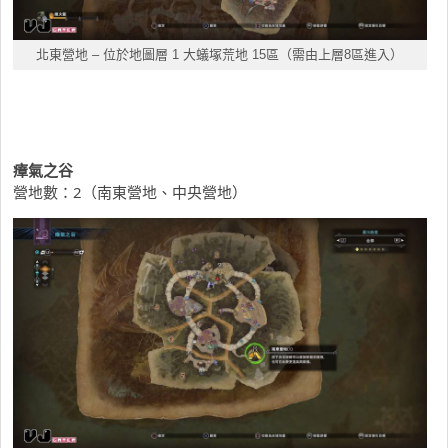
北東營地
– 位於地圖層 1 大蟻塚荒地 15區（需由上層8區進入）
瘴氣之谷
營地數：2（南東營地、中央營地）