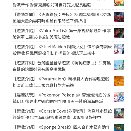
對戰新作 對麥克風唸咒可自訂咒文越長越強
【遊戲新聞】《火線獵殺：野境》25週年免費DLC更新
追加大量內容同時系舊作限時超平價折扣
【遊戲介紹】《Valor Mortis》第一身視點類魂新作 拿
破崙軍亡靈以槍械劍與魔法殺敵
【遊戲介紹】《Steel Maiden 鋼鐵少女》快節奏肉鴿砍
殺遊戲 只靠兩鍵操作動作極致流暢試玩上架中
【遊戲評測】台灣國產音樂遊戲《莉莉狂想曲》只有黑
白鍵的譜面卻具有頗高挑戰性
【遊戲介紹】《Pyramidion》硬核雙人合作物理遊戲
扮演監工或苦工奮力鞭打對方前進
【媒體試玩】《Pokémon Pokopia》冒泡泡海底的城
鎮DLC 復建水中都市同場加映漆黑一片的深海區域
【遊戲介紹】《Corsair Cove 縱橫秘灣》海盜城市建設
經營新作 包含海戰與探索等要素1.0版極度好評中
【遊戲介紹】《Sponge Break》四人合作木筏舟動作