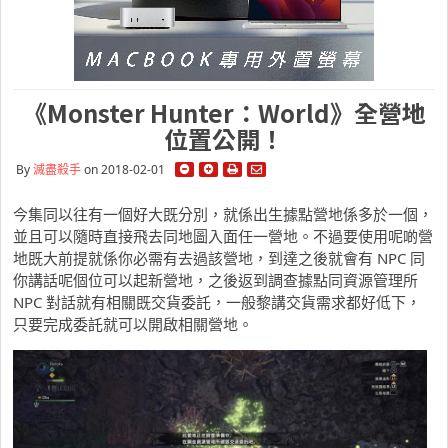
《Monster Hunter：World》全營地
位置公開！
By
滅盡殺手
on 2018-02-01
今集同以往有一個好大既分別，就係出生據點營地係多於一個，
並且可以隨時直接飛去同地圖入面任一營地。不過要使用呢啲營
地既大前提就係你必需有去過該營地，到達之後就會有 NPC 同
你講話呢個位可以起新營地，之後返到調查據點同資源管理所
NPC 對話就有相關既交貨委託，一般黎講交貨需求都好低下，
只要完成委託就可以開啟相關營地。