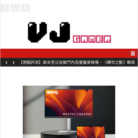
‹
›
【遊戲評測】劇本空泛及戰鬥內容重覆是硬傷・《轉世之獸》眼高
手低表現未如理想