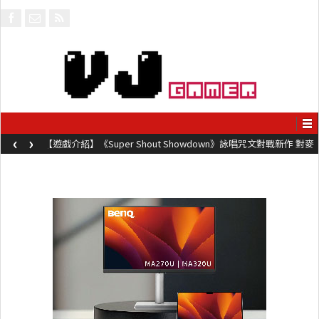
‹
›
【遊戲介紹】《Super Shout Showdown》詠唱咒文對戰新作 對麥
克風唸咒可自訂咒文越長越強