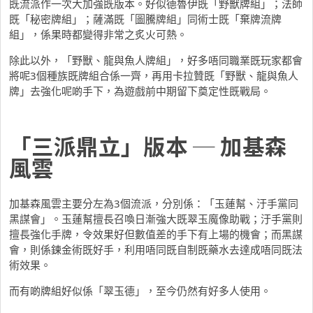
既流派作一次大加強既版本。好似德魯伊既「野獸牌組」；法師
既「秘密牌組」；薩滿既「圖騰牌組」同術士既「棄牌流牌
組」，係果時都變得非常之炙火可熱。
除此以外，「野獸、龍與魚人牌組」，好多唔同職業既玩家都會
將呢3個種族既牌組合係一齊，再用卡拉贊既「野獸、龍與魚人
牌」去強化呢啲手下，為遊戲前中期留下奠定性既戰局。
「三派鼎立」版本 ─ 加基森
風雲
加基森風雲主要分左為3個流派，分別係：「玉蓮幫、汙手黨同
黑謀會」。玉蓮幫擅長召喚日漸強大既翠玉魔像助戰；汙手黨則
擅長強化手牌，令效果好但數值差的手下有上場的機會；而黑謀
會，則係鍊金術既好手，利用唔同既自制既藥水去達成唔同既法
術效果。
而有啲牌組好似係「翠玉德」，至今仍然有好多人使用。