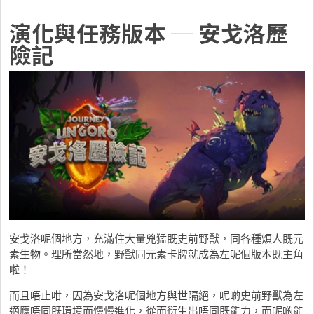
演化與任務版本 ─ 安戈洛歷
險記
安戈洛呢個地方，充滿住大量兇猛既史前野獸，同各種煩人既元
素生物。理所當然地，野獸同元素卡牌就成為左呢個版本既主角
啦！
而且唔止咁，因為安戈洛呢個地方與世隔絕，呢啲史前野獸為左
適應唔同既環境而慢慢進化，從而衍生出唔同既能力，而呢啲能