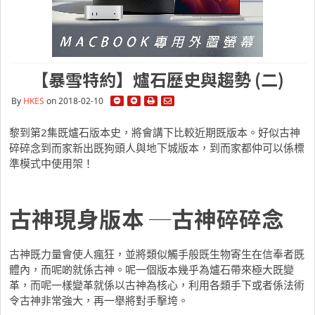
【暴雪特約】爐石歷史與趨勢 (二)
By
HKES
on 2018-02-10
黎到第2集既爐石版本史，將會講下比較近期既版本。好似古神
碎碎念到而家新出既狗頭人與地下城版本，到而家都仲可以係標
準模式中使用架！
古神現身版本 ─古神碎碎念
古神既力量會使人瘋狂，並將類似觸手般既生物寄生在信奉者既
體內，而呢啲就係古神。呢一個版本幾乎為爐石帶來極大既變
革，而呢一樣變革就係以古神為核心，利用各類手下或者係法術
令古神非常強大，再一舉將對手擊垮。