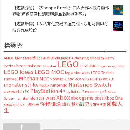
【遊戲介紹】《Sponge Break》四人合作木筏舟動作
遊戲 通過語音協調與解謎並救助掉隊隊友
【遊戲新聞】EA 私有化交易下週完成・沙地財團即將
持有九成股份
標籤雲
Blizzard
AMOC
BrickHeadz
elden ring
Gundam
Harry
Biohazard
LEGO
hearthstone
Potter
LEGO AMOC
lego harry potter
Iron Man
LEGO MOC
LEGO Ideas
lego star wars
LEGO Technic
Mhchan
marvel
MOC
Monster Hunter
MONSTER HUNTER WORLD
Nintendo Switch
monster strike
Nintendo
Netflix
PlayStation 4
overwatch
ps5
PC
PlayStation 5
Pokemon
SDCC
Xbox
star wars
xbox game pass
Xbox One
starfield
Spider-man
怪物彈珠
遊戲人
爐石
爐石戰記
xbox series x
小島秀夫
艾爾登法環
生