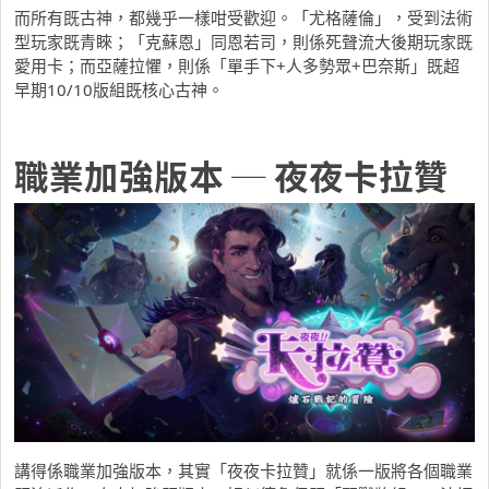
而所有既古神，都幾乎一樣咁受歡迎。「尤格薩倫」，受到法術
型玩家既青睞；「克蘇恩」同恩若司，則係死聲流大後期玩家既
愛用卡；而亞薩拉懼，則係「單手下+人多勢眾+巴奈斯」既超
早期10/10版組既核心古神。
職業加強版本 ─ 夜夜卡拉贊
講得係職業加強版本，其實「夜夜卡拉贊」就係一版將各個職業