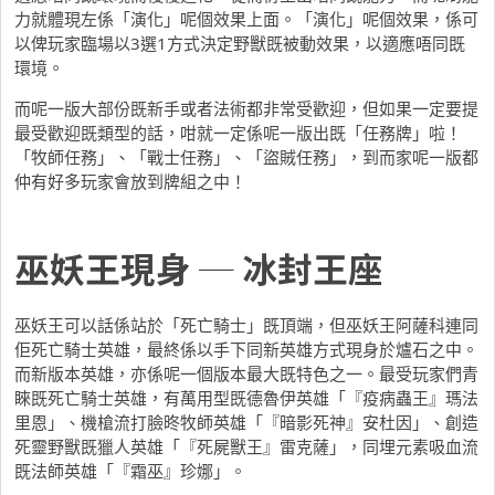
力就體現左係「演化」呢個效果上面。「演化」呢個效果，係可
以俾玩家臨場以3選1方式決定野獸既被動效果，以適應唔同既
環境。
而呢一版大部份既新手或者法術都非常受歡迎，但如果一定要提
最受歡迎既類型的話，咁就一定係呢一版出既「任務牌」啦！
「牧師任務」、「戰士任務」、「盜賊任務」，到而家呢一版都
仲有好多玩家會放到牌組之中！
巫妖王現身 ─ 冰封王座
巫妖王可以話係站於「死亡騎士」既頂端，但巫妖王阿薩科連同
佢死亡騎士英雄，最終係以手下同新英雄方式現身於爐石之中。
而新版本英雄，亦係呢一個版本最大既特色之一。最受玩家們青
睞既死亡騎士英雄，有萬用型既德魯伊英雄「『疫病蟲王』瑪法
里恩」、機槍流打臉昸牧師英雄「『暗影死神』安杜因」、創造
死靈野獸既獵人英雄「『死屍獸王』雷克薩」，同埋元素吸血流
既法師英雄「『霜巫』珍娜」。