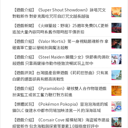
【遊戲介紹】《Super Shout Showdown》詠唱咒文
對戰新作 對麥克風唸咒可自訂咒文越長越強
【遊戲新聞】《火線獵殺：野境》25週年免費DLC更新
追加大量內容同時系舊作限時超平價折扣
【遊戲介紹】《Valor Mortis》第一身視點類魂新作 拿
破崙軍亡靈以槍械劍與魔法殺敵
【遊戲介紹】《Steel Maiden 鋼鐵少女》快節奏肉鴿砍
殺遊戲 只靠兩鍵操作動作極致流暢試玩上架中
【遊戲評測】台灣國產音樂遊戲《莉莉狂想曲》只有黑
白鍵的譜面卻具有頗高挑戰性
【遊戲介紹】《Pyramidion》硬核雙人合作物理遊戲
扮演監工或苦工奮力鞭打對方前進
【媒體試玩】《Pokémon Pokopia》冒泡泡海底的城
鎮DLC 復建水中都市同場加映漆黑一片的深海區域
【遊戲介紹】《Corsair Cove 縱橫秘灣》海盜城市建設
經營新作 包含海戰與探索等要素1.0版極度好評中