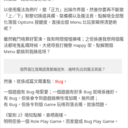
以使用魔法為例吖，撳「正方」出操作界面，然後你要再不斷撳
「上／下」制黎切換道具欄、裝備欄以及魔法頁，點解唔全部簡
化落個 Options 按鍵度，直接出個 Menu 比玩家睇得清楚啲
呢？
雖然戰鬥唔算好緊湊，我有時間慢慢揀啫；之但係連我想用個魔
法都咁鬼亂嘅時候，大佬呀我打機黎 Happy 架，點解開個
Menu 都搞到我躁底呀？
個界面比我嘅感覺都幾迷失…幾時先出到魔法頁面？
然後，就係成篇文嘅重點：
Bug
。
一個遊戲有 Bug 唔緊要；一個遊戲有好多 Bug 就唔係幾好。
有 Bug，但係會令到遊戲娛樂性增加嘅，無所謂；
有 Bug，但係令到個 Game 玩唔到落去嘅，就係問題。
《聖劍 2》唔知點解，衰哂兩樣。
明明佢係一個 Role Play Game，而家變成 Bug Play Game。