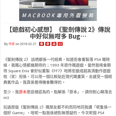
【遊戲初心感想】《聖劍傳說 2》傳說
中好似無咁多 Bug…
By
神婆
on 2018-02-21
《聖劍傳說 2》 話哂都係一代經典，知道佢會重製落 PS4 嘅時
候，我嘅心情都幾期待的；1993 年原作嘅遊戲，當然我唔會期
待 Square Enix 會好似重製《FF7》咁將佢變成超高清動作遊戲
啦（笑）但係，可以用一個比較貼近現代嘅畫質，去感受一個經
典舊作品，我真係覺得機會難得的。
至少，我
原本
是這樣認為的。點解係「原本」，請你耐心睇落去
orz
玩過原版《聖劍傳說 2》嘅朋友都不約而同地同我講「呢隻係一
個好 Game」，咁呢一點我係絕對無懷疑的，今次呢個 PS4