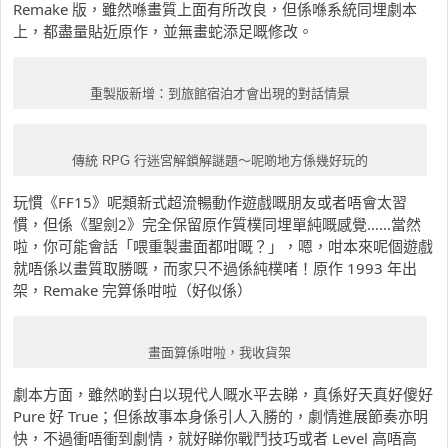
Remake 版，雖然喺畫質上面有所改良，但係喺系統同埋劇本
上，都盡量貼近原作，並無畫蛇添足嘅修改。
重製版新增：到旅館宿泊才會出現的對話情景
傳統 RPG 行迷宮解鎖解謎題～呢啲地方係幾好玩的
玩慣《FF15》呢類新式超流暢動作遊戲嘅朋友或者唔會太習
慣，但係《聖劍2》完全保留原作質樸同埋單純嘅感覺……當然
啦，你可能會話「喂重製畫面都咁嘅？」，嗯，咁本來呢個遊戲
就唔係以畫質取勝嘅，而家只不過係純樸啫！原作 1993 年出
架，Remake 完算係咁啦（好似係）
畫面算係咁啦，我收貨架
劇本方面，雖然啲對白以現代人嘅水平去睇，真係好天真好傻好
Pure 好 True；但係故事本身係引人入勝的，劇情進展節奏亦明
快，不過衝唔衝到劇情，就好睇你戰鬥技巧或者 Level 高唔高