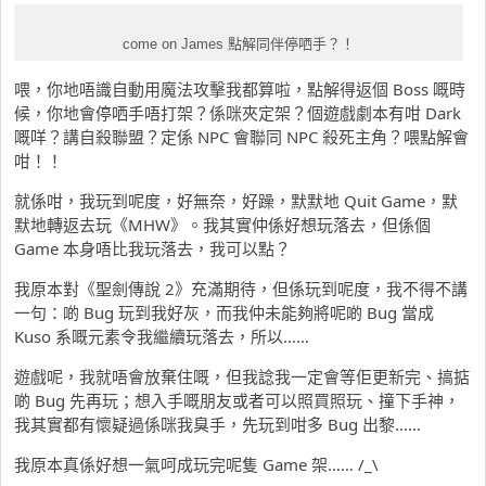
come on James 點解同伴停哂手？！
喂，你地唔識自動用魔法攻擊我都算啦，點解得返個 Boss 嘅時
候，你地會停哂手唔打架？係咪夾定架？個遊戲劇本有咁 Dark
嘅咩？講自殺聯盟？定係 NPC 會聯同 NPC 殺死主角？喂點解會
咁！！
就係咁，我玩到呢度，好無奈，好躁，默默地 Quit Game，默
默地轉返去玩《MHW》。我其實仲係好想玩落去，但係個
Game 本身唔比我玩落去，我可以點？
我原本對《聖劍傳說 2》充滿期待，但係玩到呢度，我不得不講
一句：啲 Bug 玩到我好灰，而我仲未能夠將呢啲 Bug 當成
Kuso 系嘅元素令我繼續玩落去，所以……
遊戲呢，我就唔會放棄住嘅，但我諗我一定會等佢更新完、搞掂
啲 Bug 先再玩；想入手嘅朋友或者可以照買照玩、撞下手神，
我其實都有懷疑過係咪我臭手，先玩到咁多 Bug 出黎……
我原本真係好想一氣呵成玩完呢隻 Game 架…… /_\