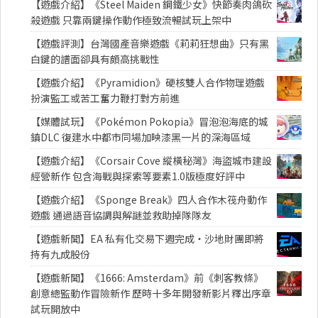
【遊戲介紹】《Steel Maiden 鋼鐵少女》快節奏肉鴿砍
殺遊戲 只靠兩鍵操作動作極致流暢試玩上架中
【遊戲評測】台灣國產音樂遊戲《莉莉狂想曲》只有黑
白鍵的譜面卻具有頗高挑戰性
【遊戲介紹】《Pyramidion》硬核雙人合作物理遊戲
扮演監工或苦工奮力鞭打對方前進
【媒體試玩】《Pokémon Pokopia》冒泡泡海底的城
鎮DLC 復建水中都市同場加映漆黑一片的深海區域
【遊戲介紹】《Corsair Cove 縱橫秘灣》海盜城市建設
經營新作 包含海戰與探索等要素1.0版極度好評中
【遊戲介紹】《Sponge Break》四人合作木筏舟動作
遊戲 通過語音協調與解謎並救助掉隊隊友
【遊戲新聞】EA 私有化交易下週完成・沙地財團即將
持有九成股份
【遊戲新聞】《1666: Amsterdam》前《刺客教條》
創意總監動作冒險新作 歷時十多年開發新影片釋出序章
試玩開放中