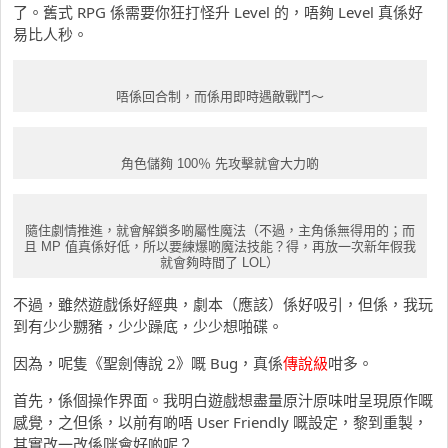
了。舊式 RPG 係需要你狂打怪升 Level 的，唔夠 Level 真係好
易比人秒。
唔係回合制，而係用即時遇敵戰鬥～
角色儲夠 100％ 先攻擊就會大力啲
隨住劇情推進，就會解鎖多啲屬性魔法（不過，主角係無得用的；而
且 MP 值真係好低，所以要練爆啲魔法技能？得，再放一次新年假我
就會夠時間了 LOL）
不過，雖然遊戲係好經典，劇本（應該）係好吸引，但係，我玩
到有少少嬲豬，少少躁底，少少想啪碟。
因為，呢隻《聖劍傳說 2》嘅 Bug，真係
傳說級
咁多。
首先，係個操作界面。我明白遊戲想盡量原汁原味咁呈現原作嘅
感覺，之但係，以前有啲唔 User Friendly 嘅設定，黎到重製，
其實改一改係咪會好啲呢？