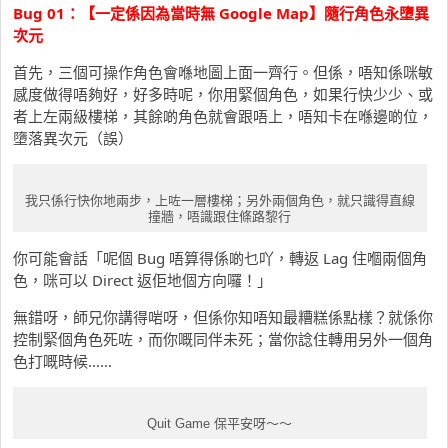
Bug 01：【一定係因為當時無 Google Map】隨行角色永墮異
次元
首先，三個可操作角色會喺地圖上面一齊行。但係，唔知係咪敏
感度做得唔夠好，好多時呢，你用緊個角色，如果行快少少、或
者上左兩級樓梯，其餘啲角色就會跟唔上，唔知卡在喺邊啲位，
墮落異次元（誤）
我只係行快你地兩步，上咗一層樓梯；另外兩個角色，就只識得直線
撞牆，唔識跟住條路黎行
你可能會話「呢個 Bug 唔算得係啲乜吖，轉返 Lag 住嗰兩個角
色，咪可以 Direct 返佢地個方向囉！」
無錯呀，師兄你講得啱呀，但係你知唔知最糟糕係點樣？就係你
控制緊個角色死咗，而你嘅同伴未死；當你諗住轉用另外一個角
色打嘅時候……
Quit Game 保平安呀～～