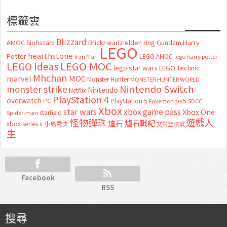
標籤雲
Blizzard
AMOC
BrickHeadz
elden ring
Gundam
Harry
Biohazard
LEGO
hearthstone
Potter
LEGO AMOC
lego harry potter
Iron Man
LEGO MOC
LEGO Ideas
lego star wars
LEGO Technic
Mhchan
marvel
MOC
Monster Hunter
MONSTER HUNTER WORLD
Nintendo Switch
monster strike
Nintendo
Netflix
PlayStation 4
overwatch
ps5
PC
PlayStation 5
Pokemon
SDCC
Xbox
star wars
xbox game pass
Xbox One
starfield
Spider-man
怪物彈珠
遊戲人
爐石
爐石戰記
xbox series x
小島秀夫
艾爾登法環
生
Facebook
RSS
搜尋