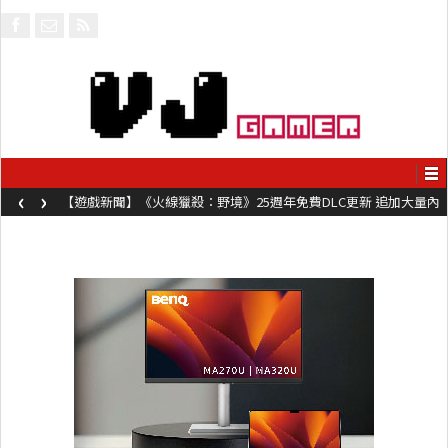
‹
›
【遊戲新聞】《火線獵殺：野境》25週年免費DLC更新 追加大量內
容同時系舊作限時超平價折扣