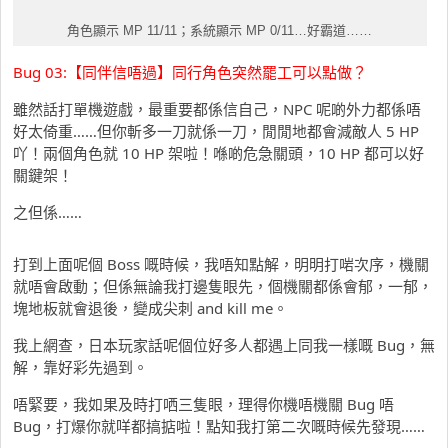
角色顯示 MP 11/11；系統顯示 MP 0/11…好霸道……
Bug 03:【同伴信唔過】同行角色突然罷工可以點做？
雖然話打單機遊戲，最重要都係信自己，NPC 呢啲外力都係唔
好太倚重……但你斬多一刀就係一刀，閒閒地都會減敵人 5 HP
吖！兩個角色就 10 HP 架啦！喺啲危急關頭，10 HP 都可以好
關鍵架！
之但係……
打到上面呢個 Boss 嘅時候，我唔知點解，明明打啱次序，機關
就唔會啟動；但係無論我打邊隻眼先，個機關都係會郁，一郁，
塊地板就會退後，變成尖刺 and kill me。
我上網查，日本玩家話呢個位好多人都遇上同我一樣嘅 Bug，無
解，靠好彩先過到。
唔緊要，我如果及時打哂三隻眼，理得你機唔機關 Bug 唔
Bug，打爆你就咩都搞掂啦！點知我打第二次嘅時候先發現……