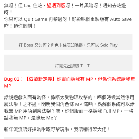
無呀！佢 Lag 住咗、
過唔到版
呀！一片黑暗呀！唔知去咗邊
呀！
你只可以 Quit Game 再黎過呀！好彩呢個重製版有 Auto Save
咋！頂你個制！
打 Boss 又如何？角色卡住唔知喺邊，只可以 Solo Play
……打完先出返黎 T__T
Bug 02：【傲嬌新定義】你畫面話我有 MP，但係你系統話我無
MP
話說遊戲入面有啲怪，係唔太受物理攻擊的，呢個時候當然係用
魔法啦！之不過，明明我個角色條 MP 滿哂，點解個系統可以話
我無 MP 用唔到魔法架？喂，你個版面一格話我 Full MP，一格
話我無 MP，是咪玩 Me？
新年流流唔好搵啲咁嘅野黎玩啦，我唔嚇得架大佬！