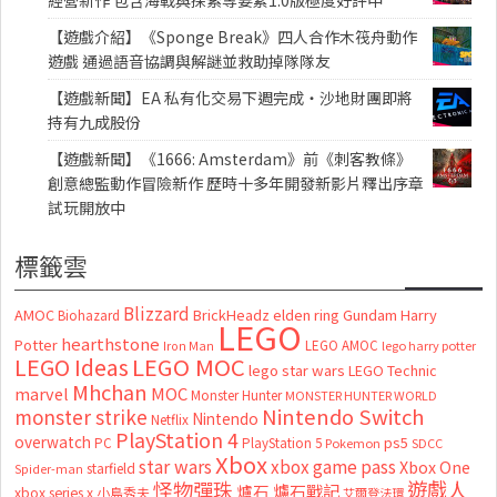
【遊戲介紹】《Sponge Break》四人合作木筏舟動作
遊戲 通過語音協調與解謎並救助掉隊隊友
【遊戲新聞】EA 私有化交易下週完成・沙地財團即將
持有九成股份
【遊戲新聞】《1666: Amsterdam》前《刺客教條》
創意總監動作冒險新作 歷時十多年開發新影片釋出序章
試玩開放中
標籤雲
Blizzard
AMOC
BrickHeadz
elden ring
Gundam
Harry
Biohazard
LEGO
hearthstone
Potter
LEGO AMOC
lego harry potter
Iron Man
LEGO MOC
LEGO Ideas
lego star wars
LEGO Technic
Mhchan
marvel
MOC
Monster Hunter
MONSTER HUNTER WORLD
Nintendo Switch
monster strike
Nintendo
Netflix
PlayStation 4
overwatch
ps5
PC
PlayStation 5
Pokemon
SDCC
Xbox
star wars
xbox game pass
Xbox One
starfield
Spider-man
怪物彈珠
遊戲人
爐石
爐石戰記
xbox series x
小島秀夫
艾爾登法環