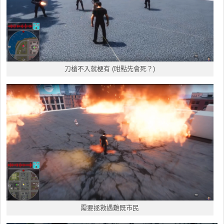
刀槍不入就梗有 (咁點先會死？)
需要拯救遇難既市民