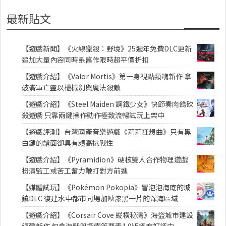
最新貼文
【遊戲新聞】《火線獵殺：野境》25週年免費DLC更新
追加大量內容同時系舊作限時超平價折扣
【遊戲介紹】《Valor Mortis》第一身視點類魂新作 拿
破崙軍亡靈以槍械劍與魔法殺敵
【遊戲介紹】《Steel Maiden 鋼鐵少女》快節奏肉鴿砍
殺遊戲 只靠兩鍵操作動作極致流暢試玩上架中
【遊戲評測】台灣國產音樂遊戲《莉莉狂想曲》只有黑
白鍵的譜面卻具有頗高挑戰性
【遊戲介紹】《Pyramidion》硬核雙人合作物理遊戲
扮演監工或苦工奮力鞭打對方前進
【媒體試玩】《Pokémon Pokopia》冒泡泡海底的城
鎮DLC 復建水中都市同場加映漆黑一片的深海區域
【遊戲介紹】《Corsair Cove 縱橫秘灣》海盜城市建設
經營新作 包含海戰與探索等要素1.0版極度好評中