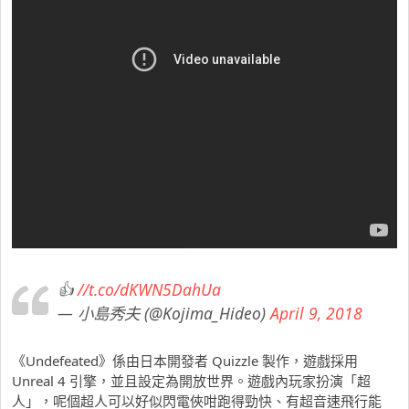
👍
//t.co/dKWN5DahUa
— 小島秀夫 (@Kojima_Hideo)
April 9, 2018
《Undefeated》係由日本開發者 Quizzle 製作，遊戲採用
Unreal 4 引擎，並且設定為開放世界。遊戲內玩家扮演「超
人」，呢個超人可以好似閃電俠咁跑得勁快、有超音速飛行能