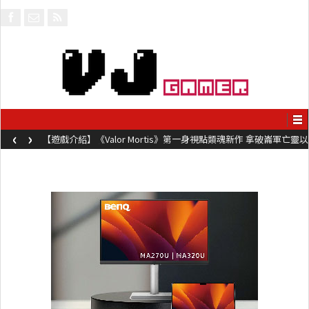
‹
›
【遊戲介紹】《Steel Maiden 鋼鐵少女》快節奏肉鴿砍殺遊戲 只靠
兩鍵操作動作極致流暢試玩上架中