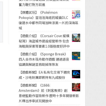
奮力鞭打對方前進
【媒體試玩】《Pokémon
Pokopia》冒泡泡海底的城鎮DLC
復建水中都市同場加映漆黑一片的深海區
域
【遊戲介紹】《Corsair Cove 縱橫
秘灣》海盜城市建設經營新作 包含
海戰與探索等要素1.0版極度好評中
【遊戲介紹】《Sponge Break》
四人合作木筏舟動作遊戲 通過語音
協調與解謎並救助掉隊隊友
【遊戲新聞】EA 私有化交易下週完
成・沙地財團即將持有九成股份
【遊戲新聞】《1666:
Amsterdam》前《刺客教條》創
意總監動作冒險新作 歷時十多年開發新影
片釋出序章試玩開放中