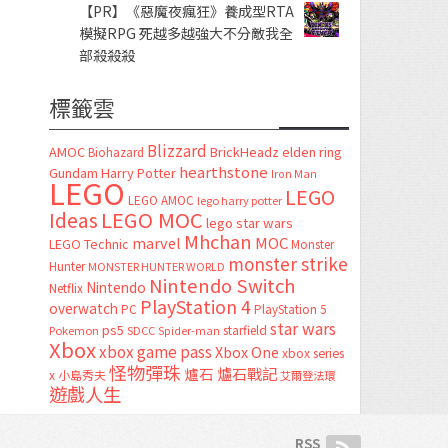
【PR】《惡魔夜瘋狂》養成型RTA
模擬RPG 死越多越強大不分敵我全
部殺殺殺
標籤雲
Blizzard
AMOC
BrickHeadz
elden ring
Biohazard
hearthstone
Gundam
Harry Potter
Iron Man
LEGO
LEGO
LEGO AMOC
lego harry potter
LEGO MOC
Ideas
lego star wars
Mhchan
marvel
MOC
LEGO Technic
Monster
monster strike
Hunter
MONSTER HUNTER WORLD
Nintendo Switch
Nintendo
Netflix
PlayStation 4
overwatch
PC
PlayStation 5
star wars
ps5
starfield
Pokemon
SDCC
Spider-man
Xbox
xbox game pass
Xbox One
xbox series
怪物彈珠
爐石
爐石戰記
x
小島秀夫
艾爾登法環
遊戲人生
RSS