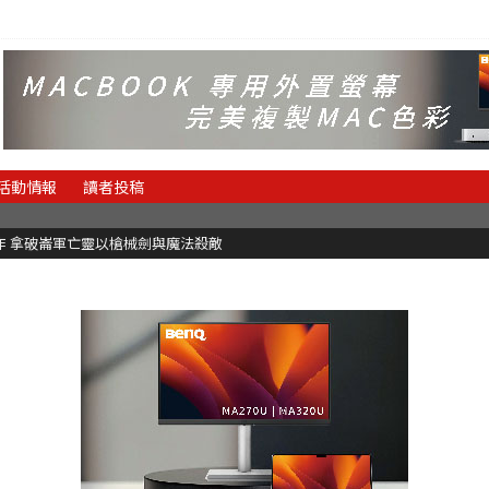
活動情報
讀者投稿
魂新作 拿破崙軍亡靈以槍械劍與魔法殺敵