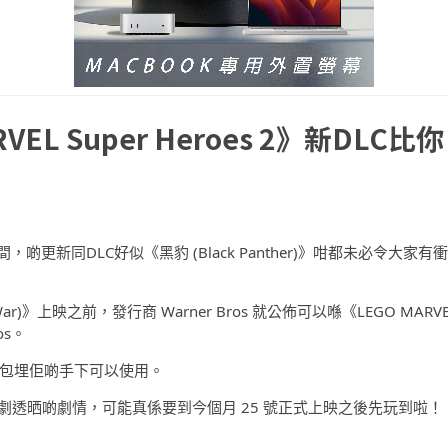
L Super Heroes 2》新DLC比你
一段時間，啲更新同DLC好似《黑豹 (Black Panther)》咁都未必令大家有衝
y War)》上映之前，發行商 Warner Bros 就公佈可以喺《LEGO MARVE
os。
外，仲包埋佢啲手下可以使用。
 劇透晒啲劇情，可能真係要到今個月 25 號正式上映之後先玩到啦！