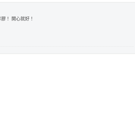
享膠！ 開心就好！