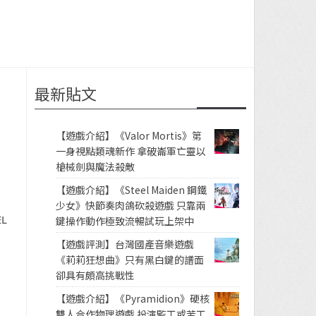
最新貼文
【遊戲介紹】《Valor Mortis》第
一身視點類魂新作 拿破崙軍亡靈以
槍械劍與魔法殺敵
【遊戲介紹】《Steel Maiden 鋼鐵
少女》快節奏肉鴿砍殺遊戲 只靠兩
L
鍵操作動作極致流暢試玩上架中
【遊戲評測】台灣國產音樂遊戲
《莉莉狂想曲》只有黑白鍵的譜面
卻具有頗高挑戰性
【遊戲介紹】《Pyramidion》硬核
雙人合作物理遊戲 扮演監工或苦工