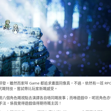
x 研發，雖然而家咩 Game 都追求畫面同像真，不過，依然有一班 RP
當代嘅特技，嘗試帶比玩家新嘅感受。
用八個角色嘅視點去演譯各自唔同嘅故事；而喺遊戲中，呢班角色亦
手法，係我覺得遊戲值得期待嘅主因！