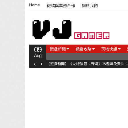
Home
徵稿與業務合作
關於我們
09
遊戲新聞
遊戲攻略
玩物快訊
Aug
‹
›
【遊戲新聞】《火線獵殺：野境》25週年免費DL