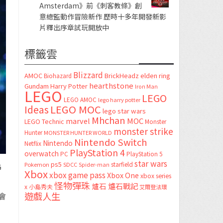
Amsterdam》前《刺客教條》創
意總監動作冒險新作 歷時十多年開發新影
片釋出序章試玩開放中
標籤雲
Blizzard
AMOC
BrickHeadz
elden ring
Biohazard
hearthstone
Gundam
Harry Potter
Iron Man
LEGO
LEGO
LEGO AMOC
lego harry potter
LEGO MOC
Ideas
lego star wars
Mhchan
marvel
MOC
LEGO Technic
Monster
monster strike
Hunter
MONSTER HUNTER WORLD
Nintendo Switch
Nintendo
Netflix
PlayStation 4
overwatch
PC
PlayStation 5
star wars
ps5
starfield
Pokemon
SDCC
Spider-man
G
Xbox
xbox game pass
Xbox One
xbox series
怪物彈珠
爐石
爐石戰記
x
小島秀夫
艾爾登法環
遊戲人生
會