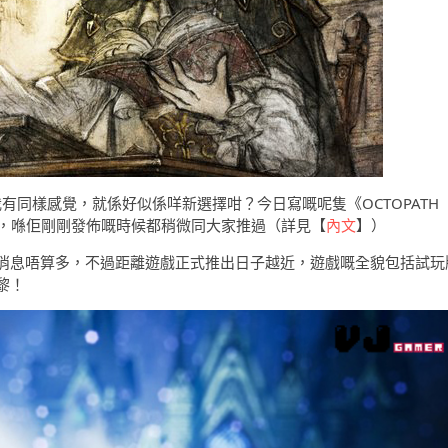
我有同樣感覺，就係好似係咩新選擇咁？今日寫嘅呢隻《OCTOPATH
架啦，喺佢剛剛發佈嘅時候都稍微同大家推過（詳見【
內文
】）
消息唔算多，不過距離遊戲正式推出日子越近，遊戲嘅全貌包括試玩
黎！