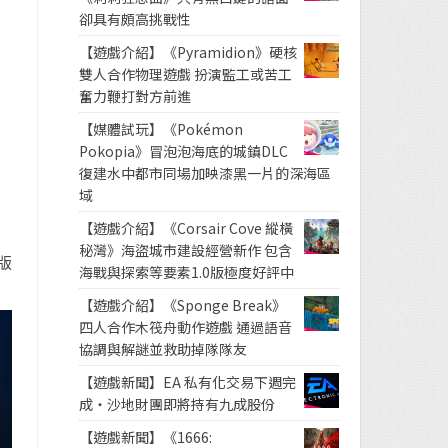
卻具有頗高挑戰性
【遊戲介紹】《Pyramidion》硬核
雙人合作物理遊戲 扮演監工或苦工
奮力鞭打對方前進
【媒體試玩】《Pokémon
Pokopia》冒泡泡海底的城鎮DLC
復建水中都市同場加映漆黑一片的深海區
域
【遊戲介紹】《Corsair Cove 縱橫
秘灣》海盜城市建設經營新作 包含
版
海戰與探索等要素1.0版極度好評中
【遊戲介紹】《Sponge Break》
四人合作木筏舟動作遊戲 通過語音
協調與解謎並救助掉隊隊友
【遊戲新聞】EA 私有化交易下週完
成・沙地財團即將持有九成股份
【遊戲新聞】《1666: