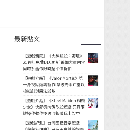
最新貼文
【遊戲新聞】《火線獵殺：野境》
25週年免費DLC更新 追加大量內容
同時系舊作限時超平價折扣
【遊戲介紹】《Valor Mortis》第
一身視點類魂新作 拿破崙軍亡靈以
槍械劍與魔法殺敵
【遊戲介紹】《Steel Maiden 鋼鐵
少女》快節奏肉鴿砍殺遊戲 只靠兩
鍵操作動作極致流暢試玩上架中
【遊戲評測】台灣國產音樂遊戲
《莉莉狂想曲》只有黑白鍵的譜面