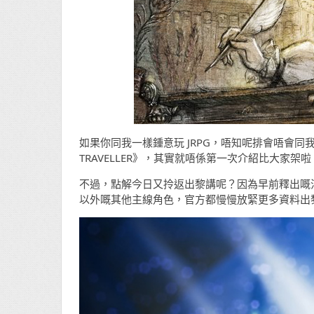
如果你同我一樣鍾意玩 JRPG，唔知呢排會唔會同
TRAVELLER》，其實就唔係第一次介紹比大家
不過，點解今日又拎返出黎講呢？因為早前釋出嘅
以外嘅其他主線角色，官方都慢慢放緊更多資料出