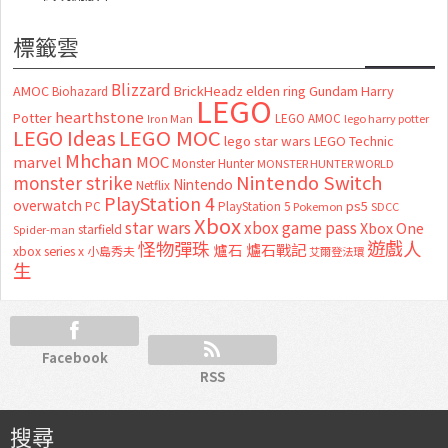
標籤雲
Blizzard
AMOC
BrickHeadz
elden ring
Gundam
Harry
Biohazard
LEGO
hearthstone
Potter
LEGO AMOC
lego harry potter
Iron Man
LEGO MOC
LEGO Ideas
lego star wars
LEGO Technic
Mhchan
marvel
MOC
Monster Hunter
MONSTER HUNTER WORLD
Nintendo Switch
monster strike
Nintendo
Netflix
PlayStation 4
overwatch
ps5
PC
PlayStation 5
Pokemon
SDCC
Xbox
star wars
xbox game pass
Xbox One
starfield
Spider-man
怪物彈珠
遊戲人
爐石
爐石戰記
xbox series x
小島秀夫
艾爾登法環
生
Facebook
RSS
搜尋