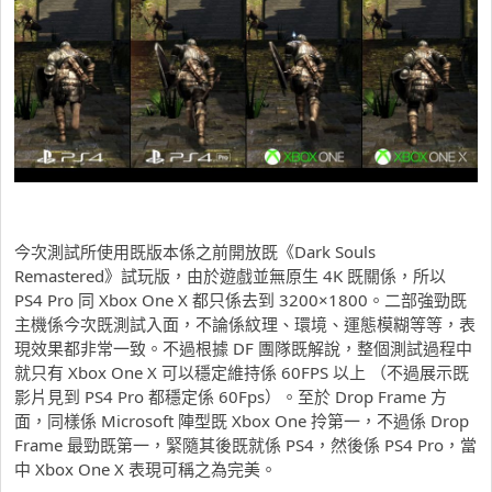
今次測試所使用既版本係之前開放既《Dark Souls
Remastered》試玩版，由於遊戲並無原生 4K 既關係，所以
PS4 Pro 同 Xbox One X 都只係去到 3200×1800。二部強勁既
主機係今次既測試入面，不論係紋理、環境、運態模糊等等，表
現效果都非常一致。不過根據 DF 團隊既解說，整個測試過程中
就只有 Xbox One X 可以穩定維持係 60FPS 以上 （不過展示既
影片見到 PS4 Pro 都穩定係 60Fps）。至於 Drop Frame 方
面，同樣係 Microsoft 陣型既 Xbox One 拎第一，不過係 Drop
Frame 最勁既第一，緊隨其後既就係 PS4，然後係 PS4 Pro，當
中 Xbox One X 表現可稱之為完美。