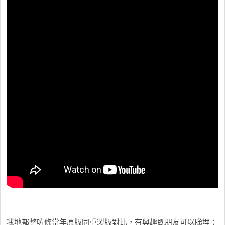
我地都整咗條當年原版同重製版對比，有興趣既朋友可以睇埋：