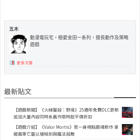
五木
動漫電玩宅，極愛金田一系列，擅長動作及策略
遊戲
更多文章
最新貼文
【遊戲新聞】《火線獵殺：野境》25週年免費DLC更新
追加大量內容同時系舊作限時超平價折扣
【遊戲介紹】《Valor Mortis》第一身視點類魂新作 拿
破崙軍亡靈以槍械劍與魔法殺敵