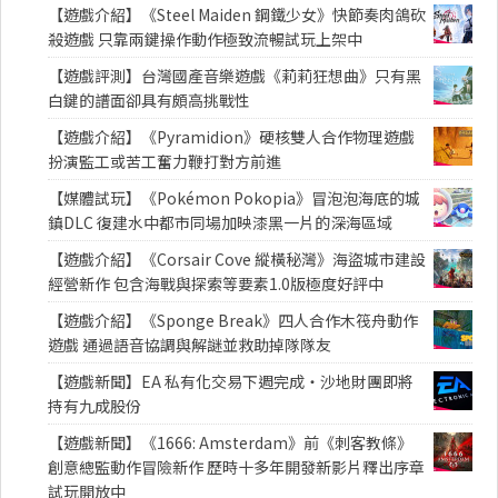
【遊戲介紹】《Steel Maiden 鋼鐵少女》快節奏肉鴿砍
殺遊戲 只靠兩鍵操作動作極致流暢試玩上架中
【遊戲評測】台灣國產音樂遊戲《莉莉狂想曲》只有黑
白鍵的譜面卻具有頗高挑戰性
【遊戲介紹】《Pyramidion》硬核雙人合作物理遊戲
扮演監工或苦工奮力鞭打對方前進
【媒體試玩】《Pokémon Pokopia》冒泡泡海底的城
鎮DLC 復建水中都市同場加映漆黑一片的深海區域
【遊戲介紹】《Corsair Cove 縱橫秘灣》海盜城市建設
經營新作 包含海戰與探索等要素1.0版極度好評中
【遊戲介紹】《Sponge Break》四人合作木筏舟動作
遊戲 通過語音協調與解謎並救助掉隊隊友
【遊戲新聞】EA 私有化交易下週完成・沙地財團即將
持有九成股份
【遊戲新聞】《1666: Amsterdam》前《刺客教條》
創意總監動作冒險新作 歷時十多年開發新影片釋出序章
試玩開放中