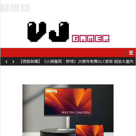
‹
›
【遊戲新聞】《火線獵殺：野境》25週年免費DLC更新 追加大量內
容同時系舊作限時超平價折扣