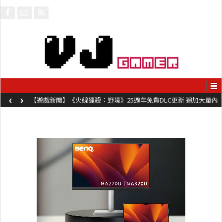
‹
›
【遊戲新聞】《火線獵殺：野境》25週年免費DLC更新 追加大量內
容同時系舊作限時超平價折扣