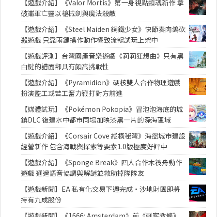
【遊戲介紹】《Valor Mortis》第一身視點類魂新作 拿
破崙軍亡靈以槍械劍與魔法殺敵
【遊戲介紹】《Steel Maiden 鋼鐵少女》快節奏肉鴿砍
殺遊戲 只靠兩鍵操作動作極致流暢試玩上架中
【遊戲評測】台灣國產音樂遊戲《莉莉狂想曲》只有黑
白鍵的譜面卻具有頗高挑戰性
【遊戲介紹】《Pyramidion》硬核雙人合作物理遊戲
扮演監工或苦工奮力鞭打對方前進
【媒體試玩】《Pokémon Pokopia》冒泡泡海底的城
鎮DLC 復建水中都市同場加映漆黑一片的深海區域
【遊戲介紹】《Corsair Cove 縱橫秘灣》海盜城市建設
經營新作 包含海戰與探索等要素1.0版極度好評中
【遊戲介紹】《Sponge Break》四人合作木筏舟動作
遊戲 通過語音協調與解謎並救助掉隊隊友
【遊戲新聞】EA 私有化交易下週完成・沙地財團即將
持有九成股份
【遊戲新聞】《1666: Amsterdam》前《刺客教條》