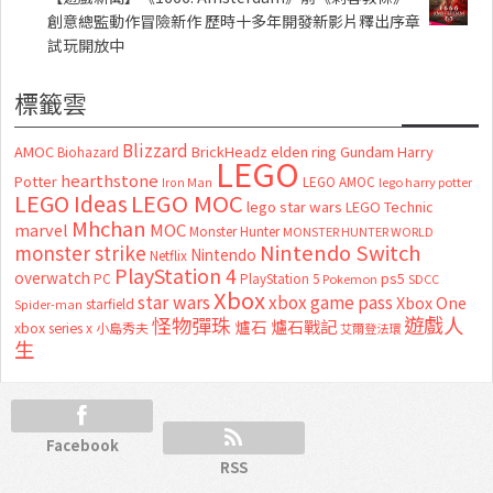
創意總監動作冒險新作 歷時十多年開發新影片釋出序章
試玩開放中
標籤雲
Blizzard
AMOC
BrickHeadz
elden ring
Gundam
Harry
Biohazard
LEGO
hearthstone
Potter
LEGO AMOC
lego harry potter
Iron Man
LEGO MOC
LEGO Ideas
lego star wars
LEGO Technic
Mhchan
marvel
MOC
Monster Hunter
MONSTER HUNTER WORLD
Nintendo Switch
monster strike
Nintendo
Netflix
PlayStation 4
overwatch
ps5
PC
PlayStation 5
Pokemon
SDCC
Xbox
star wars
xbox game pass
Xbox One
starfield
Spider-man
怪物彈珠
遊戲人
爐石
爐石戰記
xbox series x
小島秀夫
艾爾登法環
生
Facebook
RSS