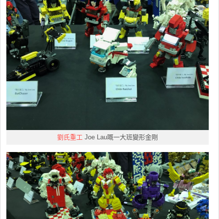
劉氏重工
Joe Lau嘅一大班變形金剛