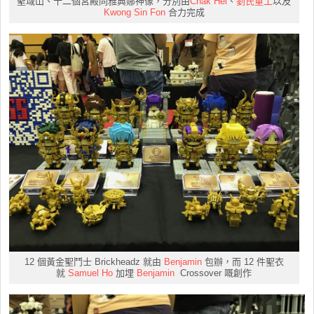
聖域山、十二個宮殿同雅典娜神像，分別由
Chak Hei
、
劉氏重工
以及
Kwong Sin Fon
合力完成
12 個黃金聖鬥士 Brickheadz 就由
Benjamin
包辦，而 12 件聖衣
就
Samuel Ho
加埋
Benjamin
Crossover 嘅創作