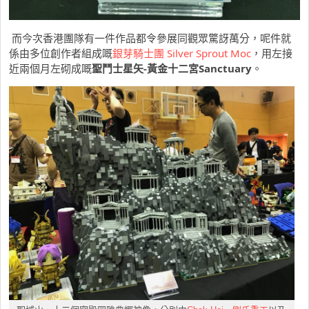
而今次香港團隊有一件作品都令參展同觀眾驚訝萬分，呢件就
係由多位創作者組成嘅
銀芽騎士團 Silver Sprout Moc
，用左接
近兩個月左砌成嘅
聖鬥士星矢-黃金十二宮Sanctuary
。