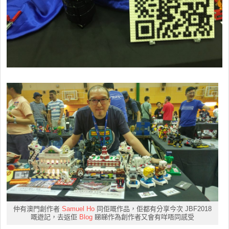
仲有澳門創作者
Samuel Ho
同佢嘅作品，佢都有分享今次 JBF2018
嘅遊記，去返佢
Blog
睇睇作為創作者又會有咩唔同感受