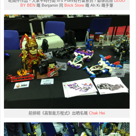
呢兩件作品，大家平時行開 In’s Point有冇留意到？都係出自
LEGO
BY BEN
嘅 Benjamin 同
Brick Store
嘅 Ah Ki 嘅手筆
前排砌《高智能方程式》出晒名嘅
Chak Hei