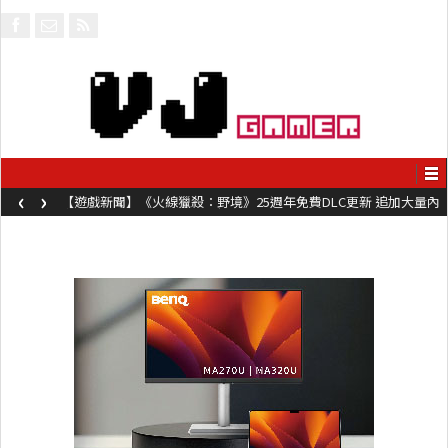
‹
›
費DLC更新 追加大量內
【遊戲介紹】《Valor Mortis》第一身
魔法殺敵