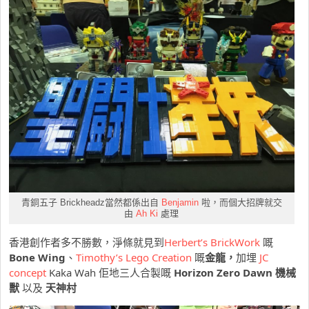
青銅五子 Brickheadz當然都係出自
Benjamin
啦，而個大招牌就交
由
Ah Ki
處理
香港創作者多不勝數，淨條就見到
Herbert’s BrickWork
嘅
Bone Wing
、
Timothy’s Lego Creation
嘅
金龍，
加埋
JC
concept
Kaka Wah 佢地三人合製嘅
Horizon Zero Dawn 機械
獸
以及
天神村