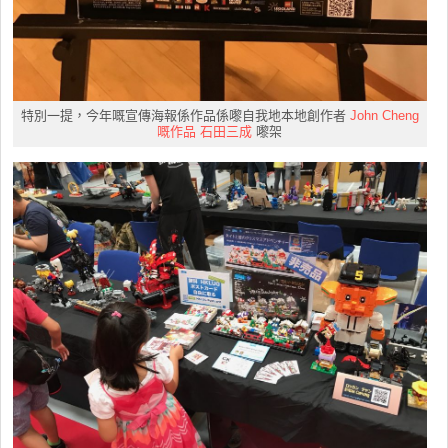
特別一提，今年嘅宣傳海報係作品係嚟自我地本地創作者
John Cheng
嘅作品 石田三成
嚟架