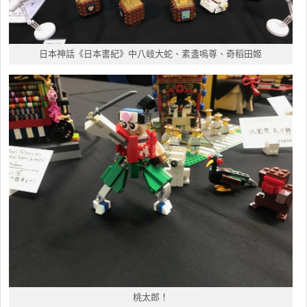
日本神話《日本書紀》中八岐大蛇、素盞嗚尊、奇稻田姬
桃太郎！