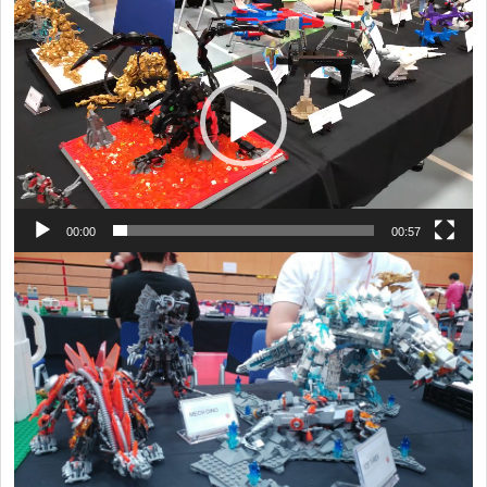
視
訊
播
放
器
00:00
00:57